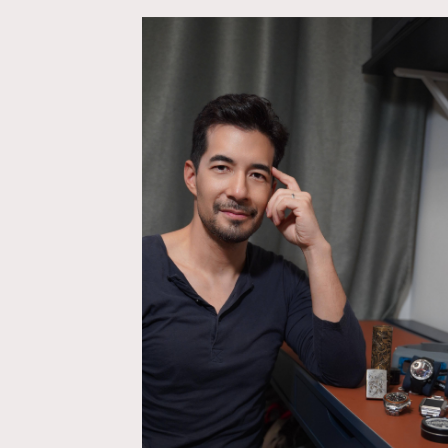
AFrenchMind
D