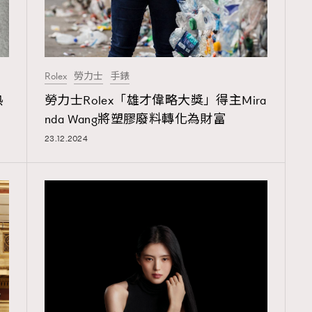
Rolex
勞力士
手錶
熱
勞力士Rolex「雄才偉略大獎」得主Mira
nda Wang將塑膠廢料轉化為財富
23.12.2024