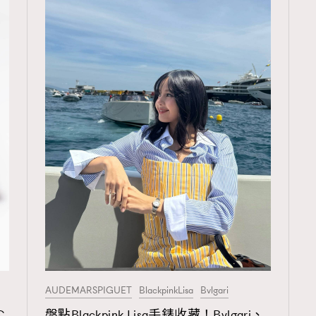
AUDEMARSPIGUET
BlackpinkLisa
Bvlgari
C
盤點Blackpink Lisa手錶收藏！Bvlgari、