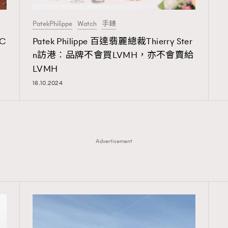
PatekPhilippe
Watch
手錶
—C
Patek Philippe 百達翡麗總裁Thierry Ster
n訪港︰品牌不會買LVMH，亦不會賣給
覽(
nmg.com.hk/privacy
) 閱讀本
LVMH
資訊，本人同意新傳媒集團使用
16.10.2024
Advertisement