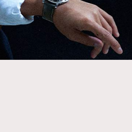
415
FigaroAstrology
424
FigaroBeauty
7
FigaroBeautyRitual
547
FigaroCeleb
281
FigaroCinéma
17