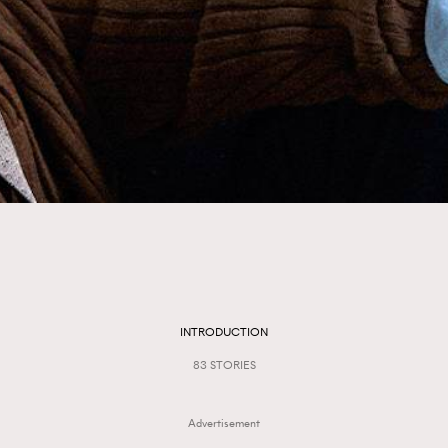
TRENDING
3
AFrenchMind
1
DressLikeAParisienne
103
EmpowerF
191
INTRODUCTION
FashionWeek
83 STORIES
308
FigaroAesthetic
Advertisement