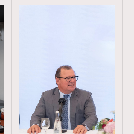
TRENDING
ressLikeAParisienne
Empower
FigaroAesthetic