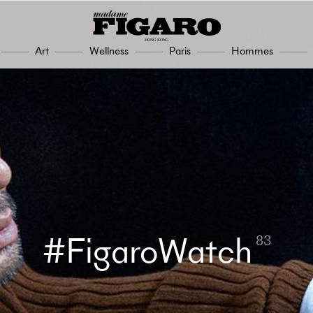
Art
Wellness
Paris
Hommes
FigaroWatch
83