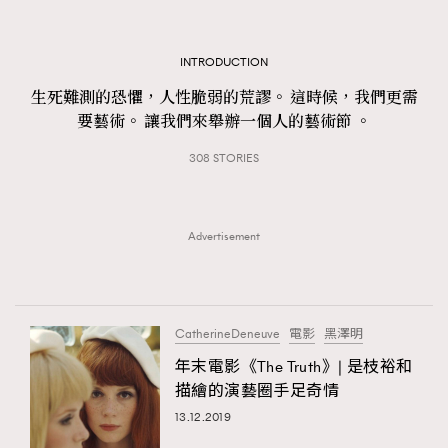
TRENDING
#FigaroExhibition 群星力撐MF X Leung Mo《See
AFrenchMind
INTRODUCTION
3
You In My Dream》展覽
DressLikeAParisienne
1
生死難測的恐懼，人性脆弱的荒謬。 這時候，我們更需
要藝術。 讓我們來舉辦一個人的藝術節 。
EmpowerF
103
FashionWeek
191
308 STORIES
FigaroAesthetic
308
FigaroAstrology
415
Advertisement
FigaroBeauty
424
FigaroBeautyRitual
7
FigaroCeleb
547
CatherineDeneuve
電影
黑澤明
#FigaroExhibition Wyman 揭曉 Figaro Exhibition
FigaroCinéma
281
第二站！
年末電影《The Truth》| 是枝裕和
FigaroDigitalCover
17
描繪的演藝圈手足奇情
FigaroExhibition
12
13.12.2019
FigaroExpert
1