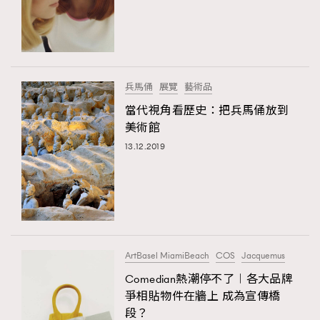
FigaroFrancais
41
FigaroGadget
1
FigaroHealth
647
FigaroHub
128
兵馬俑
展覽
藝術品
FigaroIcon
68
當代視角看歷史：把兵馬俑放到
法國五月French May專訪四位香港文藝代表
FigaroInsight
156
美術館
FigaroIssue
271
13.12.2019
FigaroJewellery
87
FigaroLifestyle
230
FigaroLove
89
FigaroMasterclass
20
ArtBasel MiamiBeach
COS
Jacquemus
FigaroMusic
90
Comedian熱潮停不了︱各大品牌
FigaroStyle
89
#FigaroIssue 容祖兒封面專訪｜追逐歌手夢
爭相貼物件在牆上 成為宣傳橋
FigaroSubculture
14
段？