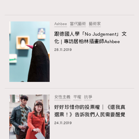
About us
Collaboration Opportunity
Disclaimer
Privacy
New Media Group
|
Madame Figaro editions:
France
|
Greece
Ashbee
當代藝術
藝術家
|
Japan
|
Portugal
|
Spain
跟德國人學「No Judgement」文
化 | 專訪居柏林插畫師Ashbee
28.11.2019
女性主義
平權
抗爭
好好珍惜你的投票權｜《還我真
選票！》告訴我們人民需要醒覺
24.11.2019