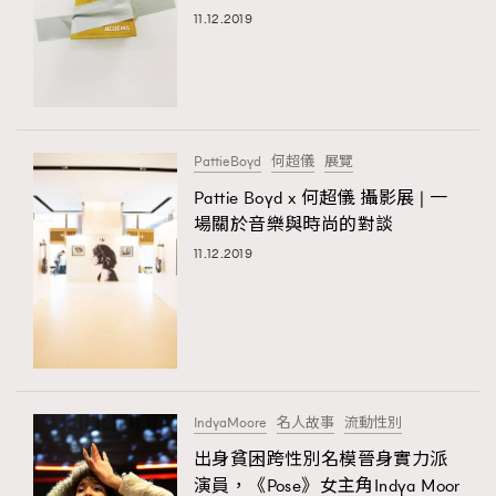
FigaroTalk
48
11.12.2019
FigaroWatch
83
Grooming&Fitness
38
HommesFashion
2
HommeStyle
132
PattieBoyd
何超儀
展覽
NoBagNoLife
349
Pattie Boyd x 何超儀 攝影展 | 一
People
53
場關於音樂與時尚的對談
#FigaroIssue 專訪陳漢娜Hanna與Takuro｜模特
TheFrenchWay
145
11.12.2019
情侶談愛情
VAxChowSangSang
4
WatchesWonder&Beyond
21
WatchesWonder&Beyond
1
向ChanelN°5致敬
1
大時代小事情
42
IndyaMoore
名人故事
流動性別
時尚熱話
537
出身貧困跨性別名模晉身實力派
演員，《Pose》女主角Indya Moor
時尚配飾
297