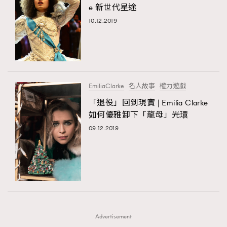
e 新世代星途
時裝心理學
2
當巨蟹座遇上處女座 Tyson Yoshi x 林家謙
10.12.2019
煲劇日常
334
玩物壯志
1
EmiliaClarke
名人故事
權力遊戲
「退役」回到現實 | Emilia Clarke
如何優雅卸下「龍母」光環
09.12.2019
本人已詳閱並同意遵守本文列明條款及細則。 請瀏覽
(
nmg.com.hk/privacy
) 閱讀本公司的私隱政策聲明。
本人願意接收新傳媒集團的最新消息及其他宣傳資訊，本人同意
新傳媒集團使用本人的個人資料於任何推廣用途。
Advertisement