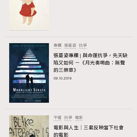
專欄
張蔓姿
抗爭
張蔓姿專欄 | 與命運抗爭，先天缺
陷又如何 －《月光奏鳴曲：無聲
的三樂章》
09.10.2019
平權
抗爭
電影
電影與人生｜三套反映當下社會
的電影