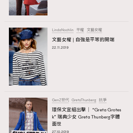
LindaNochlin
平權
文藝女權
文藝女權 | 自強是平等的開端
22.11.2019
TRENDING
AFrenchMind
DressLikeAParisienne
EmpowerF
FashionWeek
FigaroAesthetic
GenZ世代
GretaThunberg
抗爭
環保文宣組出擊｜ “Greta Grotes
k” 瑞典少女 Greta Thunberg字體
面世
27.10.2019