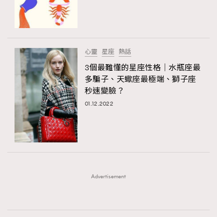
時裝心理學
2
當巨蟹座遇上處女座 Tyson Yoshi x 林家謙
煲劇日常
334
玩物壯志
1
心靈
星座
熱話
3個最難懂的星座性格｜水瓶座最
多騙子、天蠍座最極端、獅子座
秒速變臉？
01.12.2022
本人已詳閱並同意遵守本文列明條款及細則。 請瀏覽
(
nmg.com.hk/privacy
) 閱讀本公司的私隱政策聲明。
本人願意接收新傳媒集團的最新消息及其他宣傳資訊，本人同意
新傳媒集團使用本人的個人資料於任何推廣用途。
Advertisement