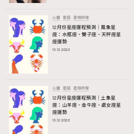
FigaroFrancais
41
FigaroGadget
1
心靈
星座
星相命理
FigaroHealth
647
12月份星座運程預測｜風象星
FigaroHub
128
座：水瓶座、雙子座、天秤座星
座運勢
FigaroIcon
68
法國五月French May專訪四位香港文藝代表
13.12.2022
FigaroInsight
156
FigaroIssue
271
FigaroJewellery
87
FigaroLifestyle
230
心靈
星座
星相命理
FigaroLove
89
12月份星座運程預測｜土象星
FigaroMasterclass
20
座：山羊座、金牛座、處女座星
FigaroMusic
90
座運勢
FigaroStyle
89
13.12.2022
#FigaroIssue 容祖兒封面專訪｜追逐歌手夢
FigaroSubculture
14