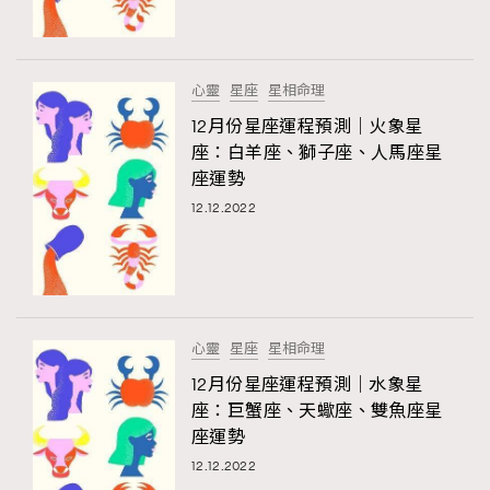
FigaroTalk
48
FigaroWatch
83
Grooming&Fitness
38
心靈
星座
星相命理
HommesFashion
2
12月份星座運程預測｜火象星
HommeStyle
132
座：白羊座、獅子座、人馬座星
NoBagNoLife
349
座運勢
People
12.12.2022
53
#FigaroIssue 專訪陳漢娜Hanna與Takuro｜模特
TheFrenchWay
145
情侶談愛情
VAxChowSangSang
4
WatchesWonder&Beyond
21
WatchesWonder&Beyond
1
心靈
星座
星相命理
向ChanelN°5致敬
1
12月份星座運程預測｜水象星
座：巨蟹座、天蠍座、雙魚座星
大時代小事情
42
座運勢
時尚熱話
537
12.12.2022
時尚配飾
297