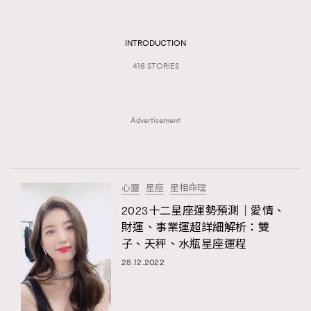
TRENDING
#FigaroExhibition 群星力撐MF X Leung Mo《See
AFrenchMind
INTRODUCTION
3
You In My Dream》展覽
DressLikeAParisienne
1
416 STORIES
EmpowerF
103
FashionWeek
191
Advertisement
FigaroAesthetic
308
FigaroAstrology
416
FigaroBeauty
424
心靈
星座
星相命理
FigaroBeautyRitual
7
2023十二星座運勢預測｜愛情、
FigaroCeleb
547
財運、事業運超詳細解析：雙
#FigaroExhibition Wyman 揭曉 Figaro Exhibition
FigaroCinéma
281
子、天秤、水瓶星座運程
第二站！
FigaroDigitalCover
17
28.12.2022
FigaroExhibition
12
FigaroExpert
1