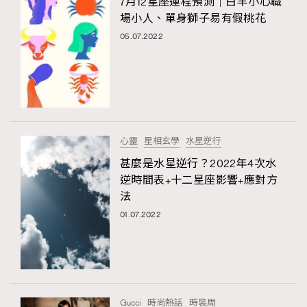
7月12星座運程預測｜白羊小心職
場小人、單身獅子易有假桃花
05.07.2022
心靈
星相玄學
水星逆行
甚麼是水星逆行？2022年4次水
逆時間表+十二星座影響+應對方
法
01.07.2022
Gucci
時尚熱話
時裝周