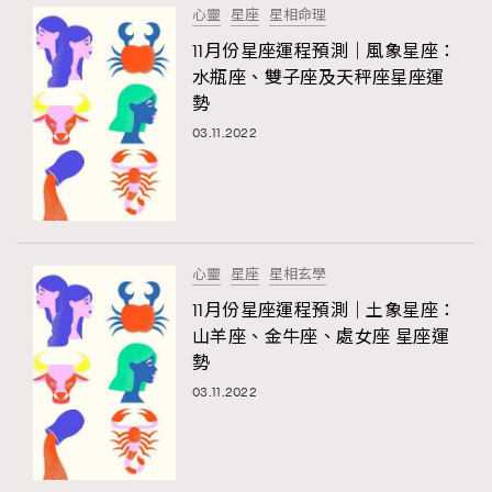
心靈
星座
星相命理
About us
Collaboration Opportunity
Disclaimer
Privacy
11月份星座運程預測｜風象星座：
New Media Group
|
Madame Figaro editions:
France
|
Greece
水瓶座、雙子座及天秤座星座運
|
Japan
|
Portugal
|
Spain
勢
03.11.2022
心靈
星座
星相玄學
11月份星座運程預測｜土象星座：
山羊座、金牛座、處女座 星座運
勢
03.11.2022