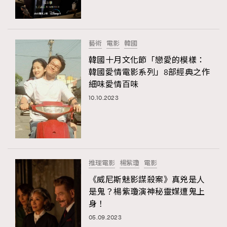
AFrenchMind
DressLikeAParisienne
EmpowerF
FashionWeek
FigaroAesthetic
藝術
電影
韓國
韓國十月文化節「戀愛的模樣：
韓國愛情電影系列」8部經典之作
細味愛情百味
10.10.2023
推理電影
楊紫瓊
電影
《威尼斯魅影謀殺案》真兇是人
是鬼？楊紫瓊演神秘靈媒遭鬼上
身！
05.09.2023