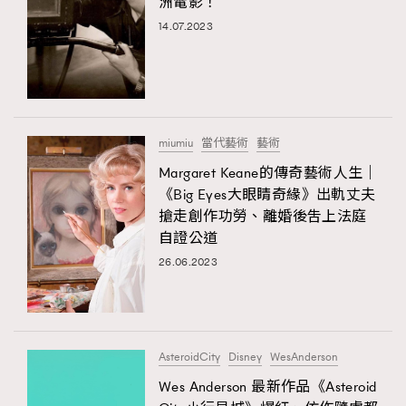
洲電影！
14.07.2023
miumiu
當代藝術
藝術
Margaret Keane的傳奇藝術人生｜
《Big Eyes大眼睛奇緣》出軌丈夫
搶走創作功勞、離婚後吿上法庭
自證公道
26.06.2023
AsteroidCity
Disney
WesAnderson
Wes Anderson 最新作品《Asteroid