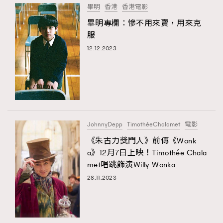
畢明
香港
香港電影
About us
Collaboration Opportunity
Disclaimer
Privacy
畢明專欄：慘不用來賣，用來克
New Media Group
|
Madame Figaro editions:
France
|
Greece
服
|
Japan
|
Portugal
|
Spain
12.12.2023
JohnnyDepp
TimothéeChalamet
電影
《朱古力獎門人》前傳《Wonk
a》12月7日上映！Timothée Chala
met唱跳飾演Willy Wonka
28.11.2023