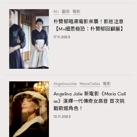
M+
藝術
電影
朴贊郁暗黑電影來襲！影迷注意
【M+細思極恐：朴贊郁回顧展】
17.11.2023
AngelinaJolie
MariaCallas
電影
Angelina Jolie 新電影《Maria Call
as》演繹一代傳奇女高音 首次挑
戰歌姬角色！
13.11.2023