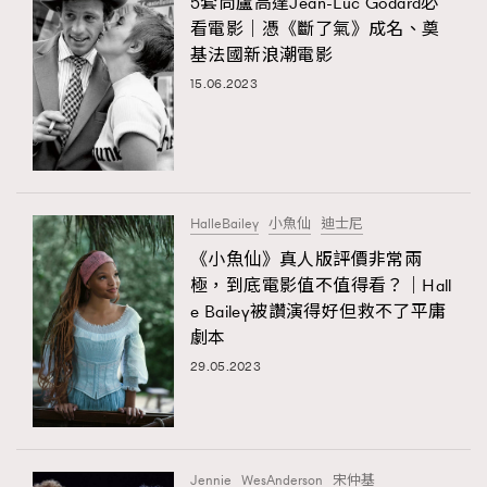
5套尚盧高達Jean-Luc Godard必
看電影｜憑《斷了氣》成名、奠
基法國新浪潮電影
15.06.2023
HalleBailey
小魚仙
迪士尼
《小魚仙》真人版評價非常兩
極，到底電影值不值得看？｜Hall
e Bailey被讚演得好但救不了平庸
劇本
29.05.2023
Jennie
WesAnderson
宋仲基