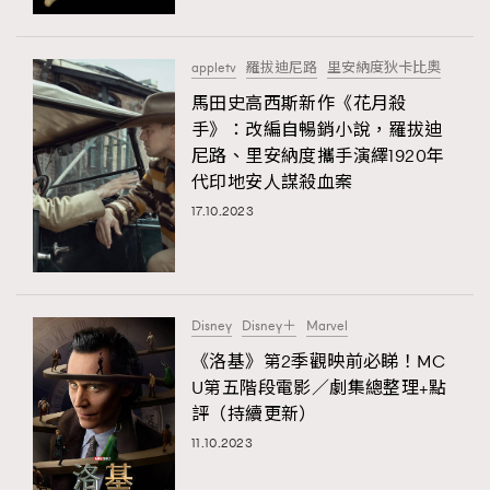
appletv
羅拔迪尼路
里安納度狄卡比奧
馬田史高西斯新作《花月殺
手》：改編自暢銷小說，羅拔迪
尼路、里安納度攜手演繹1920年
代印地安人謀殺血案
17.10.2023
Disney
Disney＋
Marvel
《洛基》第2季觀映前必睇！MC
U第五階段電影／劇集總整理+點
評（持續更新）
11.10.2023
TRENDING