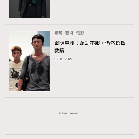
時裝心理學
2
當巨蟹座遇上處女座 Tyson Yoshi x 林家謙
煲劇日常
334
玩物壯志
1
畢明
藝術
電影
畢明專欄：萬劫不服，仍然選擇
救贖
22.12.2023
本人已詳閱並同意遵守本文列明條款及細則。 請瀏覽
(
nmg.com.hk/privacy
) 閱讀本公司的私隱政策聲明。
本人願意接收新傳媒集團的最新消息及其他宣傳資訊，本人同意
新傳媒集團使用本人的個人資料於任何推廣用途。
Advertisement