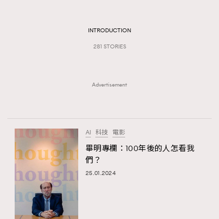
TRENDING
#FigaroExhibition 群星力撐MF X Leung Mo《See
AFrenchMind
INTRODUCTION
3
You In My Dream》展覽
DressLikeAParisienne
1
281 STORIES
EmpowerF
103
FashionWeek
191
Advertisement
FigaroAesthetic
308
FigaroAstrology
415
FigaroBeauty
424
AI
科技
電影
FigaroBeautyRitual
7
畢明專欄：100年後的人怎看我
FigaroCeleb
547
們？
#FigaroExhibition Wyman 揭曉 Figaro Exhibition
FigaroCinéma
281
25.01.2024
第二站！
FigaroDigitalCover
17
FigaroExhibition
12
FigaroExpert
1