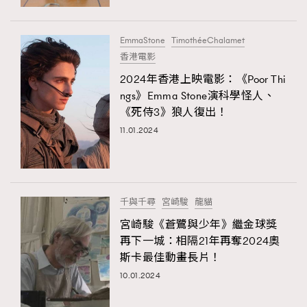
FigaroFrancais
41
FigaroGadget
1
EmmaStone
TimothéeChalamet
FigaroHealth
647
香港電影
FigaroHub
128
2024年香港上映電影：《Poor Thi
ngs》Emma Stone演科學怪人、
FigaroIcon
68
法國五月French May專訪四位香港文藝代表
《死侍3》狼人復出！
FigaroInsight
156
11.01.2024
FigaroIssue
271
FigaroJewellery
87
FigaroLifestyle
230
千與千尋
宮崎駿
龍貓
FigaroLove
89
宮崎駿《蒼鷺與少年》繼金球獎
FigaroMasterclass
20
再下一城：相隔21年再奪2024奧
FigaroMusic
90
斯卡最佳動畫長片！
FigaroStyle
89
10.01.2024
#FigaroIssue 容祖兒封面專訪｜追逐歌手夢
FigaroSubculture
14