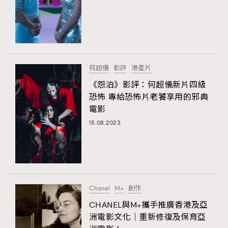
何超儀
影評
港產片
《怨泊》影評：何超儀新片四級
恐怖 專給恐怖片老饕享用的邪典
電影
15.08.2023
Chanel
M+
創作
CHANEL與M+攜手推廣香港及亞
洲電影文化｜重新修復及保育亞