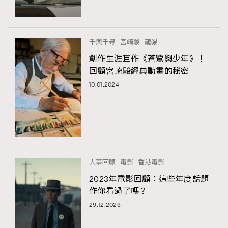
FigaroTalk
48
FigaroWatch
83
Grooming&Fitness
38
千與千尋
宮崎駿
龍貓
HommesFashion
2
創作生涯巨作《蒼鷺與少年》！
HommeStyle
132
回顧宮崎駿經典動畫的秘密
NoBagNoLife
349
10.01.2024
People
53
#FigaroIssue 專訪陳漢娜Hanna與Takuro｜模特
TheFrenchWay
145
情侶談愛情
VAxChowSangSang
4
WatchesWonder&Beyond
21
WatchesWonder&Beyond
1
大事回顧
電影
香港電影
向ChanelN°5致敬
1
2023年電影回顧：這些年度話題
作你看過了嗎？
大時代小事情
42
29.12.2023
時尚熱話
537
時尚配飾
297