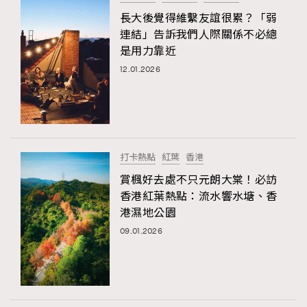
長大後覺得維繫友誼很累？「弱
連結」告訴我們人際關係不必總
是用力靠近
12.01.2026
打卡熱點
紅葉
香港
賞楓好去處不只元朗大棠！必訪
香港紅葉熱點：流水響水塘、香
港濕地公園
09.01.2026