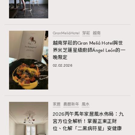
GranMeliáHotel
芽莊
越南
越南芽莊的Gran Meliá Hotel與世
界米芝蓮星級廚師Ángel León的一
晚限定
02.02.2026
家居
農曆新年
風水
2026丙午馬年家居風水佈局：九
宮方位全解析！掌握正東正財
位、化解「二黑病符星」安健康