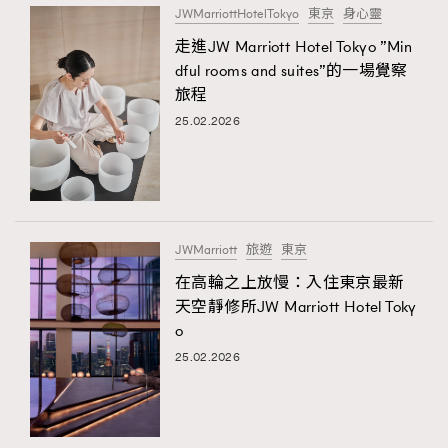
JWMarriottHotelTokyo
東京
身心靈
About us
Collaboration Opportunity
Disclaimer
Privacy
走進JW Marriott Hotel Tokyo ”Min
New Media Group
|
Madame Figaro editions:
France
|
Greece
dful rooms and suites”的一場覺察
|
Japan
|
Portugal
|
Spain
旅程
25.02.2026
JWMarriott
旅遊
東京
在高輪之上放慢：入住東京最新
天空靜修所JW Marriott Hotel Toky
o
25.02.2026