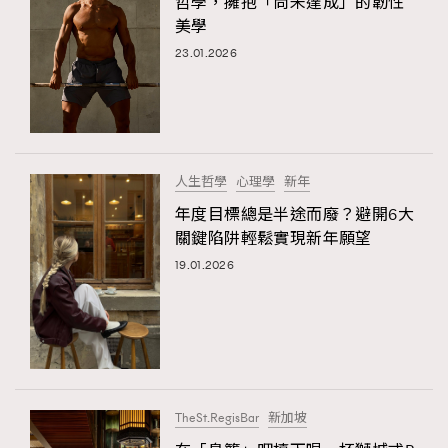
哲學，擁抱「尚未達成」的韌性
美學
23.01.2026
人生哲學
心理學
新年
年度目標總是半途而廢？避開6大
關鍵陷阱輕鬆實現新年願望
19.01.2026
TheSt.RegisBar
新加坡