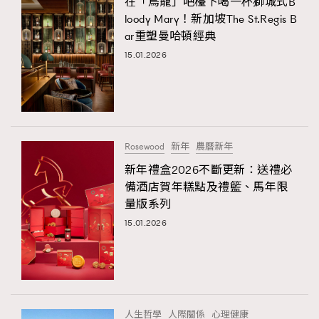
在「鳥籠」吧檯下喝一杯獅城式B
loody Mary！新加坡The St.Regis B
ar重塑曼哈頓經典
15.01.2026
Rosewood
新年
農曆新年
新年禮盒2026不斷更新：送禮必
備酒店賀年糕點及禮籃、馬年限
量版系列
15.01.2026
人生哲學
人際關係
心理健康