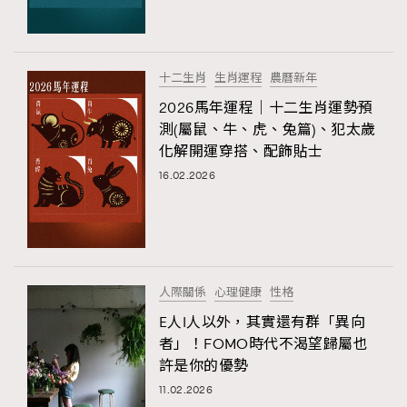
AFrenchMind
DressLikeAParisienne
EmpowerF
FashionWeek
FigaroAesthetic
十二生肖
生肖運程
農曆新年
2026馬年運程｜十二生肖運勢預
測(屬鼠、牛、虎、兔篇)、犯太歲
化解開運穿搭、配飾貼士
16.02.2026
人際關係
心理健康
性格
E人I人以外，其實還有群「異向
者」！FOMO時代不渴望歸屬也
許是你的優勢
11.02.2026