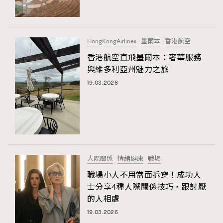
FigaroTalk
48
FigaroWatch
83
Grooming&Fitness
38
HongKongAirlines
墨爾本
香港航空
HommesFashion
2
香港航空直飛墨爾本：奢華服務
HommeStyle
132
與維多利亞州魅力之旅
NoBagNoLife
349
19.03.2026
People
53
#FigaroIssue 專訪陳漢娜Hanna與Takuro｜模特
TheFrenchWay
145
情侶談愛情
VAxChowSangSang
4
WatchesWonder&Beyond
21
WatchesWonder&Beyond
1
人際關係
情緒健康
職場
向ChanelN°5致敬
1
職場小人不用當面拆穿！成功人
士分享4種人際關係技巧，跟討厭
大時代小事情
42
的人相處
時尚熱話
537
19.03.2026
時尚配飾
297