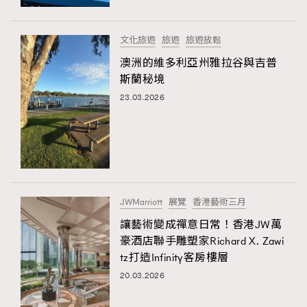
FigaroFrancais
41
FigaroGadget
1
文化旅遊
旅遊
旅遊放鬆
FigaroHealth
647
澳洲的維多利亞州雅拉谷與吉普
FigaroHub
128
斯蘭秘境
FigaroIcon
23.03.2026
68
法國五月French May專訪四位香港文藝代表
FigaroInsight
156
FigaroIssue
271
FigaroJewellery
87
FigaroLifestyle
230
JWMarriott
展覽
香港藝術三月
FigaroLove
89
讓藝術變成禪意日常！香港JW萬
FigaroMasterclass
20
豪酒店聯手雕塑家Richard X. Zawi
FigaroMusic
90
tz打造Infinity客房樓層
FigaroStyle
89
20.03.2026
#FigaroIssue 容祖兒封面專訪｜追逐歌手夢
FigaroSubculture
14