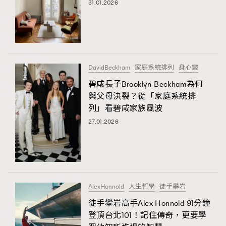
31.01.2026
DavidBeckham
家庭系統排列
身心靈
碧咸長子Brooklyn Beckham為何
與父母決裂？從「家庭系統排
列」看碧咸家族風波
27.01.2026
AlexHonnold
人生哲學
徒手攀岩
徒手攀岩高手Alex Honnold 91分鐘
登頂台北101！記住傳奇，更要學