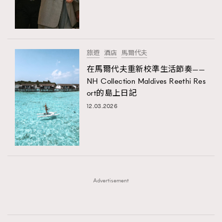
時裝心理學
2
當巨蟹座遇上處女座 Tyson Yoshi x 林家謙
煲劇日常
334
玩物壯志
1
旅遊
酒店
馬爾代夫
在馬爾代夫重新校準生活節奏——
NH Collection Maldives Reethi Res
ort的島上日記
12.03.2026
本人已詳閱並同意遵守本文列明條款及細則。 請瀏覽
(
nmg.com.hk/privacy
) 閱讀本公司的私隱政策聲明。
本人願意接收新傳媒集團的最新消息及其他宣傳資訊，本人同意
新傳媒集團使用本人的個人資料於任何推廣用途。
Advertisement