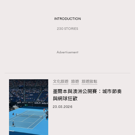
TRENDING
#FigaroExhibition 群星力撐MF X Leung Mo《See
AFrenchMind
INTRODUCTION
3
You In My Dream》展覽
DressLikeAParisienne
1
230 STORIES
EmpowerF
103
FashionWeek
191
Advertisement
FigaroAesthetic
308
FigaroAstrology
416
FigaroBeauty
424
文化旅遊
旅遊
旅遊放鬆
FigaroBeautyRitual
7
墨爾本與澳洲公開賽：城市節奏
FigaroCeleb
547
與網球狂歡
#FigaroExhibition Wyman 揭曉 Figaro Exhibition
FigaroCinéma
281
23.03.2026
第二站！
FigaroDigitalCover
17
FigaroExhibition
12
FigaroExpert
1