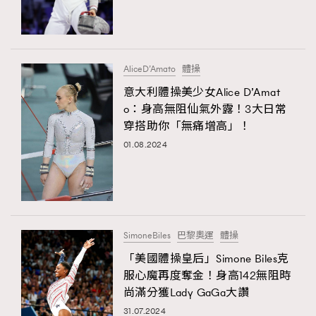
FigaroFrancais
41
FigaroGadget
1
FigaroHealth
647
AliceD’Amato
體操
FigaroHub
128
意大利體操美少女Alice D’Amat
FigaroIcon
68
o：身高無阻仙氣外露！3大日常
法國五月French May專訪四位香港文藝代表
FigaroInsight
156
穿搭助你「無痛增高」！
FigaroIssue
271
01.08.2024
FigaroJewellery
87
FigaroLifestyle
230
FigaroLove
89
FigaroMasterclass
20
SimoneBiles
巴黎奧運
體操
FigaroMusic
90
「美國體操皇后」Simone Biles克
服心魔再度奪金！身高142無阻時
FigaroStyle
89
#FigaroIssue 容祖兒封面專訪｜追逐歌手夢
尚滿分獲Lady GaGa大讚
FigaroSubculture
14
31.07.2024