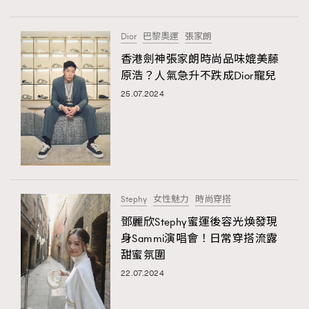
About us
Collaboration Opportunity
Disclaimer
Privacy
Dior
巴黎奧運
張家朗
New Media Group
|
Madame Figaro editions:
France
|
Greece
|
Japan
|
Portugal
|
Spain
香港劍神張家朗時尚品味媲美藤
原浩？人氣急升不跌成Dior寵兒
25.07.2024
Stephy
女性魅力
時尚穿搭
鄧麗欣Stephy蜜運後容光煥發現
身Sammi演唱會！日常穿搭流露
甜蜜氛圍
22.07.2024