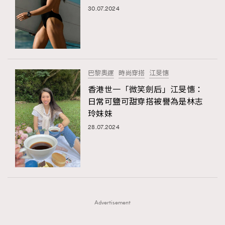
30.07.2024
時裝心理學
2
TRENDING
當巨蟹座遇上處女座 Tyson Yoshi x 林家謙
煲劇日常
334
AFrenchMind
DressLikeAParisienne
玩物壯志
1
EmpowerF
FashionWeek
FigaroAesthetic
巴黎奧運
時尚穿搭
江旻憓
香港世一「微笑劍后」江旻憓：
日常可鹽可甜穿搭被譽為是林志
玲妹妹
28.07.2024
本人已詳閱並同意遵守本文列明條款及細則。 請瀏覽
(
nmg.com.hk/privacy
) 閱讀本公司的私隱政策聲明。
本人願意接收新傳媒集團的最新消息及其他宣傳資訊，本人同意
新傳媒集團使用本人的個人資料於任何推廣用途。
Advertisement