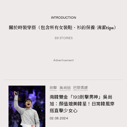
TRENDING
#FigaroExhibition 群星力撐MF X Leung Mo《See
AFrenchMind
INTRODUCTION
3
You In My Dream》展覽
DressLikeAParisienne
1
關於時裝穿搭（包含所有女裝鞋、衫的保養/清潔tips）
EmpowerF
103
89 STORIES
FashionWeek
191
FigaroAesthetic
308
Advertisement
FigaroAstrology
415
FigaroBeauty
424
FigaroBeautyRitual
7
劍擊
吳尚旭
巴黎奧運
FigaroCeleb
547
#FigaroExhibition Wyman 揭曉 Figaro Exhibition
南韓雙金「193劍擊男神」吳尚
FigaroCinéma
281
第二站！
旭：顏值媲美韓星！日常韓風穿
FigaroDigitalCover
17
搭直擊少女心
FigaroExhibition
12
02.08.2024
FigaroExpert
1