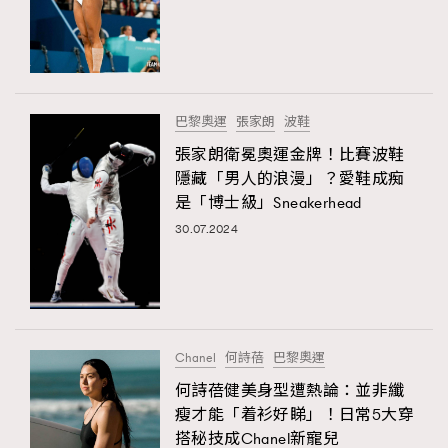
FigaroTalk
48
FigaroWatch
83
Grooming&Fitness
38
HommesFashion
2
巴黎奧運
張家朗
波鞋
HommeStyle
132
張家朗衛冕奧運金牌！比賽波鞋
NoBagNoLife
349
隱藏「男人的浪漫」？愛鞋成痴
People
53
是「博士級」Sneakerhead
#FigaroIssue 專訪陳漢娜Hanna與Takuro｜模特
TheFrenchWay
145
30.07.2024
情侶談愛情
VAxChowSangSang
4
WatchesWonder&Beyond
21
WatchesWonder&Beyond
1
向ChanelN°5致敬
1
Chanel
何詩蓓
巴黎奧運
大時代小事情
42
何詩蓓健美身型遭熱論：並非纖
時尚熱話
537
瘦才能「着衫好睇」！日常5大穿
搭秘技成Chanel新寵兒
時尚配飾
297