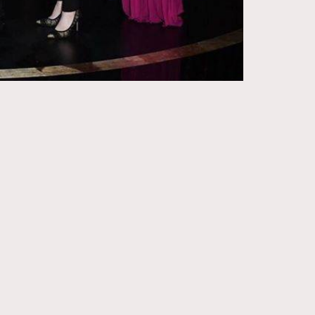
271
FigaroIssue
87
FigaroJewellery
230
FigaroLifestyle
89
FigaroLove
20
FigaroMasterclass
90
FigaroMusic
89
FigaroStyle
14
FigaroSubculture
48
FigaroTalk