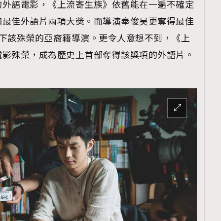
的外語電影，《上流寄生族》依舊能在一遍不確定
和最佳外語片兩項大獎。而導演奉俊昊更奪得最佳
拿下該殊榮的亞裔籍導演。更令人意想不到，《上
電影殊榮，成為歷史上首部奪得該獎項的外語片。
覽(
nmg.com.hk/privacy
) 閱讀本
資訊，本人同意新傳媒集團使用