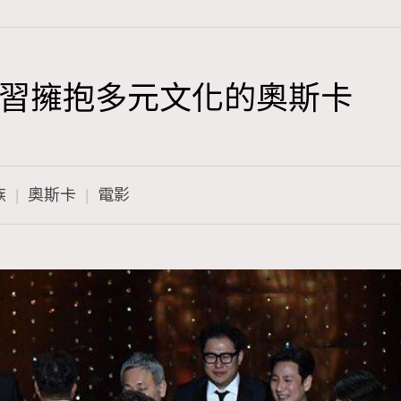
習擁抱多元文化的奧斯卡
TRENDING
3
AFrenchMind
族
奧斯卡
電影
1
DressLikeAParisienne
103
EmpowerF
191
FashionWeek
308
FigaroAesthetic