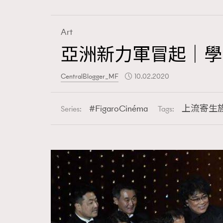
Art
亞洲新力軍冒起｜學
Fashion
CentralBlogger_MF
10.02.2020
Art
FigaroCinéma
上流寄生
Series:
Tags:
Wellness
Paris