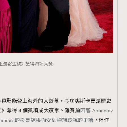
TRENDING
ressLikeAParisienne
Empower
FigaroAesthetic
上流寄生族》獲得四項大獎
多電影能登上海外的大銀幕，今屆奧斯卡更是歴史
》奪得 4 個獎項成大贏家。雖賽前
因著 Academy
s and Sciences 的投票結果而受到種族歧視的爭議
，但作