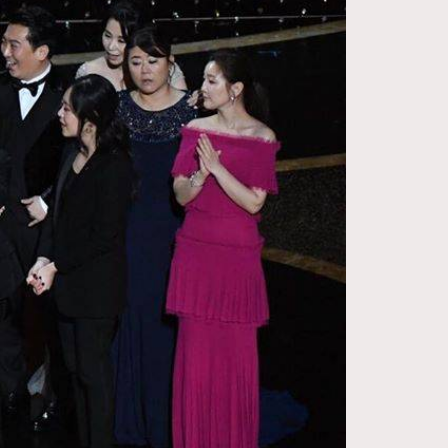
FigaroDigitalCover
12
FigaroExhibition
1
FigaroExpert
41
FigaroFrancais
1
FigaroGadget
647
FigaroHealth
128
FigaroHub
68
FigaroIcon
156
FigaroInsight