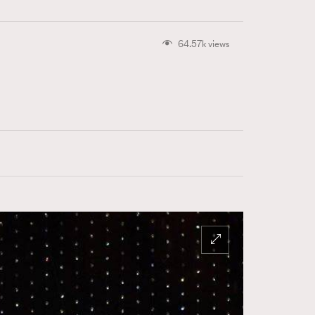
64.57k views
416
FigaroAstrology
424
FigaroBeauty
7
FigaroBeautyRitual
547
FigaroCeleb
281
FigaroCinéma
17