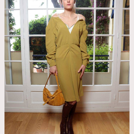
About us
Collaboration Opportunity
Disclaimer
Privacy
New Media Group
|
Madame Figaro editions:
France
|
Greece
|
Japan
|
Portugal
|
Spain