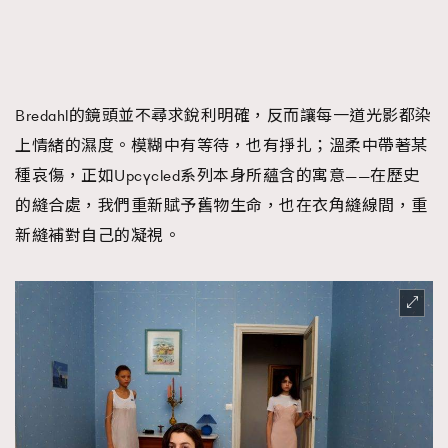
Bredahl的鏡頭並不尋求銳利明確，反而讓每一道光影都染
上情緒的濕度。模糊中有等待，也有掙扎；溫柔中帶著某
種哀傷，正如Upcycled系列本身所蘊含的寓意——在歷史
的縫合處，我們重新賦予舊物生命，也在衣角縫線間，重
新縫補對自己的凝視。