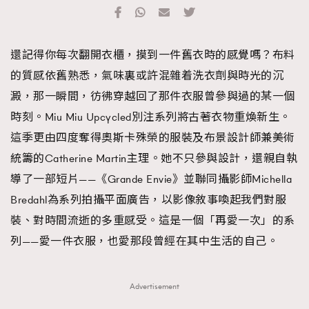
TRENDING
#FigaroExhibition 群星力撐MF X Leung Mo《See
AFrenchMind
3
還記得你每次翻開衣櫃，摸到一件舊衣時的感覺嗎？布料
You In My Dream》展覽
DressLikeAParisienne
1
的質感依舊熟悉，氣味裏或許混雜着洗衣劑與時光的沉
EmpowerF
103
澱，那一瞬間，彷彿穿越回了那件衣服曾參與過的某一個
FashionWeek
191
時刻。Miu Miu Upcycled別注系列將古著衣物重煥新生。
FigaroAesthetic
308
這季更由四度奪得奧斯卡殊榮的服裝及布景設計師兼美術
FigaroAstrology
416
統籌的Catherine Martin主理。她不只參與設計，還親自執
FigaroBeauty
424
導了一部短片——《Grande Envie》並聯同攝影師Michella
FigaroBeautyRitual
7
Bredahl為系列拍攝平面廣告，以影像敘事喚起我們對服
FigaroCeleb
547
裝、對時間流逝的多重感受。這是一個「再愛一次」的系
#FigaroExhibition Wyman 揭曉 Figaro Exhibition
FigaroCinéma
281
列——愛一件衣服，也愛那段曾經在其中生活的自己。
第二站！
FigaroDigitalCover
17
FigaroExhibition
12
Advertisement
FigaroExpert
1