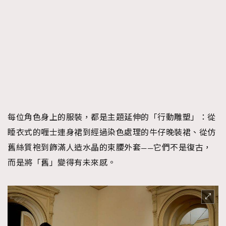
每位角色身上的服裝，都是主題延伸的「行動雕塑」：從
睡衣式的喱士連身裙到經過染色處理的牛仔晚裝裙、從仿
舊絲質袍到飾滿人造水晶的束腰外套——它們不是復古，
而是將「舊」變得有未來感。