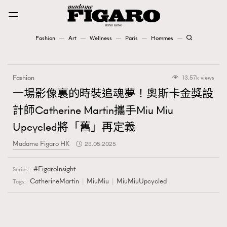
Fashion
Art
Wellness
Paris
Hommes
Fashion
Fashion
13.57k views
Art
一場影像裏的時裝追魂夢！奧斯卡金獎設
計師Catherine Martin攜手Miu Miu
Wellness
Upcycled將「舊」再定義
Karena Lam is On Our Cover
Madame Figaro HK
23.05.2025
Paris
FigaroInsight
Series:
CatherineMartin
MiuMiu
MiuMiuUpcycled
Tags:
Hommes