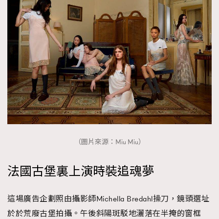
（圖片來源：Miu Miu）
法國古堡裏上演時裝追魂夢
這場廣告企劃照由攝影師Michella Bredahl操刀，鏡頭選址
於於荒廢古堡拍攝。午後斜陽斑駁地灑落在半掩的窗框