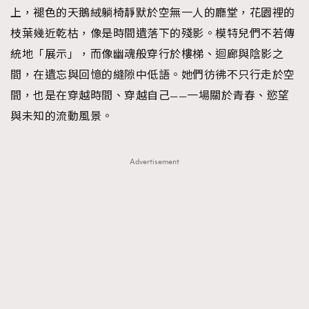
上，褪色的天鵝絨躺椅靜默於空無一人的廳堂，花園裡的
枝葉幾近乾枯，像是時間遺落下的殘影。模特兒們不若傳
統地「展示」，而像幽魂般穿行於樓梯、迴廊與陰影之
間，在遺忘與回憶的縫隙中低語。她們彷彿不只行走於空
間，也是在穿越時間、穿越自己——一場關於青春、慾望
與未知的流動風景。
Advertisement