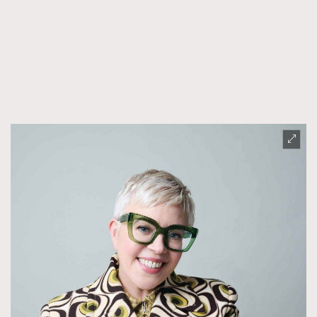
FigaroTalk
48
FigaroWatch
83
Grooming&Fitness
38
HommesFashion
2
HommeStyle
132
NoBagNoLife
349
People
53
#FigaroIssue 專訪陳漢娜Hanna與Takuro｜模特
TheFrenchWay
145
情侶談愛情
VAxChowSangSang
4
WatchesWonder&Beyond
21
WatchesWonder&Beyond
1
向ChanelN°5致敬
1
大時代小事情
42
時尚熱話
537
時尚配飾
297