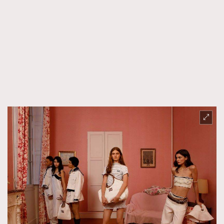
TRENDING
AFrenchMind
DressLikeAParisienne
EmpowerF
FashionWeek
FigaroAesthetic