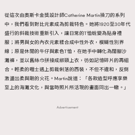
從這次由奧斯卡金獎設計師Catherine Martin操刀的系列
中，我們看到對比元素成為剪裁特色。她將1920至30年代
盛行的斜裁技術重新引入，讓日常的T恤蛻變為貼身禮
服；將男與女的內衣元素糅合成中性外衣，模糊性別界
線；原是休閒的牛仔與素色T恤，在她手中轉化為闊腳沙
灘褲，並以舊絲巾拼接成綁頸上衣，彷如記憶碎片的再組
合。輕柔的喱士遇上剪裁俐落的西裝，不但不違和，反倒
激盪出柔與剛的火花。Martin說道：「各款造型呼應享樂
至上的海灘文化，與當時照片所活現的畫面同出一轍。」
Advertisement