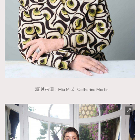
時裝心理學
2
當巨蟹座遇上處女座 Tyson Yoshi x 林家謙
煲劇日常
334
玩物壯志
1
本人已詳閱並同意遵守本文列明條款及細則。 請瀏覽
（圖片來源：Miu Miu）Catherine Martin
(
nmg.com.hk/privacy
) 閱讀本公司的私隱政策聲明。
本人願意接收新傳媒集團的最新消息及其他宣傳資訊，本人同意
新傳媒集團使用本人的個人資料於任何推廣用途。