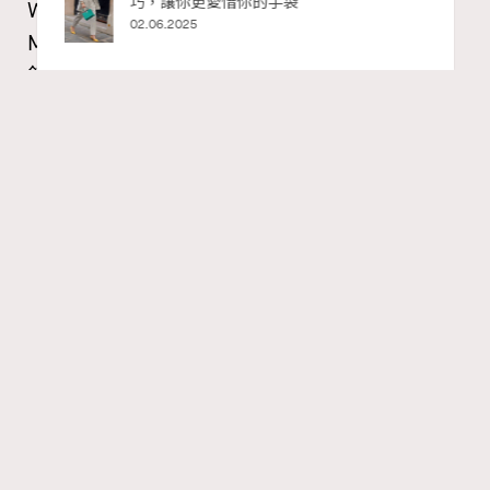
Watches and Wonders 2026: CHANEL全新
Mademoiselle Privé Bouton Lion獅子系列戒指
錶與長頸鏈錶
RECOMMENDED
Maria Leung
21 hours ago
FigaroIssue
Series:
Chanel
Watchesandwonders2026
腕錶
Tags:
Gabrielle Chanel鍾愛的獅子，既是星座守護符號，亦是她
畢生追求力量與自由的映照。她擅長將具意義的精神圖騰
化作珠寶語言，顛覆傳統時計的呈現方式。今年CHANEL
高級製錶創意工作室推出全新Mademoiselle Privé Bouton