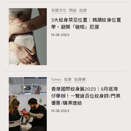
另類文化
熱話
紋身
3大紋身禁忌位置：精讀紋身位置
學，避開「破相」厄運
TRENDING
18.08.2023
AFrenchMind
DressLikeAParisienne
EmpowerF
FashionWeek
FigaroAesthetic
Tattoo
紋身
紋身展
香港國際紋身展2023｜8月底灣
仔舉辦！一覽過百位紋身師/門票
優惠/購票連結
15.08.2023