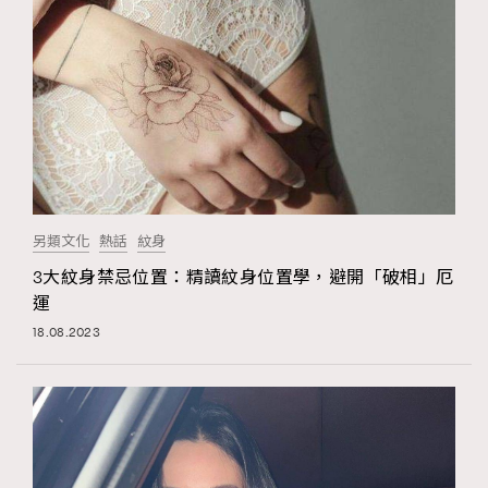
FigaroFrancais
41
FigaroGadget
1
FigaroHealth
647
FigaroHub
128
FigaroIcon
68
法國五月French May專訪四位香港文藝代表
FigaroInsight
156
FigaroIssue
271
另類文化
熱話
紋身
FigaroJewellery
87
3大紋身禁忌位置：精讀紋身位置學，避開「破相」厄
FigaroLifestyle
230
運
FigaroLove
89
18.08.2023
FigaroMasterclass
20
FigaroMusic
90
FigaroStyle
89
#FigaroIssue 容祖兒封面專訪｜追逐歌手夢
FigaroSubculture
14