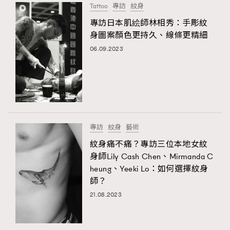
Tattoo
專訪
紋身
About us
Collaboration Opportunity
Disclaimer
Privacy
專訪日本肌絵師林相秀：手彫紋
New Media Group
|
Madame Figaro editions:
France
|
Greece
身圖案顏色更持久、線條更精細
|
Japan
|
Portugal
|
Spain
06.09.2023
專訪
紋身
藝術
紋身痛不痛？專訪三位本地女紋
身師Lily Cash Chen、Mirmanda C
heung、Yeeki Lo：如何選擇紋身
師？
21.08.2023