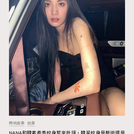
FigaroTalk
48
FigaroWatch
83
Grooming&Fitness
38
HommesFashion
2
HommeStyle
132
NoBagNoLife
349
People
53
#FigaroIssue 專訪陳漢娜Hanna與Takuro｜模特
TheFrenchWay
145
情侶談愛情
VAxChowSangSang
4
WatchesWonder&Beyond
21
WatchesWonder&Beyond
1
向ChanelN°5致敬
1
大時代小事情
42
時尚熱話
537
時尚故事
紋身
時尚配飾
297
NANA和韓素希秀紋身惹來批評，韓星紋身是藝術還是