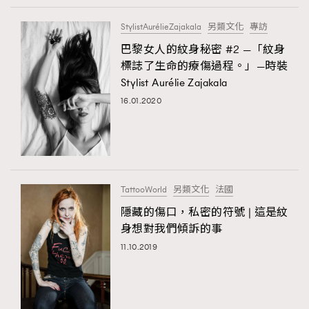
StylistAurélieZajakala
另類文化
專訪
巴黎女人的紋身秘密 #2 —「紋身
標誌了生命的療傷過程。」—時裝
Stylist Aurélie Zajakala
16.01.2020
TattooWorld
另類文化
法國
隱藏的傷口，私密的符號 | 這是紋
身想對我們傾訴的事
11.10.2019