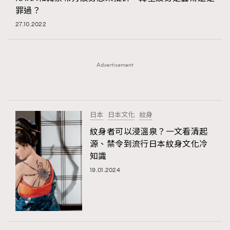
罪過？
時裝心理學
2
當巨蟹座遇上處女座 Tyson Yoshi x 林家謙
27.10.2022
煲劇日常
334
玩物壯志
1
Advertisement
日本
日本文化
紋身
紋身者可以浸溫泉？一文看清起
本人已詳閱並同意遵守本文列明條款及細則。 請瀏覽
源、禁令到流行日本紋身文化冷
(
nmg.com.hk/privacy
) 閱讀本公司的私隱政策聲明。
知識
本人願意接收新傳媒集團的最新消息及其他宣傳資訊，本人同意
19.01.2024
新傳媒集團使用本人的個人資料於任何推廣用途。