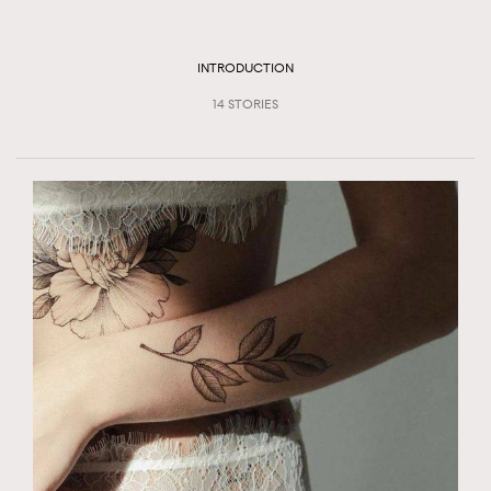
TRENDING
#FigaroExhibition 群星力撐MF X Leung Mo《See
AFrenchMind
INTRODUCTION
3
You In My Dream》展覽
DressLikeAParisienne
1
14 STORIES
EmpowerF
103
FashionWeek
191
FigaroAesthetic
308
FigaroAstrology
416
FigaroBeauty
424
FigaroBeautyRitual
7
FigaroCeleb
547
#FigaroExhibition Wyman 揭曉 Figaro Exhibition
FigaroCinéma
281
第二站！
FigaroDigitalCover
17
FigaroExhibition
12
FigaroExpert
1