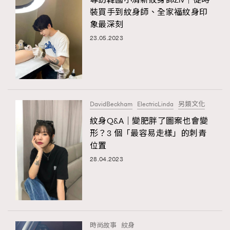
裝買手到紋身師、全家福紋身印
象最深刻
23.05.2023
DavidBeckham
ElectricLinda
另類文化
紋身Q&A｜變肥胖了圖案也會變
形？3 個「最容易走樣」的刺青
位置
28.04.2023
時尚故事
紋身