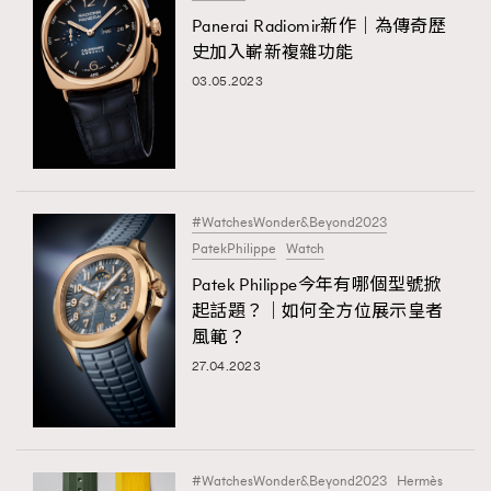
Panerai Radiomir新作｜為傳奇歷
TRENDING
史加入嶄新複雜功能
03.05.2023
AFrenchMind
DressLikeAParisienne
EmpowerF
FashionWeek
FigaroAesthetic
#WatchesWonder&Beyond2023
PatekPhilippe
Watch
Patek Philippe今年有哪個型號掀
起話題？｜如何全方位展示皇者
風範？
27.04.2023
#WatchesWonder&Beyond2023
Hermès