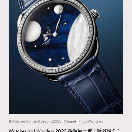
FigaroTalk
48
FigaroWatch
83
Grooming&Fitness
38
HommesFashion
2
HommeStyle
132
NoBagNoLife
349
People
53
#FigaroIssue 專訪陳漢娜Hanna與Takuro｜模特
TheFrenchWay
145
情侶談愛情
VAxChowSangSang
4
WatchesWonder&Beyond
21
WatchesWonder&Beyond
1
向ChanelN°5致敬
1
大時代小事情
42
時尚熱話
537
#WatchesWonder&Beyond2023
Chanel
FigaroWatches
時尚配飾
297
Watches and Wonders 2023 鐘錶展一覽｜錶款推介：