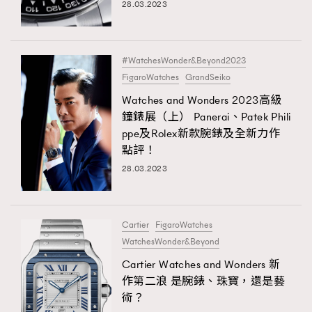
28.03.2023
#WatchesWonder&Beyond2023
FigaroWatches
GrandSeiko
Watches and Wonders 2023高級
鐘錶展（上） Panerai、Patek Phili
ppe及Rolex新款腕錶及全新力作
點評！
28.03.2023
Cartier
FigaroWatches
WatchesWonder&Beyond
Cartier Watches and Wonders 新
作第二浪 是腕錶、珠寶，還是藝
術？