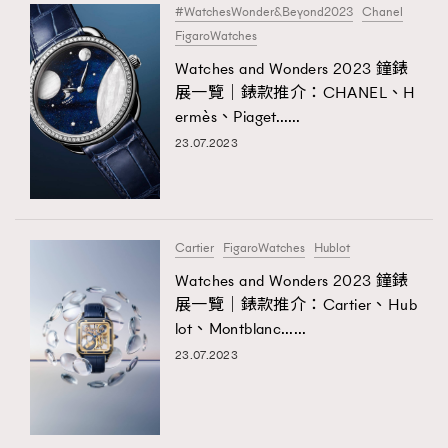
#WatchesWonder&Beyond2023
Chanel
About us
Collaboration Opportunity
Disclaimer
Privacy
FigaroWatches
New Media Group
|
Madame Figaro editions:
France
|
Greece
Watches and Wonders 2023 鐘錶
|
Japan
|
Portugal
|
Spain
展一覽｜錶款推介：CHANEL、H
ermès、Piaget……
23.07.2023
Cartier
FigaroWatches
Hublot
Watches and Wonders 2023 鐘錶
展一覽｜錶款推介：Cartier、Hub
lot、Montblanc……
23.07.2023