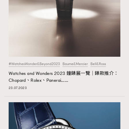
FigaroFrancais
41
FigaroGadget
1
FigaroHealth
647
FigaroHub
128
FigaroIcon
68
法國五月French May專訪四位香港文藝代表
FigaroInsight
156
FigaroIssue
271
#WatchesWonder&Beyond2023
Baume&Mercier
Bell&Ross
FigaroJewellery
87
Watches and Wonders 2023 鐘錶展一覽｜錶款推介：
FigaroLifestyle
230
Chopard、Rolex、Panerai……
FigaroLove
89
23.07.2023
FigaroMasterclass
20
FigaroMusic
90
FigaroStyle
89
#FigaroIssue 容祖兒封面專訪｜追逐歌手夢
FigaroSubculture
14