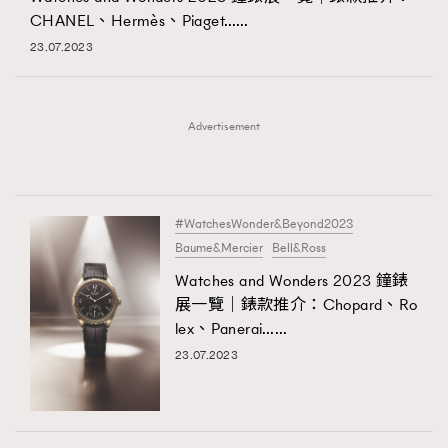
CHANEL、Hermès、Piaget……
時裝心理學
2
當巨蟹座遇上處女座 Tyson Yoshi x 林家謙
23.07.2023
煲劇日常
334
玩物壯志
1
Advertisement
#WatchesWonder&Beyond2023
Baume&Mercier
Bell&Ross
本人已詳閱並同意遵守本文列明條款及細則。 請瀏覽
Watches and Wonders 2023 鐘錶
(
nmg.com.hk/privacy
) 閱讀本公司的私隱政策聲明。
展一覽｜錶款推介：Chopard、Ro
本人願意接收新傳媒集團的最新消息及其他宣傳資訊，本人同意
lex、Panerai……
新傳媒集團使用本人的個人資料於任何推廣用途。
23.07.2023