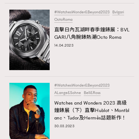
#WatchesWonder&Beyond2023
Bvlgari
OctoRoma
直擊日內瓦湖畔春季鐘錶展：BVL
GARI八角腕錶熱潮Octo Roma
14.04.2023
#WatchesWonder&Beyond2023
ALange&Sohne
Bell&Ross
Watches and Wonders 2023 高級
鐘錶展（下）直擊Hublot、Montbl
anc、Tudor及Hermès話題新作！
30.03.2023