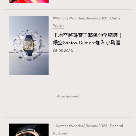
#WatchesWonder&Beyond2023
Cartier
Watch
卡地亞將珠寶工藝延伸至腕錶｜
鏤空Santos-Dumont加入小驚喜
05.05.2023
Advertisement
#WatchesWonder&Beyond2023
Panerai
Radiomir