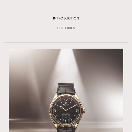
TRENDING
#FigaroExhibition 群星力撐MF X Leung Mo《See
AFrenchMind
INTRODUCTION
3
You In My Dream》展覽
DressLikeAParisienne
1
21 STORIES
EmpowerF
103
FashionWeek
191
FigaroAesthetic
308
FigaroAstrology
415
FigaroBeauty
424
FigaroBeautyRitual
7
FigaroCeleb
547
#FigaroExhibition Wyman 揭曉 Figaro Exhibition
FigaroCinéma
281
第二站！
FigaroDigitalCover
17
FigaroExhibition
12
FigaroExpert
1