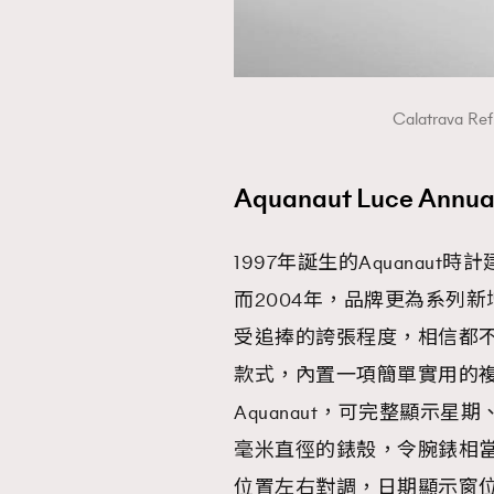
Calatrava 
本人已詳閱並同意遵守本文列明條款及細則。 請瀏
公司的私隱政策聲明。
本人願意接收新傳媒集團的最新消息及其他宣傳
Aquanaut Luce Annual
本人的個人資料於任何推廣用途。
1997年誕生的Aquanaut時
而2004年，品牌更為系列新增女裝
受追捧的誇張程度，相信都不用我
款式，內置一項簡單實用的
Aquanaut，可完整顯示
毫米直徑的錶殼，令腕錶相
位置左右對調，日期顯示窗位