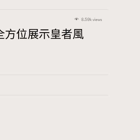
8.59k views
如何全方位展示皇者風
415
FigaroAstrology
424
FigaroBeauty
7
FigaroBeautyRitual
547
FigaroCeleb
281
FigaroCinéma
17