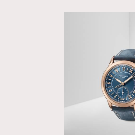
AFrenchMind
D