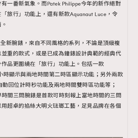
番新氣象。而Patek Philippe今年的新作絕對
行」功能上，還有新款Aquanaut Luce，令
面。
共推出17款全新腕錶，來自不同風格的系列，不論是頂級複
息並重的款式，或是已成為鐘錶設計典範的經典代
少作品更圍繞在「旅行」功能上。包括一款
原創24小時顯示與兩地時間第二時區顯示功能；另外兩款
a則有自動回位計時秒功能及兩地時間雙時區功能等；
世界時間三問腕錶是首款可時刻報上當地時間的三問
採用超卓的掐絲大明火琺瑯工藝，足見品牌在各個