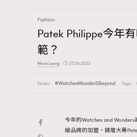
Fashion
Patek Phili
Fashion
範？
Art
Maria Leung
27.04.2023
WatchesWonder&Beyond
Series:
Tags:
Wellness
今年的Watches and W
Paris
級品牌的加盟，錶壇大哥Pate