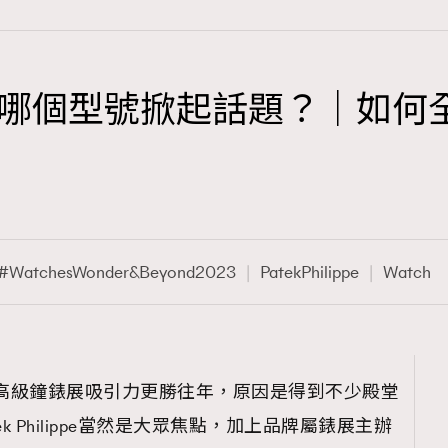
ppe今年有哪個型號掀起話題？｜
TRENDING
3
AFrenchMind
1
DressLikeAParisienne
#WatchesWonder&Beyond2023
PatekPhilippe
Watch
103
EmpowerF
191
FashionWeek
308
FigaroAesthetic
onders高級鐘錶展吸引力更勝往年，原因是得到不少殿堂
k Philippe當然是大眾焦點，加上品牌屬錶展主辦