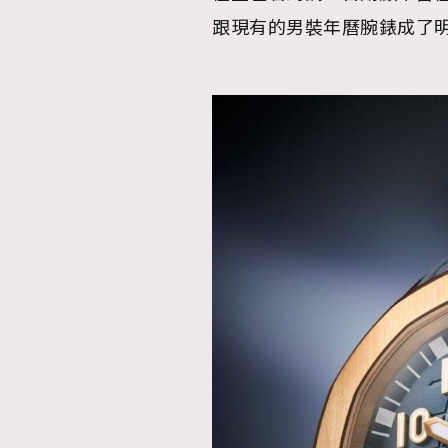
跟現有的男裝年曆腕錶成了