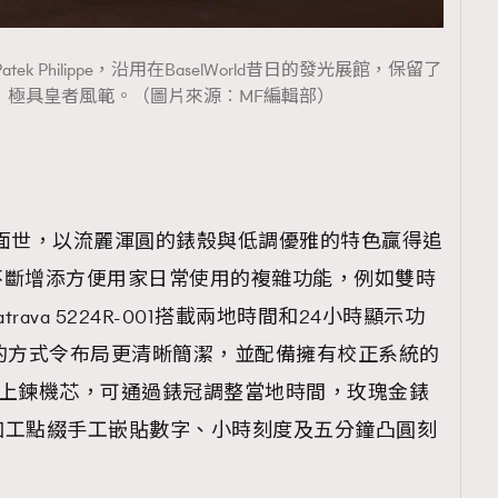
的Patek Philippe，沿用在BaselWorld昔日的發光展館，保留了
，極具皇者風範。（圖片來源︰MF編輯部）
932年面世，以流麗渾圓的錶殼與低調優雅的特色贏得追
lippe不斷增添方便用家日常使用的複雜功能，例如雙時
rava 5224R-001搭載兩地時間和24小時顯示功
的方式令布局更清晰簡潔，並配備擁有校正系統的
4H新款自動上鍊機芯，可通過錶冠調整當地時間，玫瑰金錶
加工點綴手工嵌貼數字、小時刻度及五分鐘凸圓刻