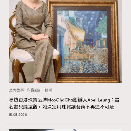
FigaroFrancais
41
FigaroGadget
1
FigaroHealth
647
FigaroHub
128
FigaroIcon
68
法國五月French May專訪四位香港文藝代表
FigaroInsight
156
FigaroIssue
270
FigaroJewellery
86
FigaroLifestyle
230
FigaroLove
89
品牌故事
珠寶設計
藝術
FigaroMasterclass
20
專訪香港珠寶品牌MooChaCha創辦人Abel Leung：當
FigaroMusic
90
名畫只能遠觀，她決定用珠寶讓藝術不再遙不可及
FigaroStyle
89
15.05.2026
#FigaroIssue 容祖兒封面專訪｜追逐歌手夢
FigaroSubculture
14