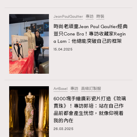
JeanPaulGaultier
專訪
時裝
時尚老頑童Jean Paul Gaultier經典
豈只Cone Bra！專訪收藏家Regin
a Lam：他總能突破自己的框架
15.04.2025
ArtBasel
專訪
高級訂製服
6000塊手繪廣彩瓷片打造《琉璃
貫珠》！專訪郭培：站在自己作
品前都會產生恍惚，就像仰視着
我的內在
26.03.2025