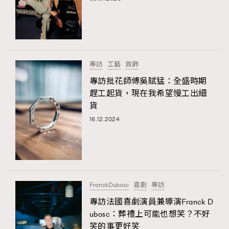
專訪
工藝
首飾
專訪批花師傅吳賦猛：全盛時期
趕工起貨，現在我希望慢工出細
貨
16.12.2024
FranckDubosc
喜劇
專訪
專訪法國喜劇演員兼導演Franck D
ubosc：葬禮上可能也想笑？不好
笑的事更好笑