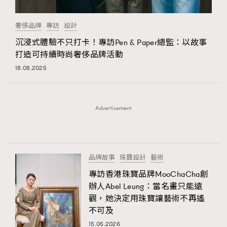
時裝心理學
2
當巨蟹座遇上處女座 Tyson Yoshi x 林家謙
奢侈品牌
專訪
設計
煲劇日常
334
沉浸式體驗不只打卡！專訪Pen & Paper總監：以故事
玩物壯志
1
打造可持續時尚奢侈品牌活動
18.08.2025
Advertisement
本人已詳閱並同意遵守本文列明條款及細則。 請瀏覽
(
nmg.com.hk/privacy
) 閱讀本公司的私隱政策聲明。
品牌故事
珠寶設計
藝術
本人願意接收新傳媒集團的最新消息及其他宣傳資訊，本人同意
新傳媒集團使用本人的個人資料於任何推廣用途。
專訪香港珠寶品牌MooChaCha創
辦人Abel Leung：當名畫只能遠
觀，她決定用珠寶讓藝術不再遙
不可及
15.05.2026