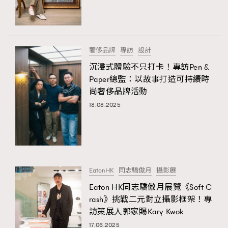
About us
Collaboration Opportunity
Disclaimer
Privacy
New Media Group
|
Madame Figaro editions:
France
|
Greece
|
Japan
|
Portugal
|
Spain
奢侈品牌
專訪
設計
沉浸式體驗不只打卡！專訪Pen &
Paper總監：以故事打造可持續時
尚奢侈品牌活動
18.08.2025
EatonHK
同志驕傲月
攝影展
Eaton HK同志驕傲月展覽《Soft C
rash》挑戰二元對立攝影框架！專
訪策展人郭家賜Kary Kwok
17.06.2025