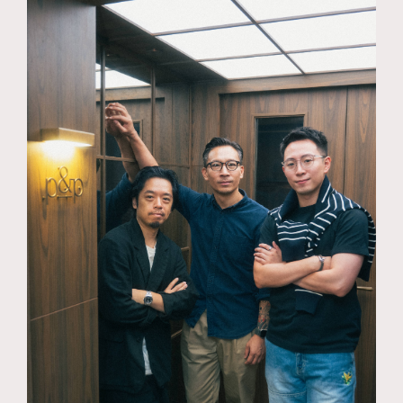
FigaroTalk
48
FigaroWatch
83
Grooming&Fitness
38
HommesFashion
2
HommeStyle
132
NoBagNoLife
349
People
53
#FigaroIssue 專訪陳漢娜Hanna與Takuro｜模特
TheFrenchWay
145
情侶談愛情
VAxChowSangSang
4
WatchesWonder&Beyond
21
WatchesWonder&Beyond
1
向ChanelN°5致敬
1
大時代小事情
42
時尚熱話
537
時尚配飾
297