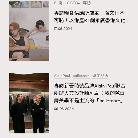
BL劇
LGBTQ+
專訪
專訪糧食供應所店主：腐文化不
可恥！以港產BL劇推廣香港文化
17.06.2024
AlainPaul
balletcore
時尚品牌
專訪新晉時裝品牌Alain Paul聯合
創辦人兼設計師Alain：我的芭蕾
舞美學不是主流的「balletcore」
09.06.2024