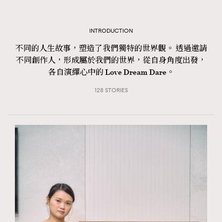
TRENDING
#FigaroExhibition 群星力撐MF X Leung Mo《See
AFrenchMind
INTRODUCTION
3
You In My Dream》展覽
DressLikeAParisienne
1
不同的人生故事，塑造了我們獨特的世界觀。 透過邀請
不同創作人，形成屬於我們的世界，從自身角度出發，
EmpowerF
103
各自演繹心中的 Love Dream Dare。
FashionWeek
191
128 STORIES
FigaroAesthetic
308
FigaroAstrology
415
FigaroBeauty
424
FigaroBeautyRitual
7
FigaroCeleb
547
#FigaroExhibition Wyman 揭曉 Figaro Exhibition
FigaroCinéma
281
第二站！
FigaroDigitalCover
17
FigaroExhibition
12
FigaroExpert
1