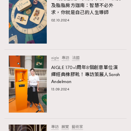
及脂脂房方迦南：智慧不必外
求，你就是自己的人生導師
02.10.2024
aigle
專訪
法國
AIGLE 170+1周年8個創意單位演
繹經典橡膠靴！專訪策展人Sarah
Andelman
13.09.2024
專訪
展覽
藝術家