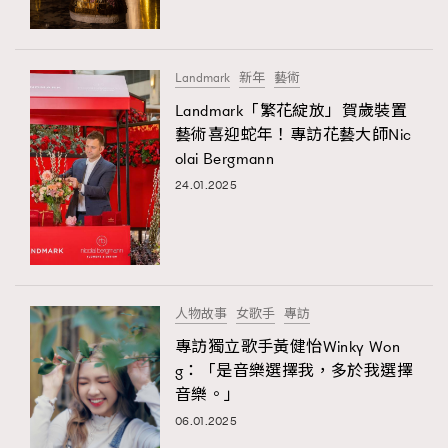
Landmark
新年
藝術
Landmark「繁花綻放」賀歲裝置
藝術喜迎蛇年！專訪花藝大師Nic
olai Bergmann
24.01.2025
TRENDING
AFrenchMind
DressLikeAParisienne
EmpowerF
FashionWeek
FigaroAesthetic
人物故事
女歌手
專訪
專訪獨立歌手黃健怡Winky Won
g：「是音樂選擇我，多於我選擇
音樂。」
06.01.2025