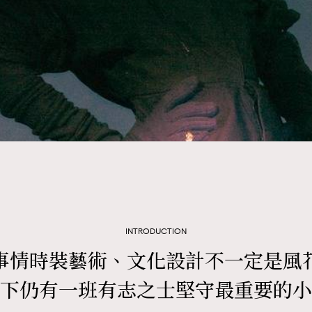
TRENDING
3
AFrenchMind
1
DressLikeAParisienne
103
EmpowerF
191
INTRODUCTION
FashionWeek
事情時裝藝術、文化設計不一定是風
308
FigaroAesthetic
下仍有一班有志之士堅守最重要的小