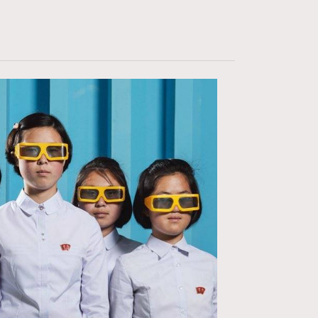
FigaroDigitalCover
12
FigaroExhibition
1
FigaroExpert
41
FigaroFrancais
1
FigaroGadget
647
FigaroHealth
128
FigaroHub
68
FigaroIcon
156
FigaroInsight