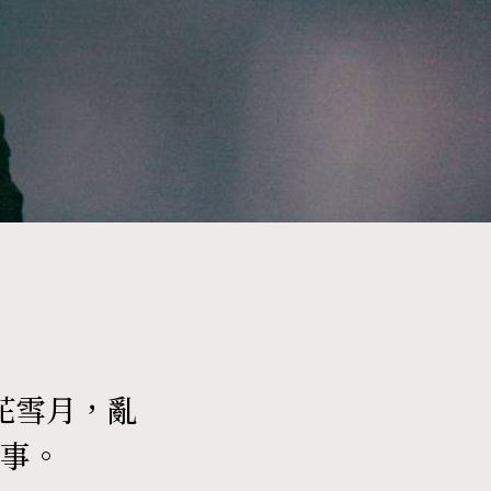
416
FigaroAstrology
424
FigaroBeauty
7
FigaroBeautyRitual
547
FigaroCeleb
花雪月，亂
281
FigaroCinéma
事。
17