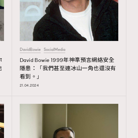
TRENDING
ressLikeAParisienne
Empower
FigaroAesthetic
DavidBowie
SocialMedia
你
David Bowie 1999年神準預言網絡安全
地
隱患：「我們甚至連冰山一角也還沒有
看到。」
21.04.2024