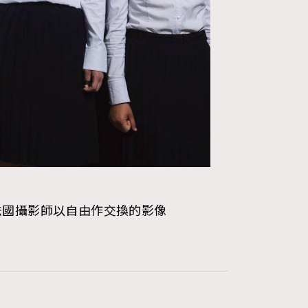
271
FigaroIssue
87
FigaroJewellery
230
FigaroLifestyle
89
FigaroLove
20
FigaroMasterclass
90
FigaroMusic
法國攝影師以自由作交換的影像
89
FigaroStyle
14
FigaroSubculture
48
FigaroTalk