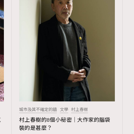
覽(
nmg.com.hk/privacy
) 閱讀本
資訊，本人同意新傳媒集團使用
城市及其不確定的牆
文學
村上春樹
汽
村上春樹的8個小秘密｜大作家的腦袋
裝的是甚麼？