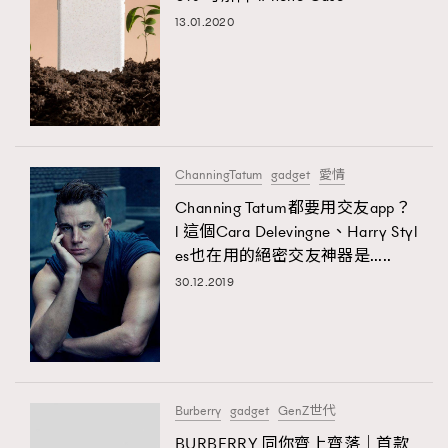
13.01.2020
ChanningTatum
gadget
愛情
Channing Tatum都要用交友app？
l 這個Cara Delevingne、Harry Styl
es也在用的絕密交友神器是…..
30.12.2019
Burberry
gadget
GenZ世代
BURBERRY 同你齊上齊落｜首款