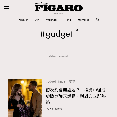
Fashion
Art
Wellness
Paris
Hommes
Fashion
gadget
19
Art
Advertisement
Wellness
Karena Lam is On Our Cover
Paris
gadget
tinder
愛情
初次約會無話題？｜推薦10組成
功破冰聊天話題，與對方立即熟
Hommes
絡
10.02.2023