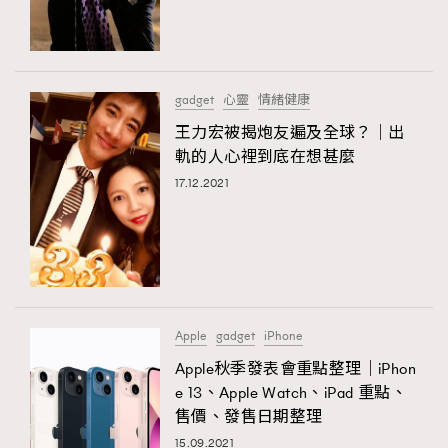
TRENDING
#FigaroExhibition 群星力撐MF X Leung Mo《See
AFrenchMind
3
You In My Dream》展覽
DressLikeAParisienne
1
gadget
心靈
情緒健康
EmpowerF
103
王力宏被揭炮友遍及全球？｜出
軌的人心裡到底在想甚麼
FashionWeek
191
17.12.2021
FigaroAesthetic
308
FigaroAstrology
415
FigaroBeauty
424
FigaroBeautyRitual
7
FigaroCeleb
547
#FigaroExhibition Wyman 揭曉 Figaro Exhibition
Apple
gadget
iPhone
FigaroCinéma
281
第二站！
Apple秋季發表會重點整理｜iPhon
FigaroDigitalCover
17
e 13、Apple Watch、iPad 重點、
FigaroExhibition
12
售價、發售日期整理
FigaroExpert
1
15.09.2021