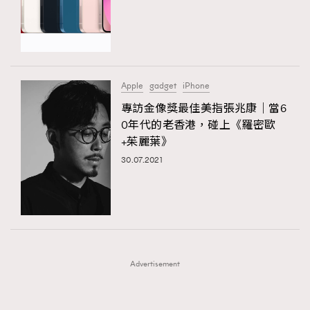
FigaroFrancais
41
FigaroGadget
1
FigaroHealth
647
FigaroHub
128
Apple
gadget
iPhone
FigaroIcon
68
專訪金像獎最佳美指張兆康｜當6
法國五月French May專訪四位香港文藝代表
FigaroInsight
156
0年代的老香港，碰上《羅密歐
+茱麗葉》
FigaroIssue
270
30.07.2021
FigaroJewellery
86
FigaroLifestyle
230
FigaroLove
89
FigaroMasterclass
20
FigaroMusic
90
Advertisement
FigaroStyle
89
#FigaroIssue 容祖兒封面專訪｜追逐歌手夢
FigaroSubculture
14