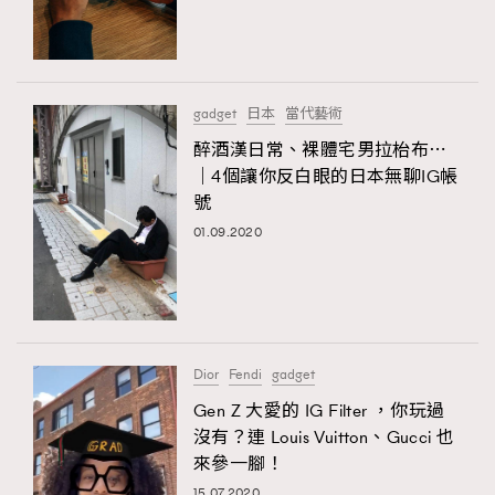
gadget
日本
當代藝術
醉酒漢日常、裸體宅男拉枱布⋯
｜4個讓你反白眼的日本無聊IG帳
號
01.09.2020
Dior
Fendi
gadget
Gen Z 大愛的 IG Filter ，你玩過
沒有？連 Louis Vuitton、Gucci 也
來參一腳！
15.07.2020