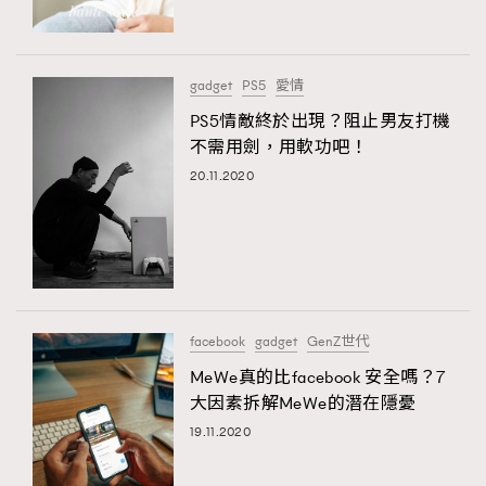
About us
Collaboration Opportunity
Disclaimer
Privacy
New Media Group
|
Madame Figaro editions:
France
|
Greece
gadget
PS5
愛情
|
Japan
|
Portugal
|
Spain
PS5情敵終於出現？阻止男友打機
不需用劍，用軟功吧！
20.11.2020
TRENDING
facebook
gadget
GenZ世代
AFrenchMind
DressLikeAParisienne
MeWe真的比facebook 安全嗎？7
EmpowerF
FashionWeek
FigaroAesthetic
大因素拆解MeWe的潛在隱憂
19.11.2020