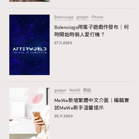
時裝心理學
2
當巨蟹座遇上處女座 Tyson Yoshi x 林家謙
煲劇日常
334
Balenciaga
gadget
iPhone
玩物壯志
1
Balenciaga用電子遊戲作發布｜何
時開始時裝人愛打機？
27.11.2020
本人已詳閱並同意遵守本文列明條款及細則。 請瀏覽
gadget
MeWE
熱話
(
nmg.com.hk/privacy
) 閱讀本公司的私隱政策聲明。
本人願意接收新傳媒集團的最新消息及其他宣傳資訊，本人同意
MeWe新增繁體中文介面｜編輯實
新傳媒集團使用本人的個人資料於任何推廣用途。
試MeWe新手溫馨提示
25.11.2020