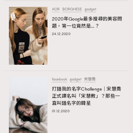
FigaroTalk
48
AOR
BORGHESE
gadget
FigaroWatch
83
2020年Google最多搜尋的美容問
Grooming&Fitness
38
題，第一位竟然是…？
HommesFashion
2
24.12.2020
HommeStyle
132
NoBagNoLife
349
People
53
#FigaroIssue 專訪陳漢娜Hanna與Takuro｜模特
TheFrenchWay
145
情侶談愛情
VAxChowSangSang
4
facebook
gadget
宋慧喬
WatchesWonder&Beyond
21
打錯我的名字Challenge｜宋慧喬
WatchesWonder&Beyond
1
正式譯名叫「宋慧教」？那些一
向ChanelN°5致敬
直叫錯名字的韓星
1
01.12.2020
大時代小事情
42
時尚熱話
537
時尚配飾
297