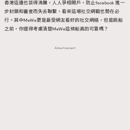
香港這邊也談得沸騰，人人爭相開戶，防止facebook 進一
About us
Collaboration Opportunity
Disclaimer
Privacy
步封鎖和審查而失去聯繫，看來這場社交網戰也勢在必
New Media Group
|
Madame Figaro editions:
France
|
Greece
行。其中MeWe更是最受網友看好的社交網絡，但是跳船
|
Japan
|
Portugal
|
Spain
之前，你還得考慮清楚MeWe這條船真的可靠嗎？
Advertisement