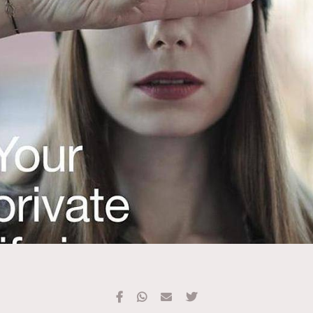
TRENDING
#FigaroExhibition 群星力撐MF X Leung Mo《See
AFrenchMind
3
You In My Dream》展覽
DressLikeAParisienne
1
EmpowerF
103
FashionWeek
191
FigaroAesthetic
308
FigaroAstrology
416
FigaroBeauty
424
FigaroBeautyRitual
7
FigaroCeleb
547
#FigaroExhibition Wyman 揭曉 Figaro Exhibition
FigaroCinéma
281
第二站！
FigaroDigitalCover
17
FigaroExhibition
12
FigaroExpert
1