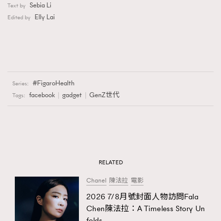
Sebia Li
Text by
Elly Lai
Edited by
FigaroHealth
Series:
facebook
gadget
GenZ世代
Tags:
RELATED
Chanel
陳法拉
電影
2026 7/8月號封面人物訪問Fala
Chen陳法拉：A Timeless Story Un
folds