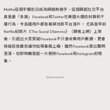
FigaroFrancais
41
MeWe這個字眼近日成為網絡熱搜字，這個興起社交平台
FigaroGadget
1
真是要「多謝」Facebook和Twitter在美國大選的封鎖和干
FigaroHealth
647
擾行為，令各國用戶都急著尋找新平台落戶。 尤其是早前
FigaroHub
128
Netflix紀錄片《The Social Dilemma》（願者上網）上架
FigaroIcon
68
後，引起出大眾質疑Facebook不只會收集用戶數據，更會
法國五月French May專訪四位香港文藝代表
FigaroInsight
156
操縱投放廣告讓你如吸毒般上癮，雖然Facebook發出聲明
FigaroIssue
271
澄清，但即時觸發起一片刪除Facebook和Instagram的現
FigaroJewellery
87
象。
FigaroLifestyle
230
FigaroLove
89
Advertisement
FigaroMasterclass
20
FigaroMusic
90
FigaroStyle
89
#FigaroIssue 容祖兒封面專訪｜追逐歌手夢
FigaroSubculture
14