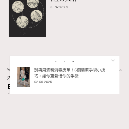
31.07.2026
Wellness
60 views
私藏的顯
別再用酒精消毒皮革！6個清潔手袋小技
巧，讓你更愛惜你的手袋
2026年8月每周星座運程【8月9日至8月15
02.06.2025
日】
莎拉
2 hours ago
FigaroAstrology
Series:
十二星座
星座運程
星相命理
Tags:
RECOMMENDED