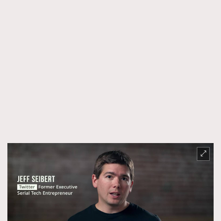
TRENDING
AFrenchMind
DressLikeAParisienne
EmpowerF
FashionWeek
FigaroAesthetic