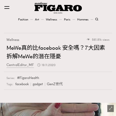
Fashion
Art
Wellness
Paris
Hommes
Fashion
Wellness
561.81k views
Art
MeWe真的比facebook 安全嗎？7大因素
拆解MeWe的潛在隱憂
Wellness
CentralEditor_MF
19.11.2020
Karena Lam is On Our Cover
FigaroHealth
Series:
Paris
facebook
gadget
GenZ世代
Tags:
Hommes