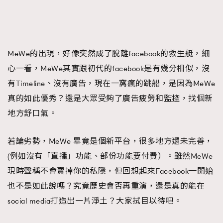
MeWe的出現，好像突然成了脫離facebook的救生艇，細
心一看，MeWe其實跟初代的facebook是有幾分相似，沒
有Timeline、沒有廣告，現在一窩瘋的跳船，是因為MeWe
真的如此優秀？還是大眾受夠了廣告疲勞和監控，找個新
地方舒口氣。
若論劣勢，MeWe 畢竟是個新平台，很多地方還未完善，
(例如沒有「直播」功能、部份功能要付費）。雖然MeWe
現時聲稱不會賣掉你的私隱，但回想起來Facebook一開始
也不是如此說嗎？究竟歷史會否再重演，還是真的能在
social media打造出一片淨土？大家拭目以待吧。