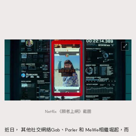
時裝心理學
2
當巨蟹座遇上處女座 Tyson Yoshi x 林家謙
煲劇日常
334
玩物壯志
1
本人已詳閱並同意遵守本文列明條款及細則。 請瀏覽
(
nmg.com.hk/privacy
) 閱讀本公司的私隱政策聲明。
本人願意接收新傳媒集團的最新消息及其他宣傳資訊，本人同意
新傳媒集團使用本人的個人資料於任何推廣用途。
Netflix 《願者上網》截圖
近日， 其他社交網絡Gab、Parler 和 MeWe相繼堀起，而