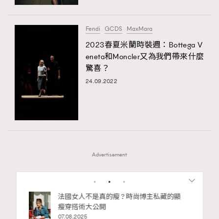
Fendi
GCDS
MaxMara
2023春夏米蘭時裝週：Bottega V
eneta和Moncler又為我們帶來什麼
驚喜？
24.09.2022
Advertisement
1
2
3
是真的瘦 ? 時尚博主私藏的顯
別再用酒精消毒皮革！6個清
公開
巧，讓你更愛惜你的手袋
02.06.2025