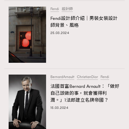
FigaroTalk
48
Fendi
設計師
FigaroWatch
83
Fendi設計師介紹｜男裝女裝設計
Grooming&Fitness
38
師背景、風格
HommesFashion
2
25.03.2024
HommeStyle
132
NoBagNoLife
349
People
53
#FigaroIssue 專訪陳漢娜Hanna與Takuro｜模特
TheFrenchWay
145
情侶談愛情
VAxChowSangSang
4
BernardArnault
ChristianDior
Fendi
WatchesWonder&Beyond
21
法國首富Bernard Arnault：「做好
WatchesWonder&Beyond
1
自己該做的事，就會獲得利
向ChanelN°5致敬
潤。」1法郎建立名牌帝國？
1
15.03.2024
大時代小事情
42
時尚熱話
537
時尚配飾
297