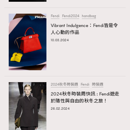
時裝心理學
2
當巨蟹座遇上處女座 Tyson Yoshi x 林家謙
煲劇日常
334
Fendi
Fendi2024
handbag
玩物壯志
1
Vibrant Indulgence：Fendi皆是令
人心動的作品
10.03.2024
本人已詳閱並同意遵守本文列明條款及細則。 請瀏覽
2024秋冬時裝週
Fendi
時裝週
(
nmg.com.hk/privacy
) 閱讀本公司的私隱政策聲明。
本人願意接收新傳媒集團的最新消息及其他宣傳資訊，本人同意
2024秋冬時裝周快訊 : Fendi遊走
新傳媒集團使用本人的個人資料於任何推廣用途。
於隨性與自由的秋冬之旅！
26.02.2024