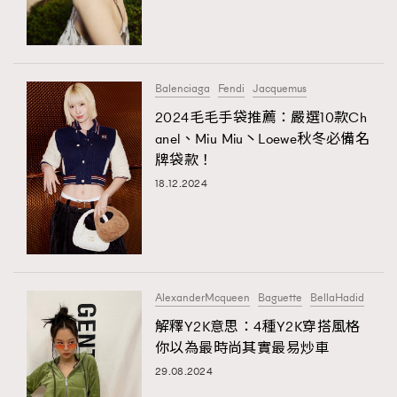
TRENDING
#FigaroExhibition 群星力撐MF X Leung Mo《See
AFrenchMind
3
You In My Dream》展覽
DressLikeAParisienne
1
Balenciaga
Fendi
Jacquemus
EmpowerF
103
2024毛毛手袋推薦：嚴選10款Ch
anel、Miu Miu丶Loewe秋冬必備名
FashionWeek
191
牌袋款！
FigaroAesthetic
308
18.12.2024
FigaroAstrology
416
FigaroBeauty
424
FigaroBeautyRitual
7
FigaroCeleb
547
#FigaroExhibition Wyman 揭曉 Figaro Exhibition
AlexanderMcqueen
Baguette
BellaHadid
FigaroCinéma
281
第二站！
解釋Y2K意思：4種Y2K穿搭風格
FigaroDigitalCover
17
你以為最時尚其實最易炒車
FigaroExhibition
12
29.08.2024
FigaroExpert
1