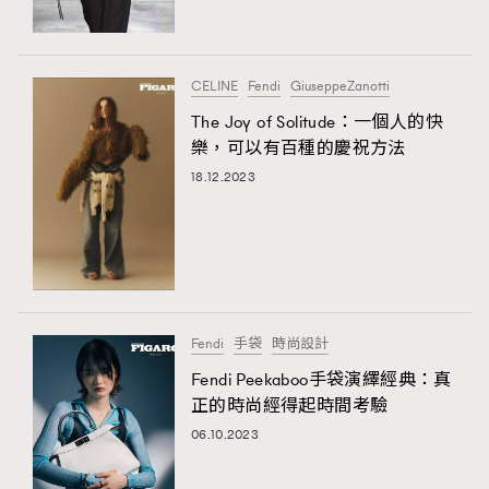
About us
Collaboration Opportunity
Disclaimer
Privacy
New Media Group
|
Madame Figaro editions:
France
|
Greece
CELINE
Fendi
GiuseppeZanotti
|
Japan
|
Portugal
|
Spain
The Joy of Solitude：一個人的快
樂，可以有百種的慶祝方法
18.12.2023
Fendi
手袋
時尚設計
Fendi Peekaboo手袋演繹經典：真
正的時尚經得起時間考驗
06.10.2023