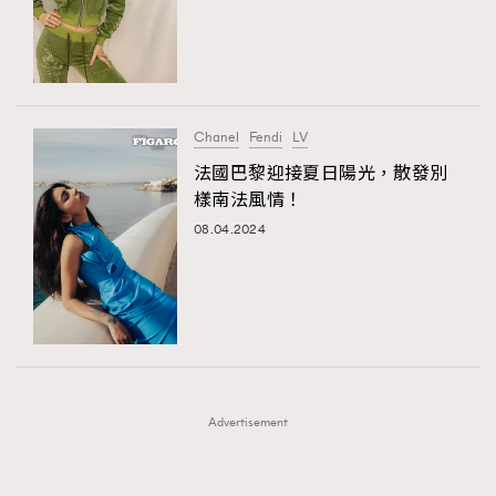
FigaroFrancais
41
FigaroGadget
1
FigaroHealth
647
FigaroHub
128
Chanel
Fendi
LV
FigaroIcon
68
法國巴黎迎接夏日陽光，散發別
法國五月French May專訪四位香港文藝代表
FigaroInsight
156
樣南法風情！
FigaroIssue
271
08.04.2024
FigaroJewellery
87
FigaroLifestyle
230
FigaroLove
89
FigaroMasterclass
20
FigaroMusic
90
Advertisement
FigaroStyle
89
#FigaroIssue 容祖兒封面專訪｜追逐歌手夢
FigaroSubculture
14