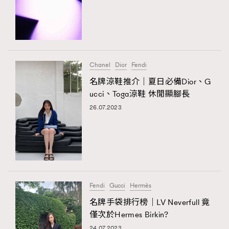
Chanel
Dior
Fendi
名牌涼鞋推介｜夏日必備Dior、G
ucci、Toga涼鞋 休閒顯腳長
26.07.2023
TRENDING
AFrenchMind
DressLikeAParisienne
EmpowerF
FashionWeek
FigaroAesthetic
Fendi
Gucci
Hermès
名牌手袋排行榜｜LV Neverfull 竟
僅次於Hermes Birkin?
24.07.2023