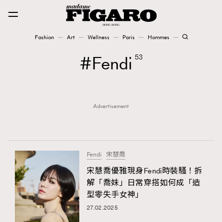
Fashion
Art
Wellness
Paris
Hommes
Fashion
Fendi
53
Art
Advertisement
Wellness
Karena Lam is On Our Cover
Paris
Fendi
宋慧喬
宋慧喬優雅現身Fendi時裝騷！拆
解「喬妹」日常穿搭如何成「造
Hommes
型零失手女神」
27.02.2025