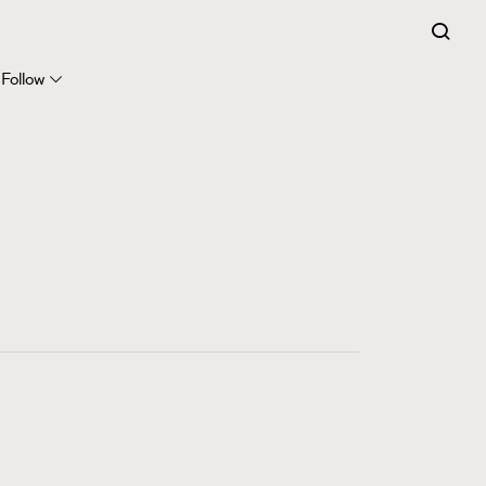
FigaroCeleb
281
FigaroCinéma
Follow
17
FigaroDigitalCover
12
FigaroExhibition
1
FigaroExpert
41
FigaroFrancais
1
FigaroGadget
647
FigaroHealth
128
FigaroHub