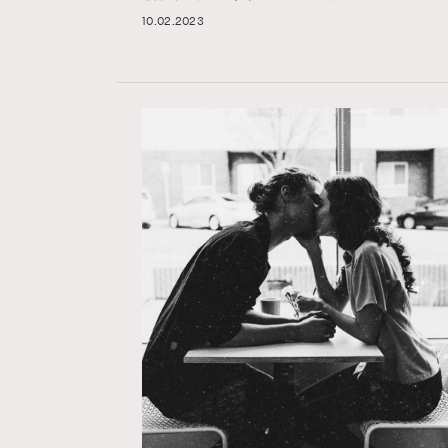
10.02.2023
AFrenchMind
D