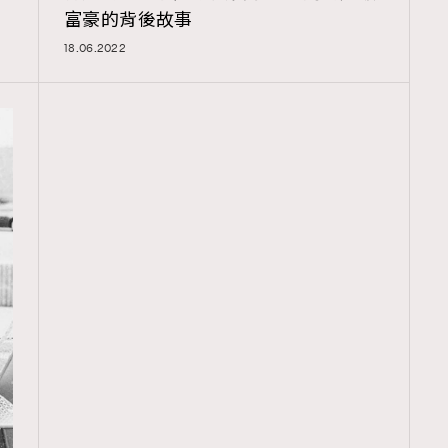
富豪的背後故事
18.06.2022
TRENDING
ressLikeAParisienne
Empower
FigaroAesthetic