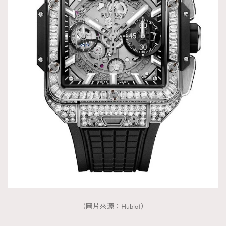
About us
Collaboration Opportunity
Disclaimer
Privacy
New Media Group
|
Madame Figaro editions:
France
|
Greece
|
Japan
|
Portugal
|
Spain
（圖片來源：Hublot）