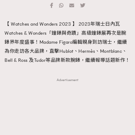
TRENDING
#FigaroExhibition 群星力撐MF X Leung Mo《See
AFrenchMind
3
【 Watches and Wonders 2023 】 2023年瑞士日內瓦
You In My Dream》展覽
DressLikeAParisienne
1
Watches & Wonders「鐘錶與奇蹟」高級鐘錶展再次是腕
EmpowerF
103
錶界年度盛事！Madame Figaro編輯親身到訪瑞士，繼續
FashionWeek
191
為你走訪各大品牌，直擊Hublot、Hermès、Montblanc、
FigaroAesthetic
308
Bell & Ross 及Tudor等品牌新款腕錶，繼續報導話題新作！
FigaroAstrology
416
FigaroBeauty
424
Advertisement
FigaroBeautyRitual
7
FigaroCeleb
547
#FigaroExhibition Wyman 揭曉 Figaro Exhibition
FigaroCinéma
281
第二站！
FigaroDigitalCover
17
FigaroExhibition
12
FigaroExpert
1