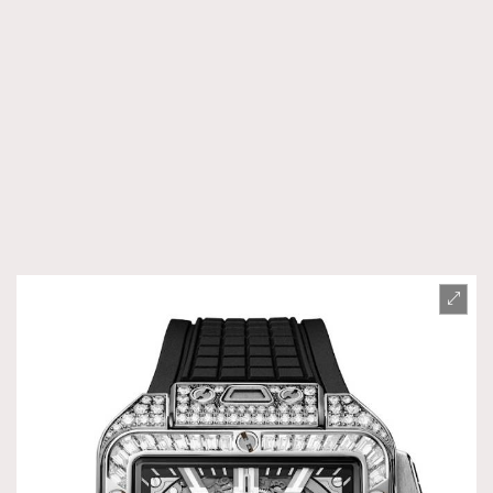
時裝心理學
2
當巨蟹座遇上處女座 Tyson Yoshi x 林家謙
煲劇日常
334
玩物壯志
1
本人已詳閱並同意遵守本文列明條款及細則。 請瀏覽
(
nmg.com.hk/privacy
) 閱讀本公司的私隱政策聲明。
本人願意接收新傳媒集團的最新消息及其他宣傳資訊，本人同意
新傳媒集團使用本人的個人資料於任何推廣用途。