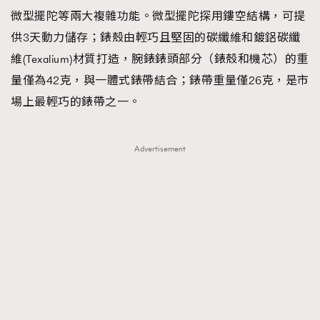
微型擺陀等兩大複雜功能。微型擺陀探用鏤空結構，可提
供3天動力儲存；錶殼由輕巧且堅固的碳纖維和鍍鋁碳纖
維(Texalium)材質打造，腕錶錶頭部分（錶殼和機芯）的重
量僅為42克，與一體式錶帶結合；錶帶重量僅26克，是市
場上最輕巧的錶帶之一。
Advertisement