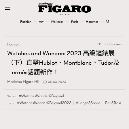
Fashion
Art
Wellness
Paris
Hommes
Fashion
Fashion
12.86k views
Art
Watches and Wonders 2023 高級鐘錶展
（下）直擊Hublot、Montblanc、Tudor及
Wellness
Hermès話題新作！
Karena Lam is On Our Cover
Madame Figaro HK
30.03.2023
Paris
WatchesWonder&Beyond
Series:
#WatchesWonder&Beyond2023
ALange&Sohne
Bell&Ross
Tags:
Hommes