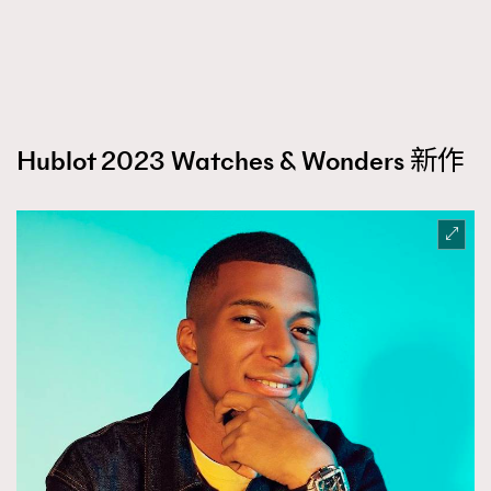
FigaroFrancais
41
FigaroGadget
1
FigaroHealth
647
FigaroHub
128
Hublot 2023 Watches & Wonders 新作
FigaroIcon
68
法國五月French May專訪四位香港文藝代表
FigaroInsight
156
FigaroIssue
271
FigaroJewellery
87
FigaroLifestyle
230
FigaroLove
89
FigaroMasterclass
20
FigaroMusic
90
FigaroStyle
89
#FigaroIssue 容祖兒封面專訪｜追逐歌手夢
FigaroSubculture
14