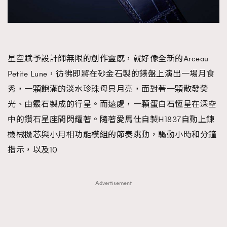
AFrenchMind
DressLikeAParisienne
EmpowerF
FashionWeek
FigaroAesthetic
星空賦予設計師無限的創作靈感，就好像全新的Arceau
Petite Lune，彷彿即將在砂金石製的錶盤上演出一場月食
秀，一顆飽滿的淡水珍珠母貝月亮，面對著一顆散發熒
光、由霰石製成的行星。而遠處，一顆蛋白石恆星在深空
中的鑽石星座間閃耀著。隨著愛馬仕自製H1837自動上鍊
機械機芯與小月相功能模組的節奏跳動，驅動小時和分鐘
指示，以及10
Advertisement