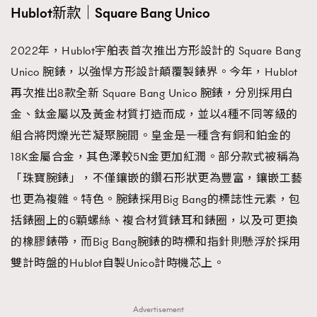
Hublot新款｜Square Bang Unico
2022年，Hublot宇舶表首次推出方形設計的 Square Bang
Unico 腕錶，以強悍方形設計顛覆製錶界。今年，Hublot
再次推出8款全新 Square Bang Unico 腕錶，分別採用白
金、鈦金屬以及黃金材質打造而成，並以4種不同等級的
組合將閃爍光芒凝聚腕間。皇金是一種含有銅和鉑金的
18K金屬合金，其色澤較5N金更加紅潤。部分款式被稱為
「珠寶腕錶」，不僅鑲嵌的鑽石形狀更為豐富，鑲嵌工藝
也更為複雜。特色。腕錶採用Big Bang的標誌性元素，包
括錶圈上的6顆螺絲、複合材質錶耳和錶圈，以及可更換
的橡膠錶帶，而Big Bang腕錶的時標和指針則懸浮於採用
雙計時盤的Hublot自製Unico計時機芯上。
Advertisement