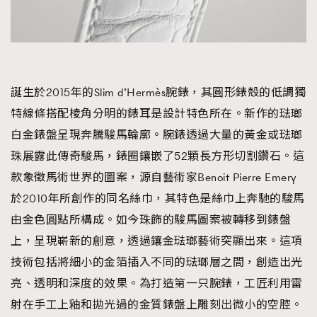
誕生於2015年的Slim d’Hermès腕錶，其圓形錶殼的低調獨
特線條搭配棱角分明的錶耳是設計特色所在。新作的琺瑯
白金錶盤呈現奔騰駿馬輪廓。腕錶透過大量的黃金或琺瑯
珠展露此傳奇駿馬，錶圈鑲嵌了52顆長方形切割鑽石。這
款象徵馬術世界的圖案，源自藝術家Benoit Pierre Emery
於2010年所創作的同名絲巾，其特色是絲巾上奔馳的駿馬
由金色圓點所構成。如今珠飾的駿馬圖案被轉移到錶盤
上，呈現嶄新的創意，透過鑲金琺瑯藝術突顯出來。這項
技術包括將細小的金箔插入不同的琺瑯層之間，創造出光
亮、透明和深度的效果。為打造第一只腕錶，工匠利用雷
射在手工上釉和拋光過的金質錶盤上雕刻出微小的空腔。