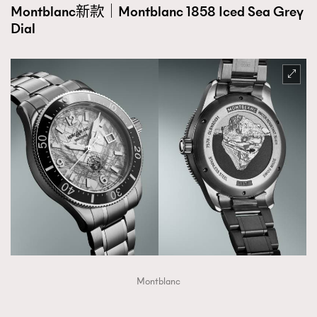
Montblanc新款｜Montblanc 1858 Iced Sea Grey
Dial
Montblanc