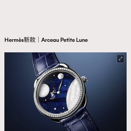
Hermès新款｜Arceau Petite Lune
TRENDING