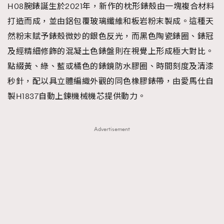
H08腕錶誕生於2021年，新作的枕形錶殼由一塊複合材料
打造而成，並由鋁包覆玻璃纖維和板岩粉末製成。這種天
然粉末賦予錶殼微妙的銀色反光，而黑色陶瓷錶圈、錶冠
及經精細修飾的混凝土色錶盤則在視覺上形成極大對比。
點綴黃、綠、藍或橘色的錶鏡防水膠圈、時間刻度及清漆
秒針，配以具立體編織外觀的同色橡膠錶帶，由愛馬仕自
製H1837自動上鍊機械機芯提供動力。
Advertisement