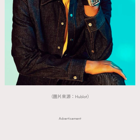
FigaroTalk
48
FigaroWatch
83
Grooming&Fitness
38
HommesFashion
2
HommeStyle
132
NoBagNoLife
349
People
53
#FigaroIssue 專訪陳漢娜Hanna與Takuro｜模特
TheFrenchWay
145
情侶談愛情
VAxChowSangSang
4
WatchesWonder&Beyond
21
（圖片來源：Hublot）
WatchesWonder&Beyond
1
向ChanelN°5致敬
1
大時代小事情
42
Advertisement
時尚熱話
537
時尚配飾
297