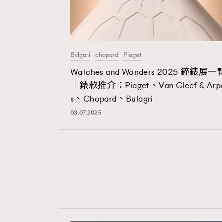
Bvlgari
chopard
Piaget
Watches and Wonders 2025 鐘錶展一
｜錶款推介：Piaget、Van Cleef & Arp
s、Chopard、Bulagri
03.07.2025