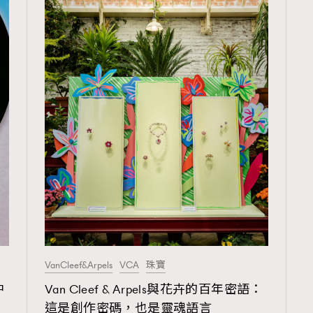
TRENDING
3
AFrenchMind
1
DressLikeAParisienne
103
EmpowerF
191
FashionWeek
VanCleef&Arpels
VCA
珠寶
308
FigaroAesthetic
中
Van Cleef & Arpels與花卉的百年密語：
這是創作密碼，也是靈魂語言