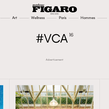
Art
Wellness
Paris
Hommes
VCA
16
Advertisement