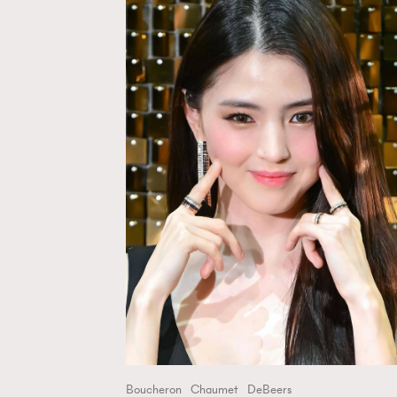
Boucheron
Chaumet
DeBeers