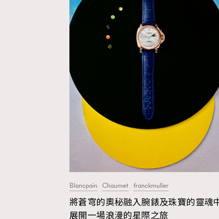
Fashion
Art
Wellness
Blancpain
Chaumet
franckmuller
Paris
將蒼穹的奧秘融入腕錶及珠寶的靈魂
展開一場浪漫的星際之旅