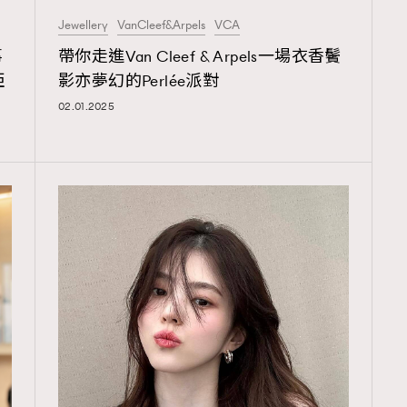
TRENDING
Jewellery
VanCleef&Arpels
VCA
ressLikeAParisienne
Empower
事
帶你走進Van Cleef & Arpels一場衣香鬢
亞
影亦夢幻的Perlée派對
FigaroAesthetic
02.01.2025