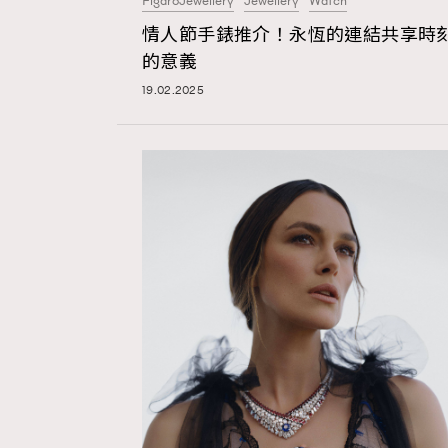
FigaroJewellery
Jewellery
Watch
情人節手錶推介！永恆的連結共享時
AFrenchMind
D
的意義
19.02.2025