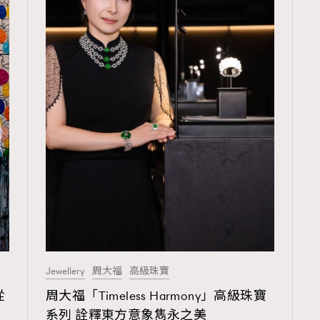
TRENDING
3
AFrenchMind
1
DressLikeAParisienne
103
EmpowerF
191
FashionWeek
Jewellery
周大福
高級珠寶
308
FigaroAesthetic
從
周大福「Timeless Harmony」高級珠寶
系列 詮釋東方意象雋永之美