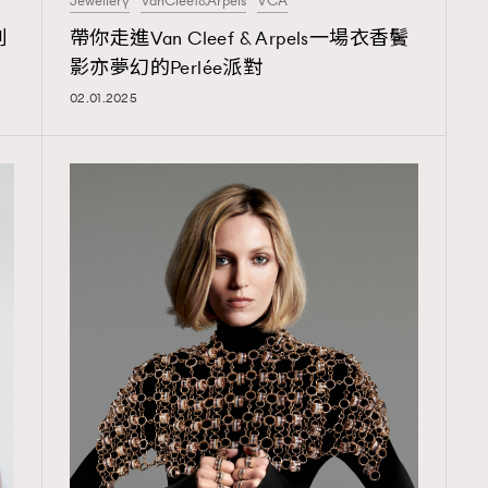
Jewellery
VanCleef&Arpels
VCA
TRENDING
刻
帶你走進Van Cleef & Arpels一場衣香鬢
ressLikeAParisienne
Empower
影亦夢幻的Perlée派對
02.01.2025
FigaroAesthetic