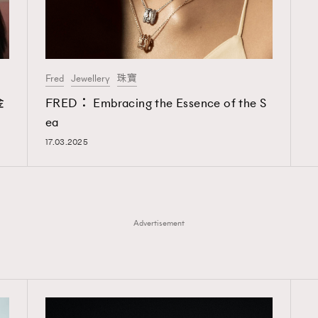
Fred
Jewellery
珠寶
金
FRED： Embracing the Essence of the S
ea
17.03.2025
Advertisement