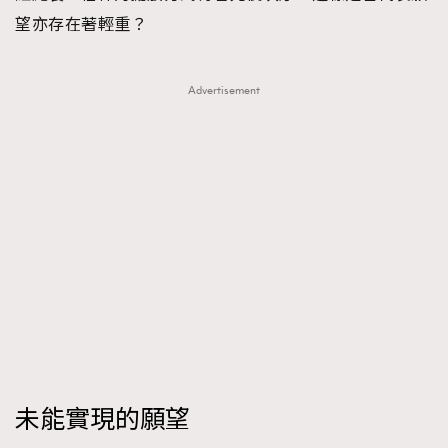
FigaroTalk
48
望亦存在著輕重？
FigaroWatch
83
Grooming&Fitness
38
Advertisement
HommesFashion
2
HommeStyle
132
NoBagNoLife
349
People
53
#FigaroIssue 專訪陳漢娜Hanna與Takuro｜模特
TheFrenchWay
145
情侶談愛情
VAxChowSangSang
4
WatchesWonder&Beyond
21
WatchesWonder&Beyond
1
向ChanelN°5致敬
1
大時代小事情
42
時尚熱話
537
未能實現的願望
時尚配飾
297