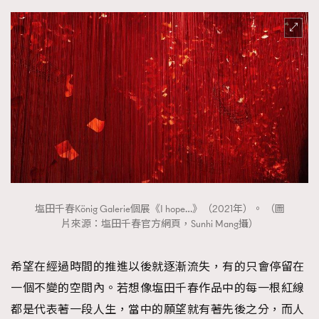
時裝心理學
2
當巨蟹座遇上處女座 Tyson Yoshi x 林家謙
煲劇日常
334
玩物壯志
1
本人已詳閱並同意遵守本文列明條款及細則。 請瀏覽
塩田千春König Galerie個展《I hope…》（2021年）。 （圖
(
nmg.com.hk/privacy
) 閱讀本公司的私隱政策聲明。
片來源：塩田千春官方網頁，Sunhi Mang攝）
本人願意接收新傳媒集團的最新消息及其他宣傳資訊，本人同意
新傳媒集團使用本人的個人資料於任何推廣用途。
希望在經過時間的推進以後就逐漸流失，有的只會停留在
一個不變的空間內。若想像塩田千春作品中的每一根紅線
都是代表著一段人生，當中的願望就有著先後之分，而人