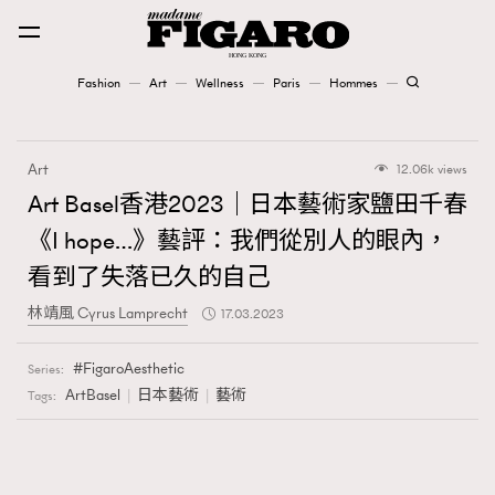
Fashion
Art
Wellness
Paris
Hommes
Fashion
Art
12.06k views
Art
Art Basel香港2023｜日本藝術家鹽田千春
《I hope…》藝評：我們從別人的眼內，
Wellness
看到了失落已久的自己
Karena Lam is On Our Cover
林靖風 Cyrus Lamprecht
17.03.2023
Paris
FigaroAesthetic
Series:
ArtBasel
日本藝術
藝術
Tags:
Hommes