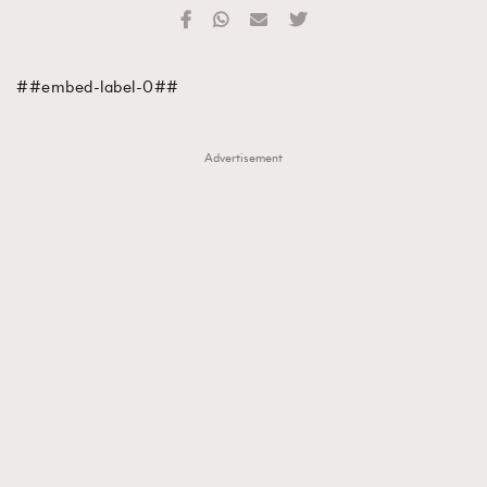
TRENDING
#FigaroExhibition 群星力撐MF X Leung Mo《See
AFrenchMind
3
##embed-label-0##
You In My Dream》展覽
DressLikeAParisienne
1
EmpowerF
103
Advertisement
FashionWeek
191
FigaroAesthetic
308
FigaroAstrology
416
FigaroBeauty
424
FigaroBeautyRitual
7
FigaroCeleb
547
#FigaroExhibition Wyman 揭曉 Figaro Exhibition
FigaroCinéma
281
第二站！
FigaroDigitalCover
17
FigaroExhibition
12
FigaroExpert
1