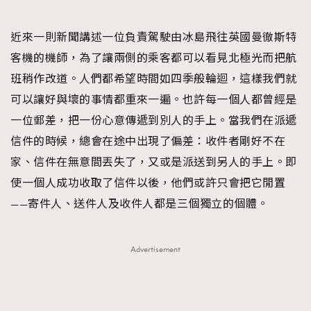
近來一則新聞講述一位負責駕駛由冰島飛往英國曼徹斯特
客機的機師，為了讓兩側的乘客都可以看見北極光而把航
班稍作改道。人們都希望時間如四季般輪迴，這樣我們就
可以讓好與壞的事情都重來一遍。也許每一個人都曾經是
一位郵差，把一份心意傳遞到別人的手上。當我們在派遞
信件的時候，總會在途中出現了偏差：收件者剛好不在
家、信件在無意間丟失了，又或是派送到另人的手上。即
使一個人成功收取了信件以後，他們或許只會把它閒置
——寄件人、送件人及收件人都是三個獨立的個體。
Advertisement