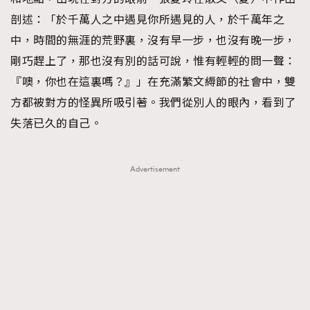
TRENDING
剖述：「於千萬人之中遇見你所遇見的人，於千萬年之
AFrenchMind
DressLikeAParisienne
中，時間的無涯的荒野裏，沒有早一步，也沒有晚一步，
EmpowerF
FashionWeek
FigaroAesthetic
剛巧趕上了，那也沒有別的話可說，惟有輕輕的問一聲：
『噢，你也在這裏嗎？』」在充滿繁文縟節的社會中，雙
方都被對方的怪異所吸引著。我們從別人的眼內，看到了
失落已久的自己。
Advertisement