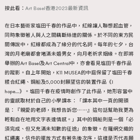
FigaroFrancais
41
按此看：
Art Basel香港2023最新資訊
FigaroGadget
1
FigaroHealth
在日本藝術家塩田千春的作品中，紅線讓人聯想起血管，
647
同時象徵著人與人之間藕斷絲連的關係。於不同的東方民
FigaroHub
128
間傳說中，紅線都成為了緣分的代名詞。每年的七夕，台
FigaroIcon
68
法國五月French May專訪四位香港文藝代表
灣的月老廟都會堵滿未婚男女，向月老祈求姻緣。在即將
FigaroInsight
156
舉辦的Art Basel及Art Central中，亦會看見塩田千春作品
FigaroIssue
271
的蹤影。自上年開始，K11 MUSEA的中庭保留了塩田千春
FigaroJewellery
87
糅合紅繩、鋼船及5,000封願望信的裝置作品《I
FigaroLifestyle
230
hope…》。塩田千春在疫情時創作了此作品，她形容當中
FigaroLove
89
的靈感取材於自己的小學課本：「課本其中一頁的開頭
FigaroMasterclass
20
是：『親愛的老師，我想告訴您⋯⋯』這句話幫助我更為
FigaroMusic
90
輕鬆自在地用文字表達情感。」其中的鋼船則是一個「必
FigaroStyle
89
#FigaroIssue 容祖兒封面專訪｜追逐歌手夢
須完成、但又充滿未知數的征途」的象徵。在羅網交織的
FigaroSubculture
14
紅繩裏，信件的擺放方式有著先後次序，這樣是否代表願