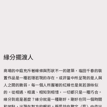
緣分擺渡人
商場的中庭充斥著線條與形狀不一的建築，塩田千春的裝
置作品是一種若隱若現的存在。或許當中所呈現的是人與
人之間的脆弱，每一個人所握著的紅線也是氣若游絲似
的。從相遇、相識、相知到相惜，一切都只是一種巧合。
緣分到底是甚麼？緣分就是一種剛好。剛好在同一個時間
和地點，出現在對方的眼前。張愛玲在散文〈愛〉中作出