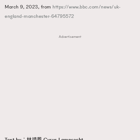
March 9, 2023, from
https://www.bbc.com/news/uk-
england-manchester-64795572
Advertisement
Text by：林靖風 Cyrus Lamprecht