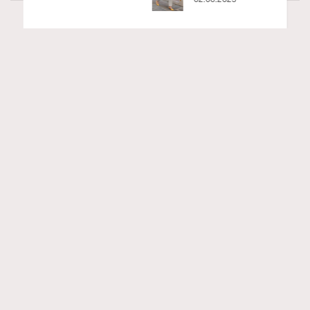
Art
60 views
莫扎特16歲歌劇神作！非凡美樂帶來《獨裁君
RECOMMENDED
主斯拉》香港首演重現古羅馬政治風暴
Ankie Pang
2 hours ago
FigaroAesthetic
Series:
文化
表演藝術
Tags:
說起莫扎特的歌劇，大家最熟悉的大概是《魔笛》。這部