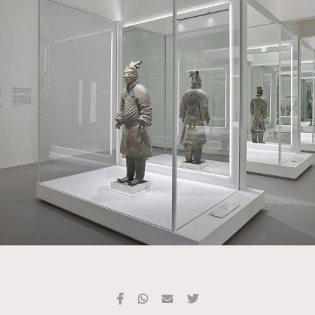
TRENDING
#FigaroExhibition 群星力撐MF X Leung Mo《See
AFrenchMind
3
You In My Dream》展覽
DressLikeAParisienne
1
EmpowerF
103
FashionWeek
191
FigaroAesthetic
308
FigaroAstrology
415
FigaroBeauty
424
FigaroBeautyRitual
7
FigaroCeleb
547
#FigaroExhibition Wyman 揭曉 Figaro Exhibition
FigaroCinéma
281
第二站！
FigaroDigitalCover
17
FigaroExhibition
12
FigaroExpert
1