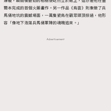
爆破，瞬間後蒼勁的柏樹便屹然立於紙上，這亦是他在墨
爾本完成的首個火藥畫作。另一作品《鳥雲》則象徵了兵
馬俑地坑的震撼場面，一萬隻瓷鳥在觀眾頭頂掠過，他形
容「像地下浩蕩兵馬俑軍陣的魂魄追來。」
Advertisement