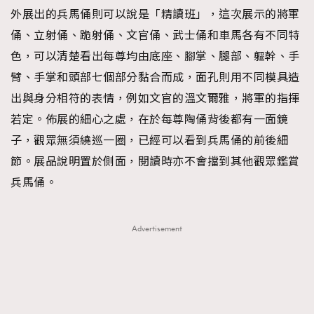
外展出的兵馬俑則可以說是「精讀班」，這次展示的將軍
About us
Collaboration Opportunity
Disclaimer
Privacy
俑、立射俑、跪射俑、文官俑、武士俑和車馬各有不同特
New Media Group
|
Madame Figaro editions:
France
|
Greece
色，可以清楚看出每尊均由底座、腳掌、腿部、軀幹、手
|
Japan
|
Portugal
|
Spain
臂、手掌和頭部七個部分黏合而成，面孔則用不同模具造
出與身分相符的表情，例如文官的溫文爾雅，將軍的指揮
若定。佈展的細心之處，在於每尊陶俑背後都有一面鏡
子，觀眾無須繞巡一圈，已經可以看到兵馬俑的前後細
節。展品說明置於側面，閱讀時亦不會擋到其他觀眾鑑賞
兵馬俑。
Advertisement