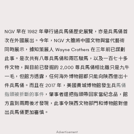
FigaroTalk
48
FigaroWatch
83
Grooming&Fitness
38
HommesFashion
2
NGV 早在 1982 年舉行過兵馬俑歷史展覽，亦是兵馬俑首
HommeStyle
132
次在外國展出。今年，NGV 大膽將中國文物與當代藝術
NoBagNoLife
349
同時展示，據知策展人 Wayne Crothers 在三年前已謀劃
People
53
此事。是次共有八尊兵馬俑和兩匹駿馬，以及一百七十多
#FigaroIssue 專訪陳漢娜Hanna與Takuro｜模特
TheFrenchWay
145
件文物，與目前已發掘的 2,000 尊兵馬俑相比雖只是九牛
情侶談愛情
VAxChowSangSang
4
一毛，但館方透露，任何海外博物館都只能向陝西借出十
WatchesWonder&Beyond
件兵馬俑。而且在 2017 年，美國費城博物館發生兵
21
馬俑
指頭被折斷的事件
WatchesWonder&Beyond
，肇事者還把指頭帶回家當紀念品，館
1
方直到兩周後才發現，此事令陝西文物部門和博物館對借
向ChanelN°5致敬
1
出兵馬俑更加審慎。
大時代小事情
42
時尚熱話
537
時尚配飾
297
Advertisement