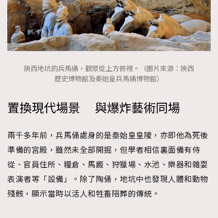
陝西地坑的兵馬俑，觀眾從上方俯視。（圖片來源：陝西
歷史博物館及秦始皇兵馬俑博物館）
置換現代場景 與爆炸藝術同場
兩千多年前，兵馬俑處身的是秦始皇皇陵，亦即他為死後
準備的宮殿，雖然未全部開掘，但學者相信裏面備有侍
從、官員住所、糧倉、馬廄、狩獵場、水池、樂器和雜耍
表演者等「設備」。除了陶俑，地坑中也發現人體和動物
殘骸，顯示當時以活人和牲畜陪葬的傳統。