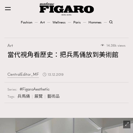
Fashion
Art
Wellness
Paris
Hommes
Fashion
Art
14.36k views
Art
當代視角看歷史：把兵馬俑放到美術館
Wellness
CentralEditor_MF
13.12.2019
Karena Lam is On Our Cover
FigaroAesthetic
Series:
Paris
兵馬俑
展覽
藝術品
Tags:
Hommes