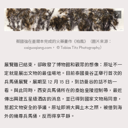
蔡國強在墨爾本完成的火藥畫作《柏風》（圖片來源：
caiguoqiang.com， © Tobias Titz Photography）
展覽雖已結束，卻啟發了博物館和觀眾的想像：原址不一
定就是展出文物的最佳場地。目前泰國曼谷正舉行首次的
兵馬俑展覽，展期至 12 月 15 日，到訪曼谷的話不妨一
看。與此同時，西安兵馬俑所在的秦始皇陵控制帶，最近
傳出興建五星級酒店的消息，並已得到國家文物局同意，
惹起文物安全的爭議。原址即將大興土木之際，被借到海
外的幾尊兵馬俑，反而得享平靜。