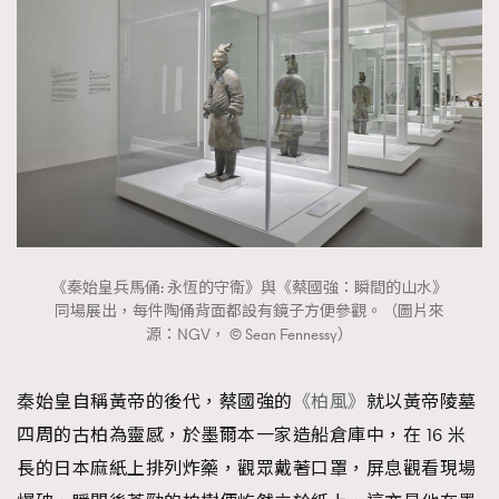
《秦始皇兵馬俑: 永恆的守衛》與《蔡國強：瞬間的山水》
同場展出，每件陶俑背面都設有鏡子方便參觀。（圖片來
源：NGV， © Sean Fennessy）
秦始皇自稱黃帝的後代，蔡國強的
《柏風》
就以黃帝陵墓
四周的古柏為靈感，於墨爾本一家造船倉庫中，在 16 米
長的日本麻紙上排列炸藥，觀眾戴著口罩，屏息觀看現場