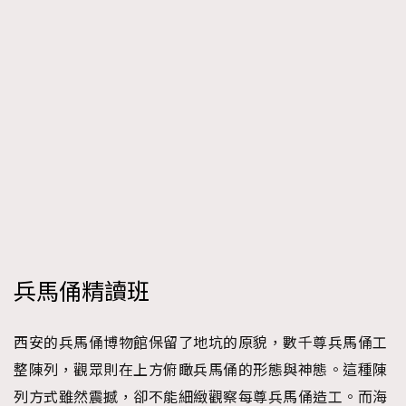
時裝心理學
2
當巨蟹座遇上處女座 Tyson Yoshi x 林家謙
煲劇日常
334
玩物壯志
1
本人已詳閱並同意遵守本文列明條款及細則。 請瀏覽
(
nmg.com.hk/privacy
) 閱讀本公司的私隱政策聲明。
兵馬俑精讀班
本人願意接收新傳媒集團的最新消息及其他宣傳資訊，本人同意
新傳媒集團使用本人的個人資料於任何推廣用途。
西安的兵馬俑博物館保留了地坑的原貌，數千尊兵馬俑工
整陳列，觀眾則在上方俯瞰兵馬俑的形態與神態。這種陳
列方式雖然震撼，卻不能細緻觀察每尊兵馬俑造工。而海