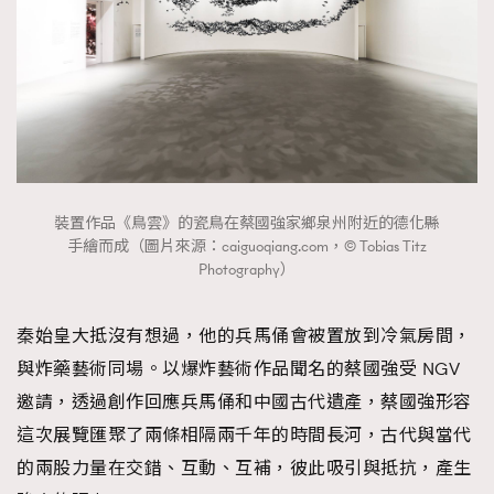
裝置作品《鳥雲》的瓷鳥在蔡國強家鄉泉州附近的德化縣
TRENDING
手繪而成（圖片來源：caiguoqiang.com，© Tobias Titz
Photography）
AFrenchMind
DressLikeAParisienne
EmpowerF
FashionWeek
FigaroAesthetic
秦始皇大抵沒有想過，他的兵馬俑會被置放到冷氣房間，
與炸藥藝術同場。以爆炸藝術作品聞名的蔡國強受 NGV
邀請，透過創作回應兵馬俑和中國古代遺產，蔡國強形容
這次展覽匯聚了兩條相隔兩千年的時間長河，古代與當代
的兩股力量在交錯、互動、互補，彼此吸引與抵抗，產生