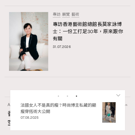
專訪
展覽
藝術
專訪香港藝術館總館長莫家詠博
士：一份工打足30年，原來跟你
有關
31.07.2026
Art
410 views
私藏的顯
別再用酒精消毒皮革！6個清潔手袋小技
巧，讓你更愛惜你的手袋
香港故宮文化博物館《城中一日──跨越時
02.06.2025
空的格物實驗》以當代視角重構紫禁城記憶
Ankie Pang
04.08.2026