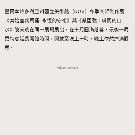
FigaroFrancais
41
墨爾本維多利亞州國立美術館（NGV）冬季大師傑作展
FigaroGadget
1
《秦始皇兵馬俑: 永恆的守衛》與《蔡國強：瞬間的山
FigaroHealth
647
水》破天荒在同一展場展出，在十月圓滿落幕，最後一周
FigaroHub
128
更特意延長開館時間，開放至晚上十時，晚上依然擠滿觀
FigaroIcon
68
眾。
法國五月French May專訪四位香港文藝代表
FigaroInsight
156
FigaroIssue
271
Advertisement
FigaroJewellery
87
FigaroLifestyle
230
FigaroLove
89
FigaroMasterclass
20
FigaroMusic
90
FigaroStyle
89
#FigaroIssue 容祖兒封面專訪｜追逐歌手夢
FigaroSubculture
14