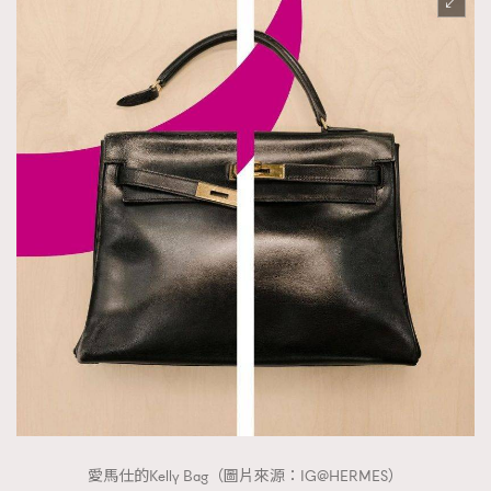
時裝心理學
2
當巨蟹座遇上處女座 Tyson Yoshi x 林家謙
煲劇日常
334
玩物壯志
1
本人已詳閱並同意遵守本文列明條款及細則。 請瀏覽
(
nmg.com.hk/privacy
) 閱讀本公司的私隱政策聲明。
本人願意接收新傳媒集團的最新消息及其他宣傳資訊，本人同意
新傳媒集團使用本人的個人資料於任何推廣用途。
愛馬仕的Kelly Bag（圖片來源：IG@HERMES）