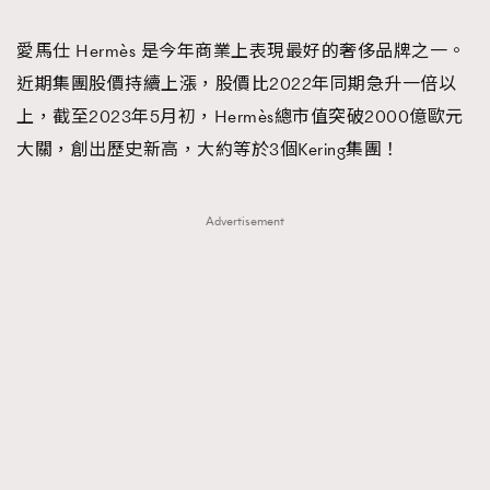
TRENDING
愛馬仕 Hermès 是今年商業上表現最好的奢侈品牌之一。
#FigaroExhibition 群星力撐MF X Leung Mo《See
AFrenchMind
3
近期集團股價持續上漲，股價比2022年同期急升一倍以
You In My Dream》展覽
DressLikeAParisienne
1
上，截至2023年5月初，Hermès總市值突破2000億歐元
EmpowerF
103
大關，創出歷史新高，大約等於3個Kering集團！
FashionWeek
191
FigaroAesthetic
308
Advertisement
FigaroAstrology
416
FigaroBeauty
424
FigaroBeautyRitual
7
FigaroCeleb
547
#FigaroExhibition Wyman 揭曉 Figaro Exhibition
FigaroCinéma
281
第二站！
FigaroDigitalCover
17
FigaroExhibition
12
FigaroExpert
1