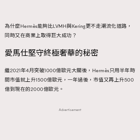
FigaroFrancais
41
FigaroGadget
1
FigaroHealth
647
為什麼Hermès能夠比LVMH與Kering更不走潮流化道路，
FigaroHub
同時又在商業上取得巨大成功？
128
FigaroIcon
68
法國五月French May專訪四位香港文藝代表
愛馬仕堅守終極奢華的秘密
FigaroInsight
156
FigaroIssue
271
繼2021年4月突破1000億歐元大關後，Hermès只用半年時
FigaroJewellery
87
間市值就上升1500億歐元，一年過後，市值又再上升500
FigaroLifestyle
230
億到現在的2000億歐元。
FigaroLove
89
FigaroMasterclass
20
Advertisement
FigaroMusic
90
FigaroStyle
89
#FigaroIssue 容祖兒封面專訪｜追逐歌手夢
FigaroSubculture
14