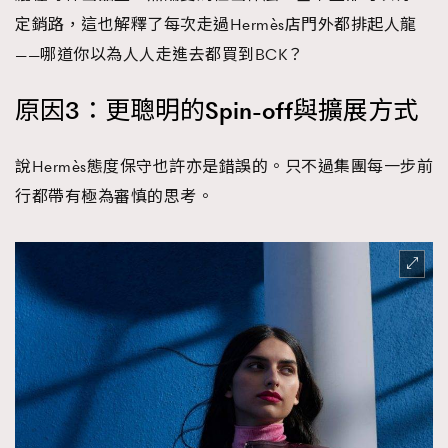
定銷路，這也解釋了每次走過Hermès店門外都排起人龍
AFrenchMind
DressLikeAParisienne
——哪道你以為人人走進去都買到BCK？
EmpowerF
FashionWeek
FigaroAesthetic
原因3：更聰明的Spin-off與擴展方式
說Hermès態度保守也許亦是錯誤的。只不過集團每一步前
行都帶有極為審慎的思考。