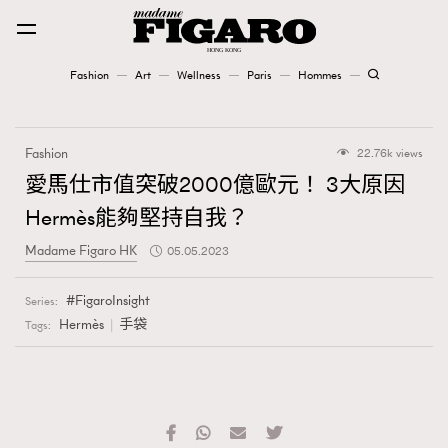
Fashion
Art
Wellness
Paris
Hommes
Fashion
Fashion
22.76k views
Art
愛馬仕市值突破2000億歐元！ 3大原因
Hermès能夠堅持自我？
Wellness
Madame Figaro HK
05.05.2023
Karena Lam is On Our Cover
FigaroInsight
Series:
Paris
Hermès
手袋
Tags:
Hommes