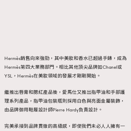
Hermès銷售向來強勁，其中美妝和香水已超過手錶，成為
Hermès第四大業務部門。相比其他頂尖品牌如Chanel或
YSL，Hermès在美妝領域的發展才剛剛開始。
繼推出唇膏和腮紅產品後，愛馬仕又推出指甲油和手部護
理系列產品，指甲油包裝瓶則採用白色與亮面金屬裝飾，
由品牌御用鞋履設計師Pierre Hardy負責設計。
完美承接到品牌貫徹的高級感，即使我們未必人人擁有一