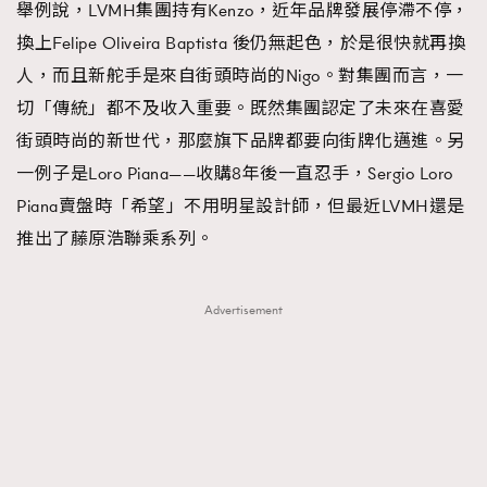
舉例說，LVMH集團持有Kenzo，近年品牌發展停滯不停，
換上Felipe Oliveira Baptista 後仍無起色，於是很快就再換
人，而且新舵手是來自街頭時尚的Nigo。對集團而言，一
切「傳統」都不及收入重要。既然集團認定了未來在喜愛
街頭時尚的新世代，那麼旗下品牌都要向街牌化邁進。另
一例子是Loro Piana——收購8年後一直忍手，Sergio Loro
Piana賣盤時「希望」不用明星設計師，但最近LVMH還是
推出了藤原浩聯乘系列。
Advertisement