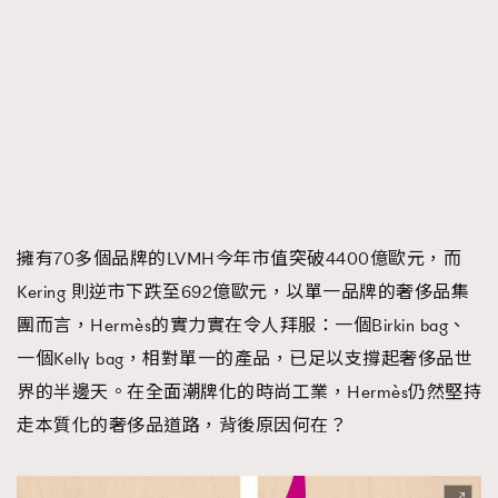
FigaroTalk
48
FigaroWatch
83
Grooming&Fitness
38
HommesFashion
2
HommeStyle
132
NoBagNoLife
349
People
53
#FigaroIssue 專訪陳漢娜Hanna與Takuro｜模特
TheFrenchWay
145
擁有70多個品牌的LVMH今年市值突破4400億歐元，而
情侶談愛情
VAxChowSangSang
4
Kering 則逆市下跌至692億歐元，以單一品牌的奢侈品集
WatchesWonder&Beyond
21
團而言，Hermès的實力實在令人拜服：一個Birkin bag、
WatchesWonder&Beyond
1
一個Kelly bag，相對單一的產品，已足以支撐起奢侈品世
向ChanelN°5致敬
1
界的半邊天。在全面潮牌化的時尚工業，Hermès仍然堅持
大時代小事情
42
走本質化的奢侈品道路，背後原因何在？
時尚熱話
537
時尚配飾
297