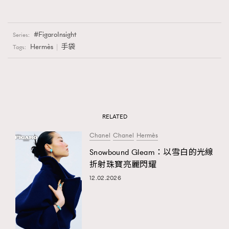
FigaroInsight
Series:
Hermès
手袋
Tags:
RELATED
Chanel
Chanel
Hermès
Snowbound Gleam：以雪白的光線
折射珠寶亮麗閃耀
12.02.2026