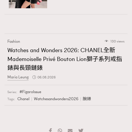
Fashion
130 views
Watches and Wonders 2026: CHANEL全新
Mademoiselle Privé Bouton Lion獅子系列戒指
錶與長頸鏈錶
Maria Leung
06.08.2026
FigaroIssue
Series:
Chanel
Watchesandwonders2026
腕錶
Tags: