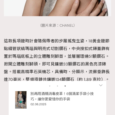
（圖片來源：CHANEL）
這款長項鏈時計會隨佩帶者的步履搖曳生姿，18黃金鏈節
點綴管狀縞瑪瑙與明亮式切割鑽石，中央按扣式錶蓋飾有
置於瑪瑙底板上的立體雕刻獅首，並層層環繞51顆鑽石。
掀開立體雕刻獅頭，即可見鑲嵌33顆鑽石的黑色亮漆錶
盤。搭載高精準石英機芯，具備時、分顯示，流蘇垂飾長
達70毫米，整條項鏈共鑲嵌134顆鑽石（約 1.89 克拉）。
Advertisement
RECOMMENDED