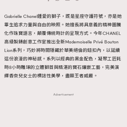
Gabrielle Chanel鍾愛的獅子，既是星座守護符號，亦是她
畢生追求力量與自由的映照。她擅長將具意義的精神圖騰
化作珠寶語言，顛覆傳統時計的呈現方式。今年CHANEL
高級製錶創意工作室推出全新Mademoiselle Privé Bouton
Lion系列，巧妙將時間隱藏於華美絕倫的鈕扣內，以延續
這份浪漫的神秘感。系列以經典的黑金配色，凝聚工匠耗
時8小時雕琢的立體獅首與精湛的寶石鑲嵌工藝，完美演
繹香奈兒女士的標誌性美學，盡顯王者威嚴。
Advertisement