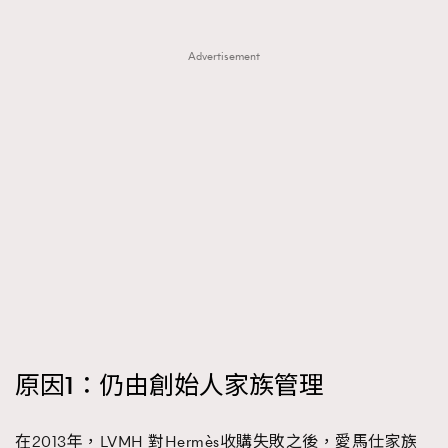
About us
Collaboration Opportunity
Disclaimer
Privacy
Advertisement
New Media Group
|
Madame Figaro editions:
France
|
Greece
|
Japan
|
Portugal
|
Spain
原因1：仍由創始人家族管理
在2013年，LVMH 對Hermès收購失敗之後，愛馬仕家族