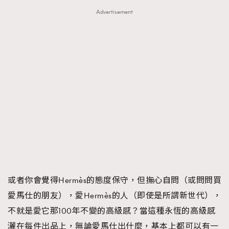
Advertisement
或者你會覺得Hermès的態度保守，但撫心自問（或問問買
愛馬仕的朋友），愛Hermès的人（即使是所謂新世代），
不就是愛它那100年不變的高級感？當這種永恆的高級感
灑在每件出品上，無論愛馬仕出什麼，基本上都可以有一
TRENDING