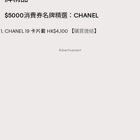
時裝心理學
2
當巨蟹座遇上處女座 Tyson Yoshi x 林家謙
$5000消費券名牌精選：CHANEL
煲劇日常
334
玩物壯志
1
CHANEL 19 卡片套 HK$4,100 【
購買連結
】
Advertisement
本人已詳閱並同意遵守本文列明條款及細則。 請瀏覽
(
nmg.com.hk/privacy
) 閱讀本公司的私隱政策聲明。
本人願意接收新傳媒集團的最新消息及其他宣傳資訊，本人同意
新傳媒集團使用本人的個人資料於任何推廣用途。