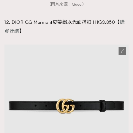
（圖片來源：Gucci）
12. DIOR GG Marmont皮帶綴以光面搭扣 HK$3,850【
購
買連結
】