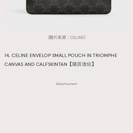
（圖片來源：CELINE）
14. CELINE ENVELOP SMALL POUCH IN TRIOMPHE
CANVAS AND CALFSKINTAN【
購買連結
】
Advertisement