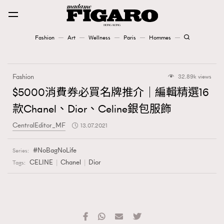
Fashion
Art
Wellness
Paris
Hommes
Fashion
Fashion
32.89k views
Art
$5000消費券必買名牌推介｜編輯精選16
款Chanel、Dior、Celine銀包服飾
Wellness
CentralEditor_MF
13.07.2021
Karena Lam is On Our Cover
NoBagNoLife
Series:
Paris
CELINE
Chanel
Dior
Tags:
Hommes