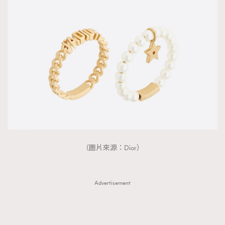
AFrenchMind
DressLikeAParisienne
EmpowerF
FashionWeek
FigaroAesthetic
（圖片來源：Dior）
Advertisement