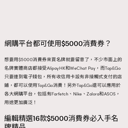
FigaroTalk
48
FigaroWatch
83
Grooming&Fitness
38
HommesFashion
2
HommeStyle
132
網購平台都可使用$5000消費券？
NoBagNoLife
349
People
53
想要用$5000消費券來買名牌就要留意了，不少市面上的
#FigaroIssue 專訪陳漢娜Hanna與Takuro｜模特
TheFrenchWay
145
情侶談愛情
名牌實體商店都接受AlipayHK和WeChat Pay，而Tap&Go
VAxChowSangSang
4
只要連到電子錢包，所有收信用卡設有非接觸式支付的店
WatchesWonder&Beyond
21
鋪，都可以使用Tap&Go消費！另外Tap&Go還可以應用於
WatchesWonder&Beyond
1
各大網購平台，包括有Farfetch、Nike、Zalora和ASOS，
向ChanelN°5致敬
1
用途更加廣泛！
大時代小事情
42
編輯精選16款$5000消費券必入手名
時尚熱話
537
牌精品
時尚配飾
297