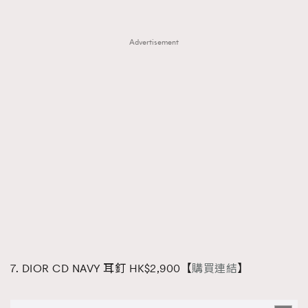
Advertisement
7. DIOR CD NAVY 耳釘 HK$2,900【
購買連結
】