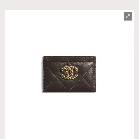
About us
Collaboration Opportunity
Disclaimer
Privacy
New Media Group
|
Madame Figaro editions:
France
|
Greece
|
Japan
|
Portugal
|
Spain