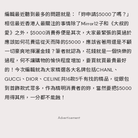
TRENDING
編輯最近聽到最多的問題就是：「妳申請$5000了嗎？」
#FigaroExhibition 群星力撐MF X Leung Mo《See
AFrenchMind
3
相信最近香港人最關注的事情除了Mirror12子和《大叔的
You In My Dream》展覽
DressLikeAParisienne
1
愛》之外，$5000消費券便是其次，大家最緊張的莫過於
EmpowerF
103
應該如何花費這從天而降的$5000，應該省著用還是不顧
FashionWeek
191
一切豪爽地揮灑金錢？筆者就認為，花錢就是一個快樂的
FigaroAesthetic
308
過程，何不讓購物的愉快程度增加，要買就買最貴最好
FigaroAstrology
416
的！今次編輯就為大家精選各大名牌包括CHANL、
FigaroBeauty
424
GUCCi、DIOR、CELINE共16款5千有找的精品，從銀包
FigaroBeautyRitual
7
到首飾款式眾多，作為精明消費者的妳，當然要把$5000
FigaroCeleb
547
用得其所，一分都不能蝕！
#FigaroExhibition Wyman 揭曉 Figaro Exhibition
FigaroCinéma
281
第二站！
FigaroDigitalCover
17
Advertisement
FigaroExhibition
12
FigaroExpert
1