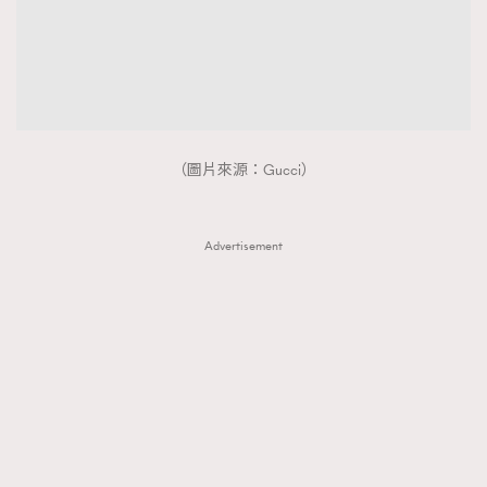
（圖片來源：Gucci）
Advertisement