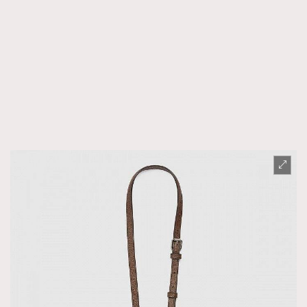
時裝心理學
2
當巨蟹座遇上處女座 Tyson Yoshi x 林家謙
煲劇日常
334
玩物壯志
1
本人已詳閱並同意遵守本文列明條款及細則。 請瀏覽
(
nmg.com.hk/privacy
) 閱讀本公司的私隱政策聲明。
本人願意接收新傳媒集團的最新消息及其他宣傳資訊，本人同意
新傳媒集團使用本人的個人資料於任何推廣用途。