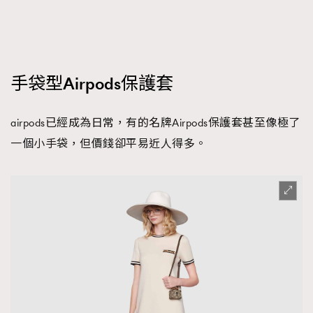
FigaroFrancais
41
FigaroGadget
1
FigaroHealth
647
FigaroHub
手袋型Airpods保護套
128
FigaroIcon
68
法國五月French May專訪四位香港文藝代表
FigaroInsight
airpods已經成為日常，有的名牌Airpods保護套甚至像極了
156
一個小手袋，但價錢卻平易近人得多。
FigaroIssue
271
FigaroJewellery
87
FigaroLifestyle
230
FigaroLove
89
FigaroMasterclass
20
FigaroMusic
90
FigaroStyle
89
#FigaroIssue 容祖兒封面專訪｜追逐歌手夢
FigaroSubculture
14