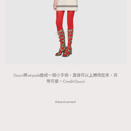
FigaroTalk
48
FigaroWatch
83
Grooming&Fitness
38
HommesFashion
2
HommeStyle
132
NoBagNoLife
349
People
53
#FigaroIssue 專訪陳漢娜Hanna與Takuro｜模特
TheFrenchWay
145
情侶談愛情
VAxChowSangSang
4
Gucci將airpods變成一個小手袋，直接可以上膊背起來，非
常可愛。Credit:Gucci
WatchesWonder&Beyond
21
WatchesWonder&Beyond
1
向ChanelN°5致敬
1
Advertisement
大時代小事情
42
時尚熱話
537
時尚配飾
297