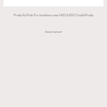
AFrenchMind
DressLikeAParisienne
EmpowerF
FashionWeek
FigaroAesthetic
Prada AirPods Pro necklace case HKD 6,650 Credit:Prada
Advertisement