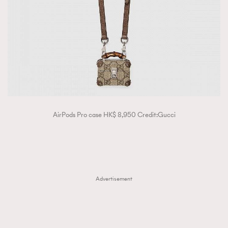
About us
Collaboration Opportunity
Disclaimer
Privacy
New Media Group
|
Madame Figaro editions:
France
|
Greece
|
Japan
|
Portugal
|
Spain
AirPods Pro case HK$ 8,950 Credit:Gucci
Advertisement