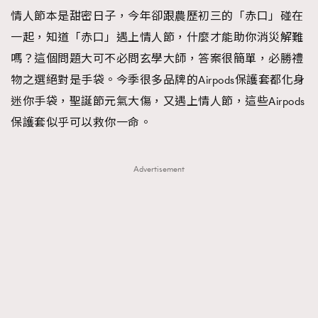
情人節本是甜密日子，今年卻跟農歷初三的「赤口」碰在
TRENDING
一起，知道「赤口」遇上情人節，什麼才能助你消災解難
#FigaroExhibition 群星力撐MF X Leung Mo《See
AFrenchMind
3
嗎？這個問題大可不必問玄學大師，答案很簡單，必勝禮
You In My Dream》展覽
DressLikeAParisienne
1
物之選絕對是手袋。今季很多品牌的Airpods保護套都化身
EmpowerF
103
迷你手袋，聖誕節元氣大傷，又遇上情人節，這些Airpods
FashionWeek
191
保護套似乎可以救你一命。
FigaroAesthetic
308
FigaroAstrology
416
Advertisement
FigaroBeauty
424
FigaroBeautyRitual
7
FigaroCeleb
547
#FigaroExhibition Wyman 揭曉 Figaro Exhibition
FigaroCinéma
281
第二站！
FigaroDigitalCover
17
FigaroExhibition
12
FigaroExpert
1