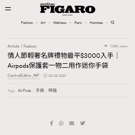
Fashion
Art
Wellness
Paris
Hommes
Fashion
Article
Fashion
7.96k views
Art
情人節輕奢名牌禮物最平$3000入手｜
Airpods保護套一物二用作迷你手袋
Wellness
CentralEditor_MF
02.02.2021
Karena Lam is On Our Cover
AirPods
手袋
時裝
Tags:
Paris
Hommes