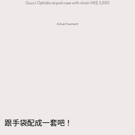
Gucci Ophidia airpod case with chain HK$ 3,550
Advertisement
跟手袋配成一套吧！