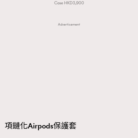
Case HKD3,900
Advertisement
項鏈化Airpods保護套