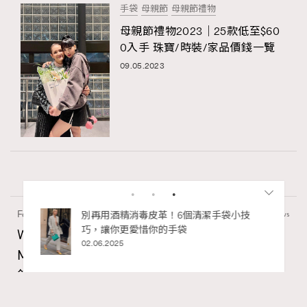
手袋
母親節
母親節禮物
母親節禮物2023｜25款低至$60
0入手 珠寶/時裝/家品價錢一覽
09.05.2023
Fashion
130 views
私藏的顯
別再用酒精消毒皮革！6個清潔手袋小技
巧，讓你更愛惜你的手袋
Watches and Wonders 2026: CHANEL全新
02.06.2025
Mademoiselle Privé Bouton Lion獅子系列戒指
錶與長頸鏈錶
Maria Leung
06.08.2026