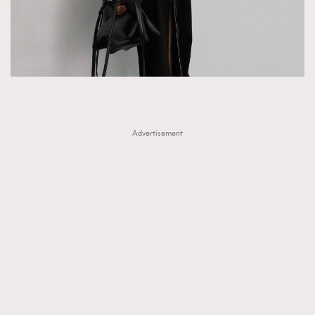
FigaroTalk
48
FigaroWatch
83
Grooming&Fitness
38
HommesFashion
2
HommeStyle
132
NoBagNoLife
349
Advertisement
People
53
#FigaroIssue 專訪陳漢娜Hanna與Takuro｜模特
TheFrenchWay
145
情侶談愛情
VAxChowSangSang
4
WatchesWonder&Beyond
21
WatchesWonder&Beyond
1
向ChanelN°5致敬
1
大時代小事情
42
時尚熱話
537
時尚配飾
297