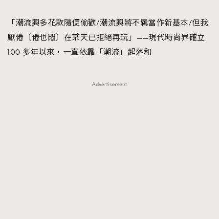
TRENDING
「潮流興多花款隨便偷歡/潮流興將不羈當作新基本/但我
#FigaroExhibition 群星力撐MF X Leung Mo《See
AFrenchMind
3
厭倦〔倦也悶〕在某天已拒絕再玩」——現代時尚界確立
You In My Dream》展覽
DressLikeAParisienne
1
100 多年以來，一直依靠「潮流」起落和
EmpowerF
103
FashionWeek
191
Advertisement
FigaroAesthetic
308
FigaroAstrology
416
FigaroBeauty
424
FigaroBeautyRitual
7
FigaroCeleb
547
#FigaroExhibition Wyman 揭曉 Figaro Exhibition
FigaroCinéma
281
第二站！
FigaroDigitalCover
17
FigaroExhibition
12
FigaroExpert
1