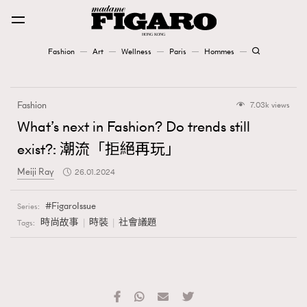
Fashion
Art
Wellness
Paris
Hommes
Fashion
Fashion
7.03k views
Art
What’s next in Fashion? Do trends still
exist?: 潮流「拒絕再玩」
Wellness
Meiji Ray
26.01.2024
Karena Lam is On Our Cover
FigaroIssue
Series:
Paris
時尚故事
時裝
社會議題
Tags:
Hommes