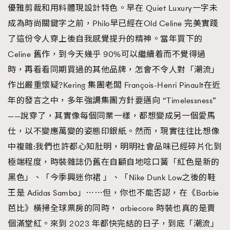
優雅剪裁和用料體現設計特色。早在 Quiet Luxury一字未
成為時尚關鍵字之前，Philo早已經在Old Celine 完美實踐
了這份令人穿上後自我感覺提升的精神。當年買下的
Celine 舊作，到今天幾乎 90%可以繼續着而不覺得過
時，再看看同期買過的其他品牌，怎會不令人對「潮流」
作出嚴重懷疑?Kering 集團老闆 François-Henri Pinault在近
年的發言之中，多年強調集團方針要邁向 “Timelessness”
——說穿了，其實像每個同業一樣，都想變成另一個愛馬
仕，以不變應萬變的姿態印銀紙。然而，現實往往比想像
中複雜:我們也許都心知肚明，明明社會品味已經碎片化到
極端程度，時裝雜誌仍舊在自顧自地唸口簧「紅色是新的
黑色」、「今季興迷你裙 」、「Nike Dunk Low之後的鞋
王是 Adidas Samba」⋯⋯但，你也不能否認，在《Barbie
芭比》橫掃全球票房的同時， arbiecore 時裝也真的是賣
個滿堂紅。來到 2023 年都快完結的日子，到底「潮流」