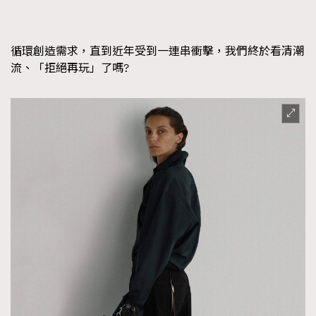
FigaroFrancais
41
FigaroGadget
1
循環創造需求，直到近年受到一連串衝擊，我們終於看清潮
FigaroHealth
647
流、「拒絕再玩」了嗎?
FigaroHub
128
FigaroIcon
68
法國五月French May專訪四位香港文藝代表
FigaroInsight
156
FigaroIssue
271
FigaroJewellery
87
FigaroLifestyle
230
FigaroLove
89
FigaroMasterclass
20
FigaroMusic
90
FigaroStyle
89
#FigaroIssue 容祖兒封面專訪｜追逐歌手夢
FigaroSubculture
14