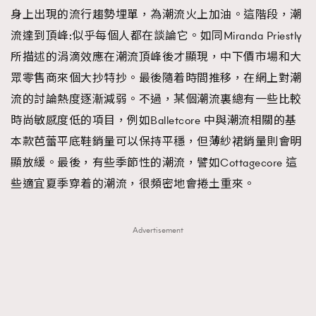
身上出現的流行趨勢埋單，為潮流火上加油。這階段，潮
流達到頂峰:似乎每個人都在談論它。如同Miranda Priestly
所描述的涓滴效應在潮流頂峰後才顯現，中下價市場和大
眾零售商來個大抄特抄。最後隨着時間推移，在網上對潮
流的討論熱度逐漸減弱。不過，某個潮流裏總有一些比較
時尚敏感度低的項目，例如Balletcore 中與潮流相關的基
本款芭蕾平底鞋銷量可以保持平穩，但薄紗裙銷量則會明
顯放緩。最後，有些季節性的潮流，譬如Cottagecore 這
些適宜夏季穿着的潮流，很頻密地會捲土重來。
Advertisement