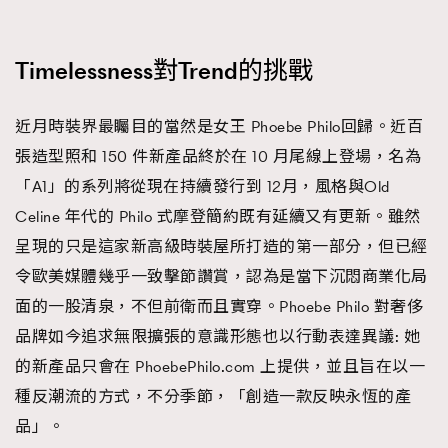
時裝心理學
2
當巨蟹座遇上處女座 Tyson Yoshi x 林家謙
煲劇日常
334
Timelessness對Trend的挑戰
玩物壯志
1
近月時裝界最矚目的當然是女王 Phoebe Philo回歸。近百
張造型照和 150 件新產品終於在 10 月尾線上登場，名為
「A1」的系列將從現在持續發行到 12月，風格與Old
Celine 年代的 Philo 式摩登簡約既有延續又有更新。雖然
呈現的只是這家新高級時裝屋所打造的第一部分，但已經
令歐美媒體幾乎一致擊節讚賞，認為是當下沉悶商業化局
本人已詳閱並同意遵守本文列明條款及細則。 請瀏覽
(
nmg.com.hk/privacy
) 閱讀本公司的私隱政策聲明。
面的一股清泉，不但前衛而且實穿。Phoebe Philo 對奢侈
本人願意接收新傳媒集團的最新消息及其他宣傳資訊，本人同意
品牌如今追求無限擴張的意識形態也以行動表達異議: 她
新傳媒集團使用本人的個人資料於任何推廣用途。
的新產品只會在 PhoebePhilo.com 上提供，並且旨在以一
種反潮流的方式，不分季節，「創造一款反映永恆的產
品」。