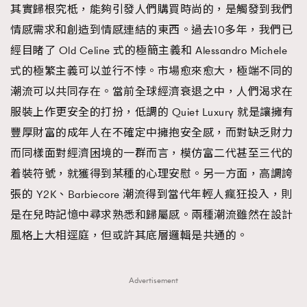
其實歸根究柢，能夠引發人們購買時尚的，是觸發到我們
情感需求和創造到情感連結的東西。過去10多年，我們已
經目睹了 Old Celine 式的極簡主義和 Alessandro Michele
式的極繁主義可以並行不悖。市場愈來愈大，極端不同的
潮流可以共同存在。當前全球經濟衰退之中，人們渴求在
服裝上作更安全的打扮，低調的 Quiet Luxury 就是讓擁有
豐厚財富的成年人在不確定中擁抱安全感，而對缺乏財力
而同樣面對經濟困境的一群而言，模仿富二代甚至三代的
着裝符號，就獲得到某種的心理安慰。另一方面，高調誇
張的 Y2K、Barbiecore 潮流得到當代年輕人瘋狂投入，則
是在兒時記憶中尋求熟悉和歸屬感。兩種潮流雖然在設計
風格上大相逕庭，但或許其底層邏輯是共通的。
Advertisement