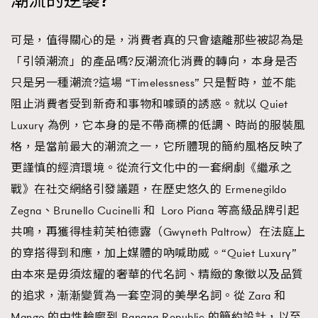
潮流的逆襲?
可是，值得關心的是，消費者真的只會遠離那些被認為是
「引領潮流」的產品嗎?反潮流化消費的轉向，本身是否
只是另一種潮流?這場 “Timelessness” 只是暫時，並不能
阻止消費者受到新奇和事物和噱頭的誘惑。就以 Quiet
Luxury 為例，它本身的是不帶商標的低調、時尚的服裝風
格，是當前最大的潮流之一，它所體現的簡約風格反映了
更謹慎的經濟環境。從流行文化中的一套網劇《繼承之
戰》在社交網絡引發議題，在歷史悠久的 Ermenegildo
Zegna、Brunello Cucinelli 和 Loro Piana 等高級品牌引起
共鳴，再獲得桂莉芙柏德露（Gwyneth Paltrow）在法庭上
的穿搭得到和應，加上媒體的吶喊助威。“Quiet Luxury”
由本來是毋須炫耀的奢華的代名詞、精緻的象徵以及品質
的追求，漸漸變質為一套空洞的美學名詞。從 Zara 和
Mango 的中性輪廓到 Banana Republic 的簡約設計，以至