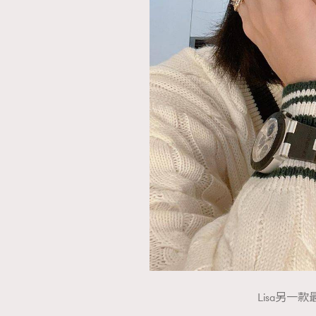
AFrenchMind
D
Lisa另一款