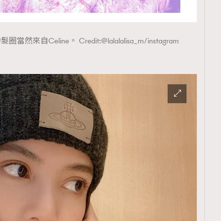
自Celine。 Credit:@lalalalisa_m/instagram