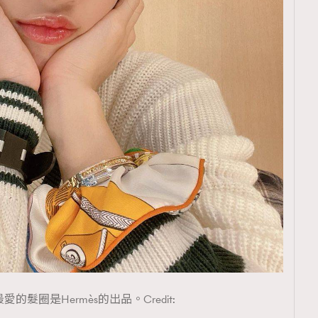
TRENDING
ressLikeAParisienne
Empower
FigaroAesthetic
最愛的髮圈是Hermès的出品。Credit: