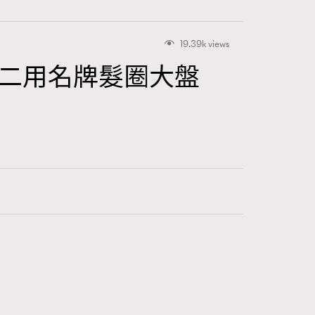
19.39k views
｜一物二用名牌髮圈大盤
416
FigaroAstrology
424
FigaroBeauty
7
FigaroBeautyRitual
547
FigaroCeleb
281
FigaroCinéma
17