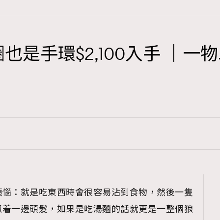
是髮圈也是手環$2,100入手 
TRENDING
3
AFrenchMind
1
DressLikeAParisienne
103
EmpowerF
191
FashionWeek
308
FigaroAesthetic
煩惱：就是吃東西時會很容易沾到食物，然後一隻
抓着一邊頭髮，如果是吃湯麵的話就更是一整個狼