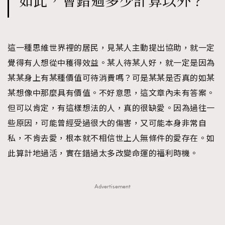
如此，會錯過多少計算以外？
About us
Collaboration Opportunity
Disclaimer
Privacy
New Media Group
|
Madame Figaro editions:
France
|
Greece
|
Japan
|
Portugal
|
Spain
這一種思維世界裡的居民，見某人主動提出協助，就一定
覺得有人想從中穫得效益。某人待某人好，就一定是因為
某某身上有某種價值可待消費嗎？可是某某是否真的如某
某想像中那麼具有價值。不好意思，這文章內未有答案。
但可以肯定，有這樣想法的人，真的很缺愛。因為過往一
些原因，可能曾經受過很大的傷害，又可能本身非常自
私，不肯去愛，根本就不相信世上人無條件的愛存在。如
此算計地過活，實在錯過太多改變命運的福利時機。
Advertisement