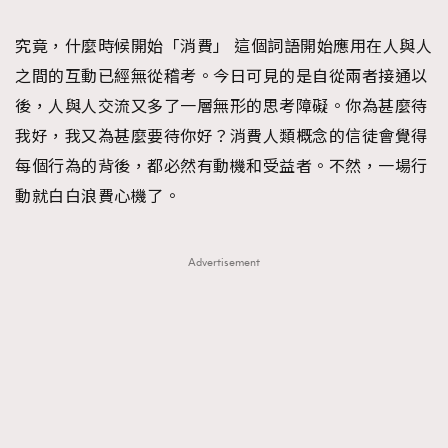
TRENDING
究竟，什麼時候開始「消費」 這個詞語開始應用在人與人
#FigaroExhibition 群星力撐MF X Leung Mo《See
AFrenchMind
3
之間的互動已經無從稽考。今日可見的是自從兩者接通以
You In My Dream》展覽
DressLikeAParisienne
1
後，人與人交流又多了一層無形的思考障礙。你為甚麼待
EmpowerF
103
我好，我又為甚麼要待你好？消費人類概念的信徒會覺得
FashionWeek
191
每個行為的背後，都必然有動機和受益者。不然，一場行
FigaroAesthetic
308
動就白白浪費心機了。
FigaroAstrology
416
FigaroBeauty
424
Advertisement
FigaroBeautyRitual
7
FigaroCeleb
547
#FigaroExhibition Wyman 揭曉 Figaro Exhibition
FigaroCinéma
281
第二站！
FigaroDigitalCover
17
FigaroExhibition
12
FigaroExpert
1