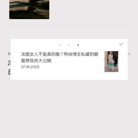
Wellness
70 views
私藏的顯
別再用酒精消毒皮革！6個清潔手袋小技
巧，讓你更愛惜你的手袋
2026年8月每周星座運程【8月9日至8月15
02.06.2025
日】
莎拉
07.08.2026
FigaroAstrology
Series:
十二星座
星座運程
星相命理
Tags:
RECOMMENDED