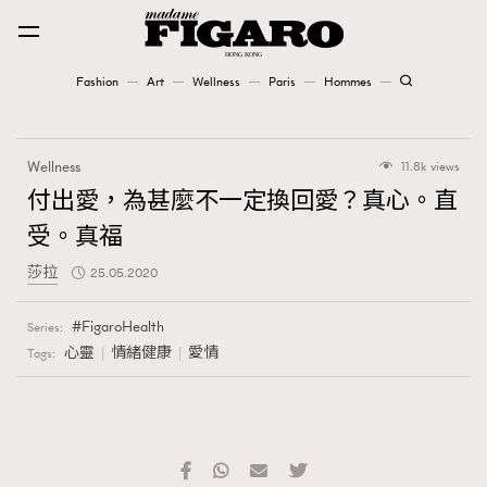
Fashion
Art
Wellness
Paris
Hommes
Fashion
Wellness
11.8k views
Art
付出愛，為甚麼不一定換回愛？真心。直
受。真福
Wellness
莎拉
25.05.2020
Karena Lam is On Our Cover
FigaroHealth
Series:
Paris
心靈
情緒健康
愛情
Tags:
Hommes