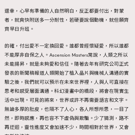
還幸，心早有準備的人自然明白，反正都要付出，對蒙
者，就爽快附送多一分耐性，若硬要說個動機，就但願齊
齊早日升班。
的確，付出愛不一定換回愛。誰都曾經懷疑愛，所以誰都
不能厚非自保之人。Ascension Masters常說，人類之所以
未能揚昇，就是未夠愛和信任。隨著去年有研究公司正式
發表的新聞稿報道人類開始了植入晶片與機械人溝通的實
驗之後，我們就可以預示在未來世界裡，人與人可直接在
思考和感受層面溝通。科幻漫畫中的橋段，將會在現實生
活中出現。可見的將來，世界或許不再需要語言和文字。
無論多厚的肚皮，也隔不了人心，各人所想所思，一目了
然，即時感應，再也容不下虛偽與欺騙。少了猜測，路不
再迂迴，靈性進度又會加速不少，時間相對於世界，又會