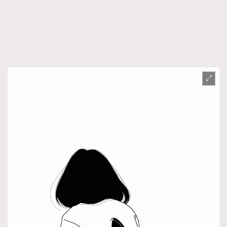
FigaroFrancais
41
FigaroGadget
1
FigaroHealth
647
FigaroHub
128
FigaroIcon
68
法國五月French May專訪四位香港文藝代表
FigaroInsight
156
FigaroIssue
271
FigaroJewellery
87
FigaroLifestyle
230
FigaroLove
89
FigaroMasterclass
20
FigaroMusic
90
FigaroStyle
89
#FigaroIssue 容祖兒封面專訪｜追逐歌手夢
FigaroSubculture
14