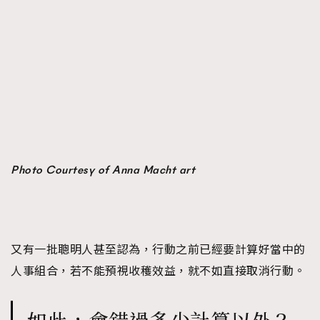
時裝心理學
2
當巨蟹座遇上處女座 Tyson Yoshi x 林家謙
煲劇日常
334
玩物壯志
1
Photo Courtesy of Anna Macht art
本人已詳閱並同意遵守本文列明條款及細則。 請瀏覽
(
nmg.com.hk/privacy
) 閱讀本公司的私隱政策聲明。
本人願意接收新傳媒集團的最新消息及其他宣傳資訊，本人同意
新傳媒集團使用本人的個人資料於任何推廣用途。
又有一批聰明人甚至認為，行動之前已經要計算好當中的
人事組合，若不能預視收穫效益，就不如直接取消行動。