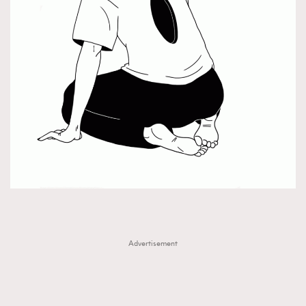
FigaroTalk
48
FigaroWatch
83
Grooming&Fitness
38
HommesFashion
2
HommeStyle
132
NoBagNoLife
349
People
53
#FigaroIssue 專訪陳漢娜Hanna與Takuro｜模特
TheFrenchWay
145
情侶談愛情
VAxChowSangSang
4
WatchesWonder&Beyond
21
WatchesWonder&Beyond
1
向ChanelN°5致敬
1
Advertisement
大時代小事情
42
時尚熱話
537
時尚配飾
297