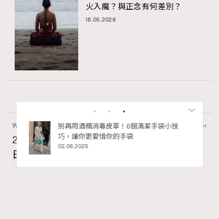
火入魔？與正念有何差別？
18.05.2026
Wellness
70 views
私藏的顯
別再用酒精消毒皮革！6個清潔手袋小技
巧，讓你更愛惜你的手袋
2026年8月每周星座運程【8月9日至8月15
02.06.2025
日】
莎拉
07.08.2026
FigaroAstrology
Series:
十二星座
星座運程
星相命理
Tags:
RECOMMENDED