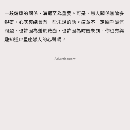
TRENDING
一段健康的關係，溝通至為重要。可是，戀人關係無論多
#FigaroExhibition 群星力撐MF X Leung Mo《See
AFrenchMind
3
親密，心底裏總會有一些未說的話。這並不一定關乎誠信
You In My Dream》展覽
DressLikeAParisienne
1
問題，也許因為羞於啟齒，也許因為時機未到。你也有興
EmpowerF
103
趣知道12星座戀人的心聲嗎？
FashionWeek
191
FigaroAesthetic
308
Advertisement
FigaroAstrology
416
FigaroBeauty
424
FigaroBeautyRitual
7
FigaroCeleb
547
#FigaroExhibition Wyman 揭曉 Figaro Exhibition
FigaroCinéma
281
第二站！
FigaroDigitalCover
17
FigaroExhibition
12
FigaroExpert
1