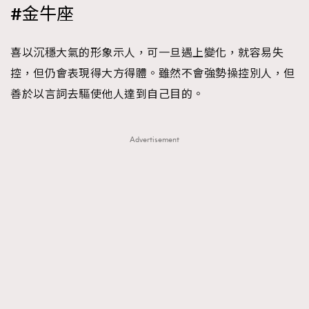
#金牛座
時裝心理學
2
當巨蟹座遇上處女座 Tyson Yoshi x 林家謙
煲劇日常
334
喜以沉穩大氣的形象示人，可一旦遇上變化，就容易失
玩物壯志
1
控，但仍會表現得大方得體。雖然不會強勢操控別人，但
善於以言詞去驅使他人達到自己目的。
Advertisement
本人已詳閱並同意遵守本文列明條款及細則。 請瀏覽
(
nmg.com.hk/privacy
) 閱讀本公司的私隱政策聲明。
本人願意接收新傳媒集團的最新消息及其他宣傳資訊，本人同意
新傳媒集團使用本人的個人資料於任何推廣用途。