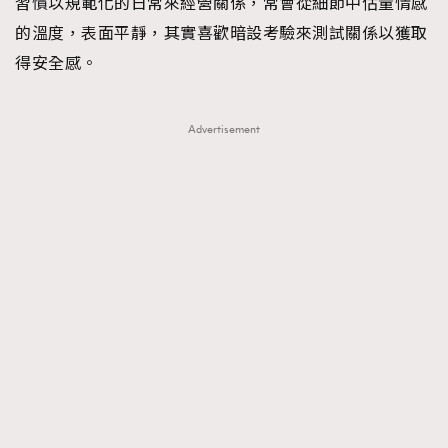
習慣以規範化的日常來經營關係，常會從細節中估量情感
EmpowerF
FashionWeek
FigaroAesthetic
的溫度，表面平靜，其實喜歡暗設考驗來測試關係以獲取
得安全感。
Advertisement