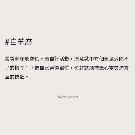
FigaroFrancais
41
FigaroGadget
1
FigaroHealth
647
FigaroHub
128
#白羊座
FigaroIcon
68
法國五月French May專訪四位香港文藝代表
FigaroInsight
156
腦袋寧願放空也不願自行活動，潛意識中有個永遠消除不
FigaroIssue
271
了的指令：「把自己弄得很忙，也許就能掩蓋心靈交流方
FigaroJewellery
87
面的技拙。」
FigaroLifestyle
230
FigaroLove
89
Advertisement
FigaroMasterclass
20
FigaroMusic
90
FigaroStyle
89
#FigaroIssue 容祖兒封面專訪｜追逐歌手夢
FigaroSubculture
14