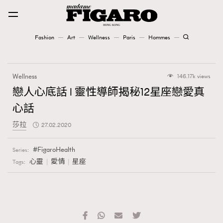
Fashion
Art
Wellness
Paris
Hommes
Fashion
Wellness
146.17k views
Art
戀人心底話 l 靈性導師揭秘12星座戀愛真
心話
Wellness
莎拉
27.02.2020
Karena Lam is On Our Cover
FigaroHealth
Series:
Paris
心靈
愛情
星座
Tags:
Hommes