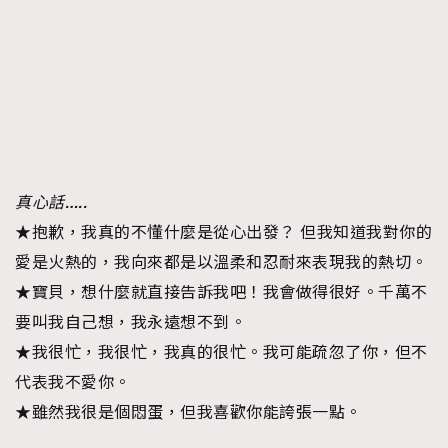
FigaroTalk
48
FigaroWatch
83
Grooming&Fitness
38
HommesFashion
2
HommeStyle
132
NoBagNoLife
349
People
53
真心話…..
#FigaroIssue 專訪陳漢娜Hanna與Takuro｜模特
TheFrenchWay
145
★抱歉，我真的不懂什麼是從心出發？ 但我知道我對你的
情侶談愛情
VAxChowSangSang
4
愛是火熱的，我向來都是以溫柔和忍耐來表現我的熱切。
WatchesWonder&Beyond
21
★寶貝，想什麼就直接告訴我吧！我會做得很好。千萬不
WatchesWonder&Beyond
1
要叫我自己想，我永遠想不到。
向ChanelN°5致敬
1
★我很忙，我很忙，我真的很忙。我可能疏忽了你，但不
大時代小事情
42
代表我不愛你。
時尚熱話
537
★雖然我很是個悶蛋，但我喜歡你能誇張一點。
時尚配飾
297