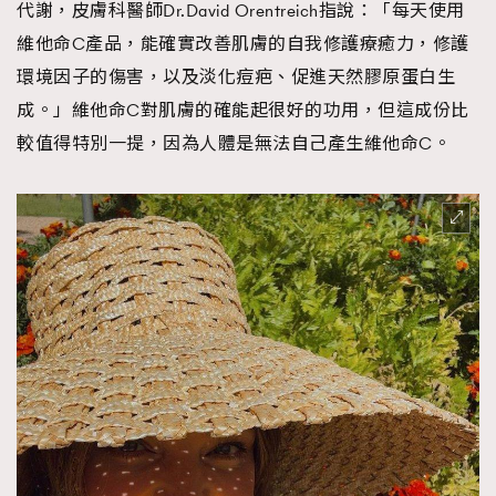
代謝，皮膚科醫師Dr.David Orentreich指說：「每天使用
About us
Collaboration Opportunity
Disclaimer
Privacy
維他命C產品，能確實改善肌膚的自我修護療癒力，修護
New Media Group
|
Madame Figaro editions:
France
|
Greece
環境因子的傷害，以及淡化痘疤、促進天然膠原蛋白生
|
Japan
|
Portugal
|
Spain
成。」維他命C對肌膚的確能起很好的功用，但這成份比
較值得特別一提，因為人體是無法自己產生維他命C。