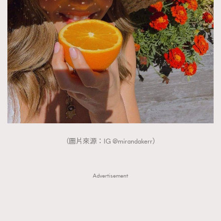
（圖片來源：IG @mirandakerr）
Advertisement