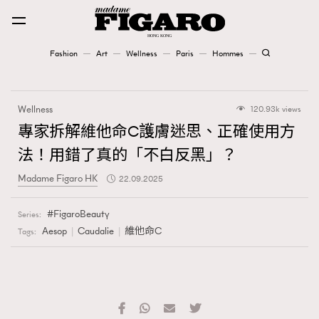
Fashion
Art
Wellness
Paris
Hommes
Fashion
Wellness
120.93k views
Art
專家拆解維他命C護膚迷思、正確使用方
法！用錯了真的「不白反黑」？
Wellness
Madame Figaro HK
22.09.2025
Karena Lam is On Our Cover
FigaroBeauty
Series:
Paris
Aesop
Caudalie
維他命C
Tags:
Hommes