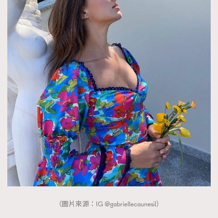
（圖片來源：IG @gabriellecaunesil）