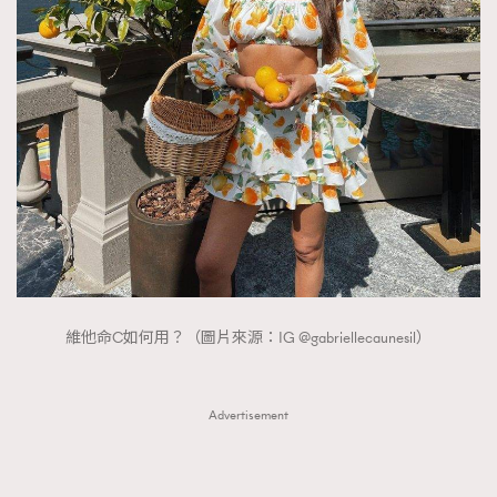
FigaroTalk
48
FigaroWatch
83
Grooming&Fitness
38
HommesFashion
2
HommeStyle
132
NoBagNoLife
349
People
53
#FigaroIssue 專訪陳漢娜Hanna與Takuro｜模特
TheFrenchWay
145
情侶談愛情
VAxChowSangSang
4
WatchesWonder&Beyond
21
維他命C如何用？（圖片來源：IG @gabriellecaunesil）
WatchesWonder&Beyond
1
向ChanelN°5致敬
1
Advertisement
大時代小事情
42
時尚熱話
537
時尚配飾
297