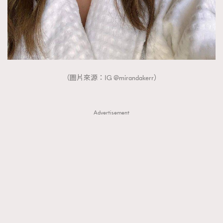
（圖片來源：IG @mirandakerr）
Advertisement