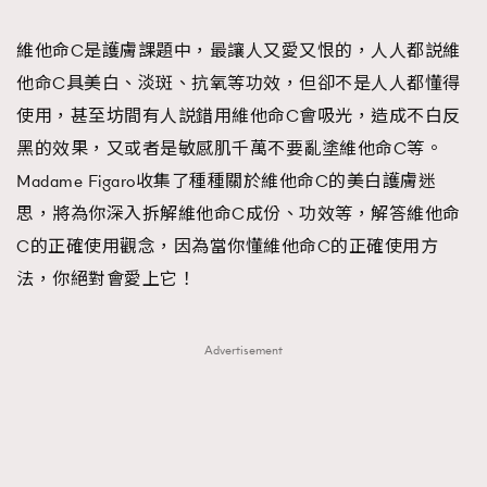
TRENDING
維他命C是護膚課題中，最讓人又愛又恨的，人人都説維
#FigaroExhibition 群星力撐MF X Leung Mo《See
AFrenchMind
3
他命C具美白、淡斑、抗氧等功效，但卻不是人人都懂得
You In My Dream》展覽
DressLikeAParisienne
1
使用，甚至坊間有人説錯用維他命C會吸光，造成不白反
EmpowerF
103
黑的效果，又或者是敏感肌千萬不要亂塗維他命C等。
FashionWeek
191
Madame Figaro收集了種種關於維他命C的美白護膚迷
FigaroAesthetic
308
思，將為你深入拆解維他命C成份、功效等，解答維他命
FigaroAstrology
416
C的正確使用觀念，因為當你懂維他命C的正確使用方
FigaroBeauty
424
法，你絕對會愛上它！
FigaroBeautyRitual
7
FigaroCeleb
547
Advertisement
#FigaroExhibition Wyman 揭曉 Figaro Exhibition
FigaroCinéma
281
第二站！
FigaroDigitalCover
17
FigaroExhibition
12
FigaroExpert
1