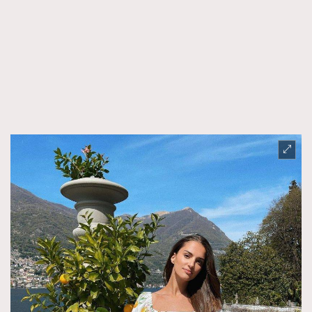
FigaroFrancais
41
FigaroGadget
1
FigaroHealth
647
FigaroHub
128
FigaroIcon
68
法國五月French May專訪四位香港文藝代表
FigaroInsight
156
FigaroIssue
271
FigaroJewellery
87
FigaroLifestyle
230
FigaroLove
89
FigaroMasterclass
20
FigaroMusic
90
FigaroStyle
89
#FigaroIssue 容祖兒封面專訪｜追逐歌手夢
FigaroSubculture
14