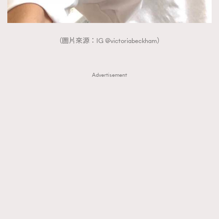
（圖片來源：IG @victoriabeckham）
Advertisement