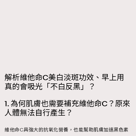
時裝心理學
2
當巨蟹座遇上處女座 Tyson Yoshi x 林家謙
煲劇日常
334
玩物壯志
1
解析維他命C美白淡斑功效、早上用
本人已詳閱並同意遵守本文列明條款及細則。 請瀏覽
真的會吸光「不白反黑」？
(
nmg.com.hk/privacy
) 閱讀本公司的私隱政策聲明。
本人願意接收新傳媒集團的最新消息及其他宣傳資訊，本人同意
1. 為何肌膚也需要補充維他命C？原來
新傳媒集團使用本人的個人資料於任何推廣用途。
人體無法自行產生？
維他命C具強大的抗氧化營養，也能幫助肌膚加速黑色素