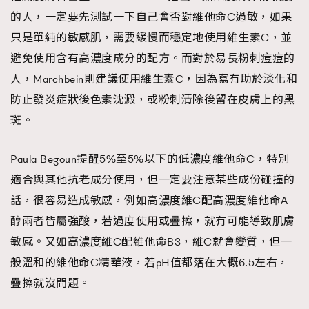
的人，一定要先測試一下自己會否對維他命C過敏，如果
只是單純的敏感肌，需要緩慢而穩定地使用維生素C，並
避免使用含有高濃度成分的配方。而對於易長粉刺痘痘的
人，Marchbein則建議使用維生素C，因為寫有助於淡化和
防止發炎症狀後色素沈澱，或粉刺清除後留在皮膚上的黑
斑。
Paula Begoun提醒5%至5%以下的低濃度維他命C，特別
適合與其他抗老成分使用，但一定要注意某些成份碰撞的
話，很容易造成敏感，例如高濃度維C配高濃度維他命A
醇兩者皆屬強酸，若過度使用或疊擦，就有可能導致肌膚
敏感。又如高濃度維C配維他命B3，維C就會變質，但一
般溫和的維他命C精華液，若pH值都落在大概6.5左右，
疊擦就沒問題。