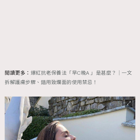
閲讀更多：
爆紅抗老保養法「早C晚A 」是甚麼？｜一文
拆解護膚步驟、錯用致爛面的使用禁忌！