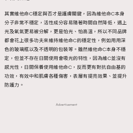
AFrenchMind
DressLikeAParisienne
其實維他命C穩定與否才是護膚關鍵，因為維他命C本身
EmpowerF
FashionWeek
FigaroAesthetic
分子非常不穩定，活性成分容易隨著時間自然降低，遇上
光及氧氣更易被分解，更是怕光、怕高溫，所以不同品牌
都會花上很多功夫來維持維他命C的穩定性，例如用用深
色的玻璃瓶以及不透明的包裝等。雖然維他命C本身不穩
定，但並不存在日間使用會吸光的特性，因為維C並沒有
感光性，日間保養使用維他命C，反而更有對抗自由基的
功效，有效中和肌膚各種傷害，表層有提亮效果、並提升
防護力。
Advertisement