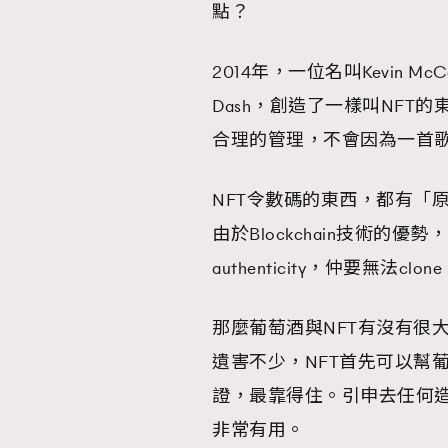
點？
2014年，一位名叫Kevin McC
Dash，創造了一樣叫NF
本人已詳閱並同意遵守本文列明條款及細則。 請瀏
公司的私隱政策聲明。
合理的管理，不會因為一首
本人願意接收新傳媒集團的最新消息及其他宣傳
本人的個人資料於任何推廣用途。
NFT令數碼的東西，都有「
由於Blockchain技術的優勢，NFT
authenticity，仲要無法
那麼葡萄酒與NFT有沒有很
遺害不少，NFT首先可以幫
證，最靠得住。引申去任何
非常有用。