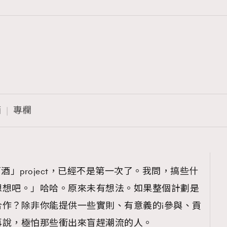
TRENDING
3
AFrenchMind
酒
專欄
1
DressLikeAParisienne
103
EmpowerF
191
酒」project，已經不是第一次了。我問，搞些什
FashionWeek
想想吧。」哈哈。原來未有想法。如果整個計劃是
308
FigaroAesthetic
作？除非你能提供一些實則、有意義的i參與、貢
再說，極怕那些衝出來盲趕潮流的人。