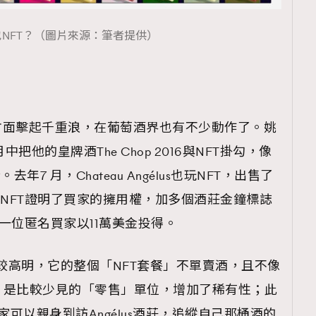
NFT？（圖片來源：筆者提供）
l art方面擊起千重浪，在葡萄酒界也有不少動作了。姚
4月中把他的皇牌酒The Chop 2016與NFT掛勾，像
7 月，Chateau Angélus也玩NFT，出售了
，並以NFT證明了買家的擁用權，加多個酒莊金鐘標誌
k，最終被一位匿名買家以11萬美金投得。
法比較高明，它的整個「NFT套餐」不單賣酒，且不像
，是比較少見的「零售」單位，增加了稀有性；此
家可以親身到訪Angélus酒莊，追縱自己那桶酒的