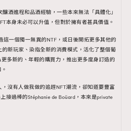
T了一次釀酒進程和品酒經驗，一些本來無法「具體化」
FT本身未必可以升值，但對於擁有者甚具價值。
是透過這一個獨一無異的NTF，或日後開拓更多其他的
場上的新玩家、染指全新的消費模式，活化了整個葡
為更多新的、年輕的購買力，推出更多度身訂造的
知。
觸覺過人，沒有人做我做的追趕NFT潮流，卻知道要豐富
的Stéphanie de Boüard，本來是private