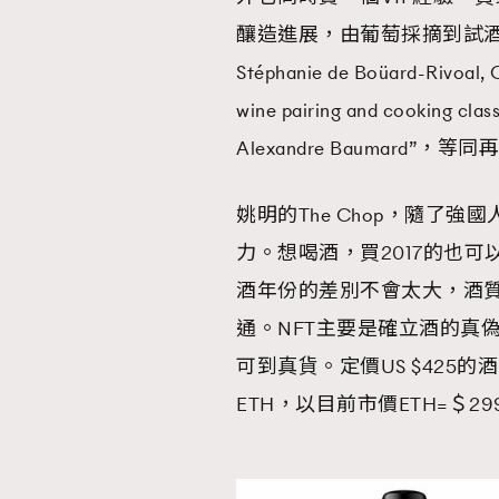
釀造進展，由葡萄採摘到試酒都包括在內
Stéphanie de Boüard-Rivoal,
wine pairing and cooking clas
Alexandre Baumard
姚明的The Chop，隨了
力。想喝酒，買2017的也可以
酒年份的差別不會太大，酒
通。NFT主要是確立酒的真偽
可到真貨。定價US $425的酒，在N
ETH，以目前市價ETH=＄299