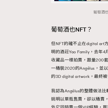
葡萄酒也
葡萄酒也NFT？
但NFT的確不止在digita
明的酒莊Yao Family，去年
收藏品一樣拍賣，跟量200套。去年
一桶裝2020的Angélus
的3D digital artwor
我認為Angélus的整體做
姚明以單瓶售賣，卻以桶賣
外它同時賣一個VIP經驗，買