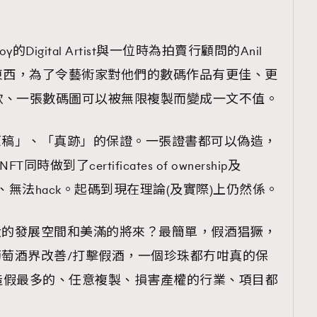
oy的Digital Artist與一位時為拍賣行顧問的Anil
T的東西，為了令藝術家對他們的數碼作品有更佳、更
覽(
nmg.com.hk/privacy
) 閱讀本
歌、一張數碼圖可以被無限複製而變成一文不值。
資訊，本人同意新傳媒集團使用
原稿」、「真跡」的保證。一張證書都可以偽造，
同時做到了certificates of ownership及
clone、無法hack。起碼到現在理論(及實際)上仍然係。
大的發展空間和美滿的將來？最簡單，假酒猖獗，
葡萄酒界改善/打擊假酒，一個珍珠都冇咁真的保
造假最多的、任意複製、損害產權的行業、項目都