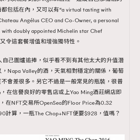
，又可以有“a virtual tasting with
 Chateau Angélus CEO and Co-Owner, a personal
s with doubly appointed Michelin star Chef
”，等同再又令這套餐增值和增強獨特性。
強國人自己圍爐追捧，似乎看不到有其他太大的升值潛
，Napa Valley的酒，天氣相對穩定的關係，葡萄
質不會差很多。另它不過是一般常見的瓶裝，很普
，在信譽良好的零售店或上Yao Ming酒莊網店即
FT交易所OpenSea的Floor Price為0.32
0計算，一瓶The Chop+NFT便要$928，值嗎？