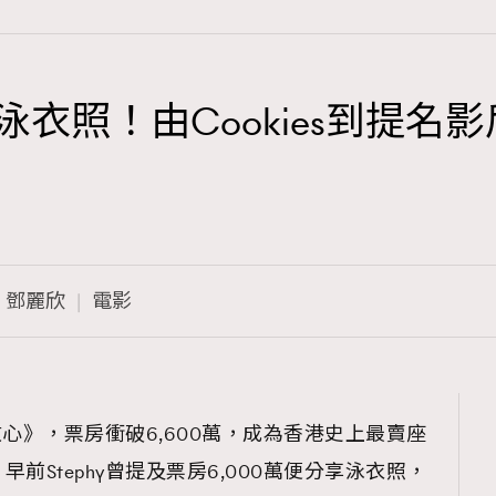
晒泳衣照！由Cookies到提
TRENDING
3
AFrenchMind
1
DressLikeAParisienne
鄧麗欣
電影
103
EmpowerF
191
FashionWeek
308
FigaroAesthetic
戲攻心》，票房衝破6,600萬，成為香港史上最賣座
前Stephy曾提及票房6,000萬便分享泳衣照，