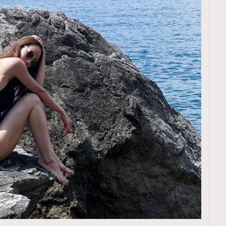
TRENDING
ressLikeAParisienne
Empower
FigaroAesthetic