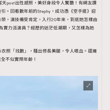
當天post出性感照，美好身段令人驚艷！有網友讚
引。回看數年前的Stephy，成功憑《空手道》迎
榮，演技備受肯定，入行20年來，到底她怎樣由
轉型為實力派演員？經歷的迷茫低潮期，又怎樣為她
ep V泳衣照「找數」，騷出修長美腿，令人噴血。還擁
完全不似實際年齡！