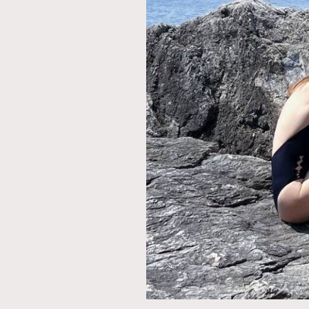
AFrenchMind
D