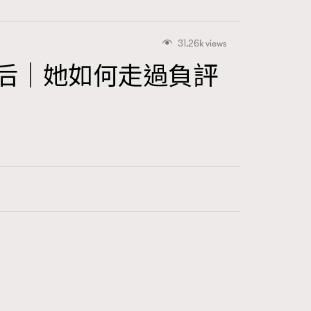
31.26k views
名影后｜她如何走過負評
415
FigaroAstrology
424
FigaroBeauty
7
FigaroBeautyRitual
547
FigaroCeleb
281
FigaroCinéma
17