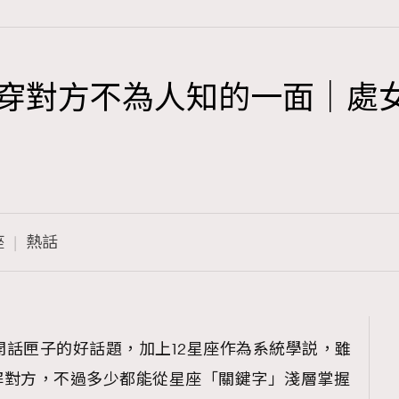
看穿對方不為人知的一面｜處
TRENDING
3
AFrenchMind
1
DressLikeAParisienne
座
熱話
103
EmpowerF
191
FashionWeek
308
FigaroAesthetic
打開話匣子的好話題，加上12星座作為系統學説，雖
解對方，不過多少都能從星座「關鍵字」淺層掌握