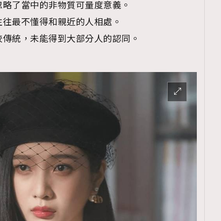
常忽略了當中的非物質可量度意義。
但往往最不懂得和親近的人相處。
比較傳統，未能得到大部分人的認同。
覽(
nmg.com.hk/privacy
) 閱讀本
資訊，本人同意新傳媒集團使用