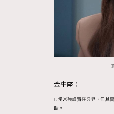
AFrenchMind
D
（圖
金牛座：
1. 常常強調責任分界，但
饋。