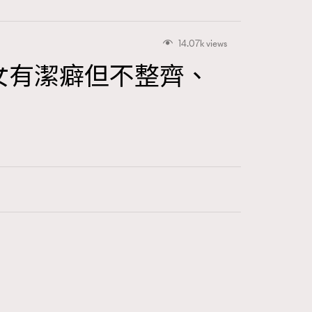
14.07k views
女有潔癖但不整齊、
416
FigaroAstrology
424
FigaroBeauty
7
FigaroBeautyRitual
547
FigaroCeleb
281
FigaroCinéma
17