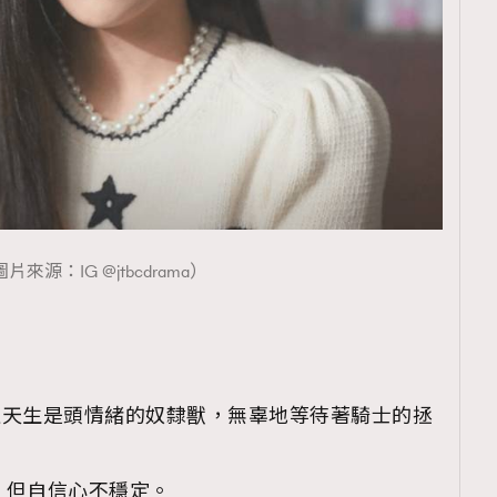
片來源：IG @jtbcdrama）
不過天生是頭情緒的奴隸獸，無辜地等待著騎士的拯
力，但自信心不穩定。