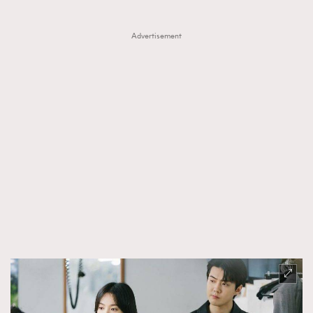
About us
Collaboration Opportunity
Disclaimer
Privacy
Advertisement
New Media Group
|
Madame Figaro editions:
France
|
Greece
|
Japan
|
Portugal
|
Spain