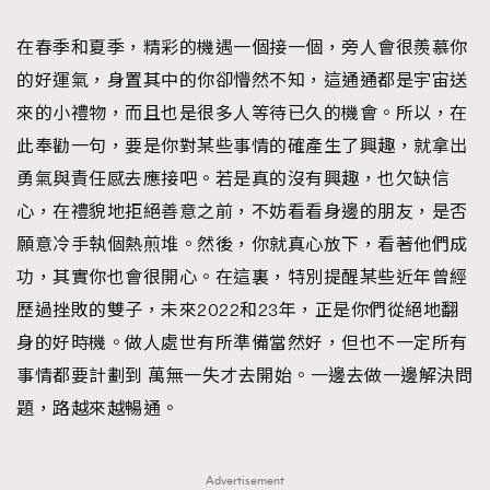
在春季和夏季，精彩的機遇一個接一個，旁人會很羨慕你
的好運氣，身置其中的你卻懵然不知，這通通都是宇宙送
來的小禮物，而且也是很多人等待已久的機會。所以，在
此奉勸一句，要是你對某些事情的確產生了興趣，就拿出
勇氣與責任感去應接吧。若是真的沒有興趣，也欠缺信
心，在禮貌地拒絕善意之前，不妨看看身邊的朋友，是否
願意冷手執個熱煎堆。然後，你就真心放下，看著他們成
功，其實你也會很開心。在這裏，特別提醒某些近年曾經
歷過挫敗的雙子，未來2022和23年，正是你們從絕地翻
身的好時機。做人處世有所準備當然好，但也不一定所有
事情都要計劃到 萬無一失才去開始。一邊去做一邊解決問
題，路越來越暢通。
Advertisement