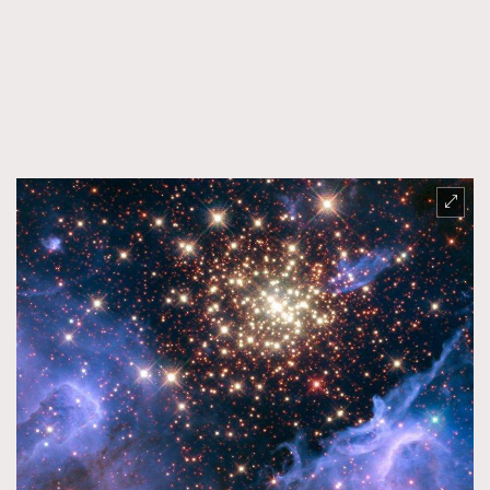
FigaroFrancais
41
FigaroGadget
1
FigaroHealth
647
FigaroHub
128
FigaroIcon
68
法國五月French May專訪四位香港文藝代表
FigaroInsight
156
FigaroIssue
271
FigaroJewellery
87
FigaroLifestyle
230
FigaroLove
89
FigaroMasterclass
20
FigaroMusic
90
FigaroStyle
89
#FigaroIssue 容祖兒封面專訪｜追逐歌手夢
FigaroSubculture
14