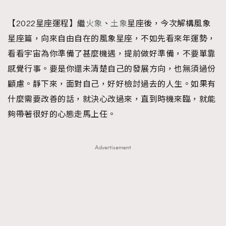
TRENDING
【2022星座運程】繼
火象
、
土象
星座後，今次解構風象
#FigaroExhibition 群星力撐MF X Leung Mo《See
AFrenchMind
3
星座篇，向來自由自在的風象星座，不如先看來年運勢，
You In My Dream》展覽
DressLikeAParisienne
1
看看宇宙為你準備了甚麼機遇，提前做好準備，不要單靠
EmpowerF
103
感覺行事。要是你還未清楚自己的發展方向，也無須過份
FashionWeek
191
顧慮。靜下來，面對自己，好好檢討過去的人生。如果有
FigaroAesthetic
308
什麼需要改善的話，就決心改過來，直到時機來臨，就能
FigaroAstrology
416
夠帶著很好的心態走馬上任。
FigaroBeauty
424
FigaroBeautyRitual
7
Advertisement
FigaroCeleb
547
#FigaroExhibition Wyman 揭曉 Figaro Exhibition
FigaroCinéma
281
第二站！
FigaroDigitalCover
17
FigaroExhibition
12
FigaroExpert
1