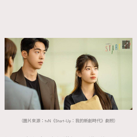
AFrenchMind
DressLikeAParisienne
EmpowerF
FashionWeek
FigaroAesthetic
（圖片來源：tvN《Start-Up：我的新創時代》劇照）