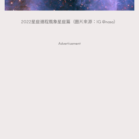
FigaroTalk
48
FigaroWatch
83
Grooming&Fitness
38
2022星座運程風象星座篇（圖片來源：IG @nasa）
HommesFashion
2
HommeStyle
132
Advertisement
NoBagNoLife
349
People
53
#FigaroIssue 專訪陳漢娜Hanna與Takuro｜模特
TheFrenchWay
145
情侶談愛情
VAxChowSangSang
4
WatchesWonder&Beyond
21
WatchesWonder&Beyond
1
向ChanelN°5致敬
1
大時代小事情
42
時尚熱話
537
時尚配飾
297