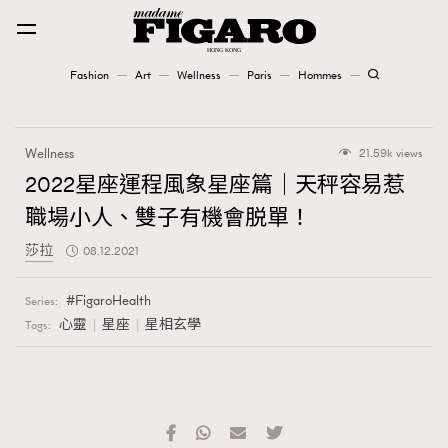
Fashion
Art
Wellness
Paris
Hommes
Fashion
Wellness
21.59k views
Art
2022星座運程風象星座篇｜天秤容易惹
職場小人、雙子有機會脱單！
Wellness
莎拉
08.12.2021
Karena Lam is On Our Cover
FigaroHealth
Series:
Paris
心靈
星座
星相玄學
Tags:
Hommes