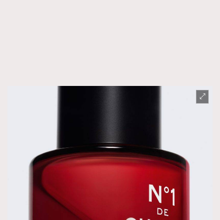
FigaroTalk
48
FigaroWatch
83
Grooming&Fitness
38
HommesFashion
2
HommeStyle
132
NoBagNoLife
349
People
53
#FigaroIssue 專訪陳漢娜Hanna與Takuro｜模特
TheFrenchWay
145
情侶談愛情
VAxChowSangSang
4
WatchesWonder&Beyond
21
WatchesWonder&Beyond
1
向ChanelN°5致敬
1
大時代小事情
42
時尚熱話
537
時尚配飾
297