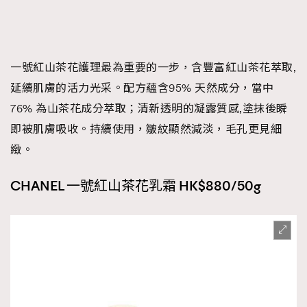
一號紅山茶花護理最為重要的一步，含豐富紅山茶花萃取,
延續肌膚的活力光采。配方蘊含95% 天然成分，當中
76% 為山茶花成分萃取；清新透明的凝露質感,塗抹後瞬
即被肌膚吸收。持續使用，皺紋顯然減淡，毛孔更見細
緻。
CHANEL 一號紅山茶花乳霜 HK$880/50g