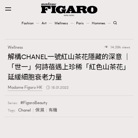
Fashion
Art
Wellness
Paris
Hommes
Fashion
Wellness
14.39k views
Art
解構CHANEL一號紅山茶花隱藏的深意 ｜
「世一」何詩蓓遇上珍稀「紅色山茶花」
Wellness
延緩細胞衰老力量
Karena Lam is On Our Cover
Madame Figaro HK
18.01.2022
Paris
FigaroBeauty
Series:
Chanel
保濕
有機
Tags:
Hommes