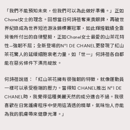
「我們不能預知未來，但我們可以為此做好準備。」正如
Chanel女士的理念。回想當日何詩蓓奪東奧銀牌，再破世
界紀錄成為世界短池游泳錦標賽冠軍，如此輝煌戰績全靠
背後所付出的自律堅毅，正如Chanel女士最愛的山茶花特
性—強韌不屈；全新登場的N°1 DE CHANEL更發現了紅山
茶花驚人的延緩細胞衰老力量，如「世一」何詩蓓各自都
能在惡劣條件下漂亮綻放。
何詩蓓說道：「紅山茶花擁有很強韌的特徵，就像運動員
一樣可以承受極端的壓力。當得知 CHANEL推出 N°1 DE
CHANEL時，我覺得這種美麗天然的成分適合不過。我很
喜歡在日常護膚程序中使用這清透的精華，氣味怡人亦能
為我的肌膚帶來健康光澤。」