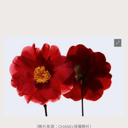
AFrenchMind
DressLikeAParisienne
EmpowerF
FashionWeek
FigaroAesthetic
（圖片來源：CHANEL授權圖片）