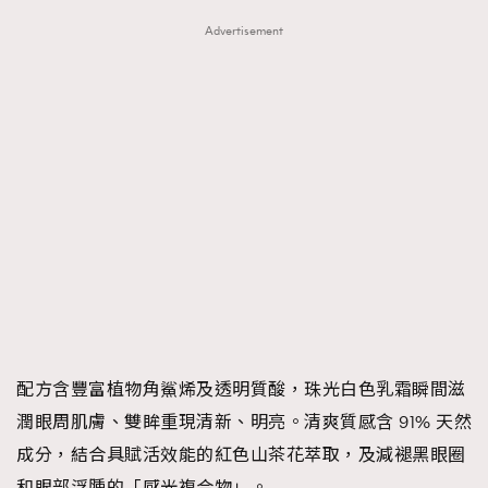
Advertisement
配方含豐富植物角鯊烯及透明質酸，珠光白色乳霜瞬間滋
潤眼周肌膚、雙眸重現清新、明亮。清爽質感含 91% 天然
成分，結合具賦活效能的紅色山茶花萃取，及減褪黑眼圈
和眼部浮腫的「感光複合物」。