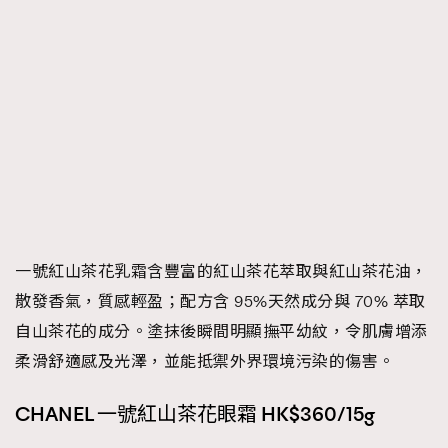
一號紅山茶花乳霜含豐富的紅山茶花萃取與紅山茶花油，
散發香氣，質感輕盈；配方含 95%天然成分與 70% 萃取
自山茶花的成分。塗抹後瞬間明顯撫平幼紋，令肌膚增添
柔滑舒適感及光澤，並能抵禦外界環境污染的傷害。
CHANEL 一號紅山茶花眼霜 HK$360/15g