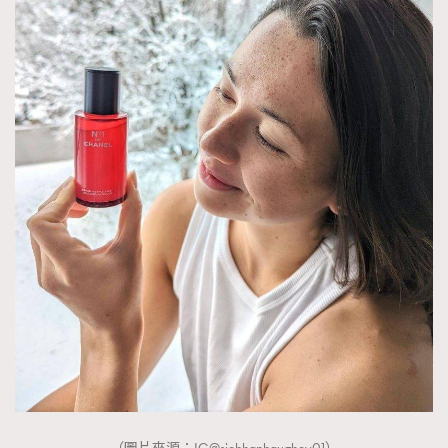
About us
Collaboration Opportunity
Disclaimer
Privacy
New Media Group
|
Madame Figaro editions:
France
|
Greece
|
Japan
|
Portugal
|
Spain