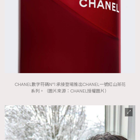
時裝心理學
2
當巨蟹座遇上處女座 Tyson Yoshi x 林家謙
煲劇日常
334
玩物壯志
1
CHANEL數字符碼N°1 承接登場推出CHANEL一號紅山茶花
本人已詳閱並同意遵守本文列明條款及細則。 請瀏覽
系列。（圖片來源：CHANEL授權圖片）
(
nmg.com.hk/privacy
) 閱讀本公司的私隱政策聲明。
本人願意接收新傳媒集團的最新消息及其他宣傳資訊，本人同意
新傳媒集團使用本人的個人資料於任何推廣用途。