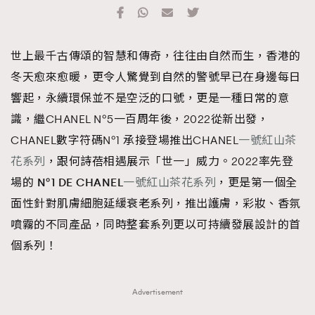
TRENDING
#FigaroExhibition 群星力撐MF X Leung Mo《See
AFrenchMind
3
世上最千古傳頌的智慧和傳奇，往往由自然而生，香港的
You In My Dream》展覽
DressLikeAParisienne
1
冬天愈來愈暖，更令人驚覺到自然的警號早已在身邊每日
EmpowerF
103
響起，永續環保並不是空泛的口號，更是一種日常的意
FashionWeek
191
識，繼CHANEL N°5一百周年後，2022從新出發，
FigaroAesthetic
308
CHANEL數字符碼N°1 承接登場推出CHANEL
一號紅山茶
FigaroAstrology
416
花系列
，跟何詩蓓相遇展示「世一」威力。2022率先登
FigaroBeauty
424
場的
N°1 DE CHANEL
一號紅山茶花系列
，更是第一個全
FigaroBeautyRitual
7
面性針對肌膚細胞延緩衰老系列，推出護膚，彩妝、香氛
FigaroCeleb
547
噴霧的不同產品，同時整套系列更以可持續發展設計的首
#FigaroExhibition Wyman 揭曉 Figaro Exhibition
FigaroCinéma
281
個系列！
第二站！
FigaroDigitalCover
17
FigaroExhibition
12
Advertisement
FigaroExpert
1