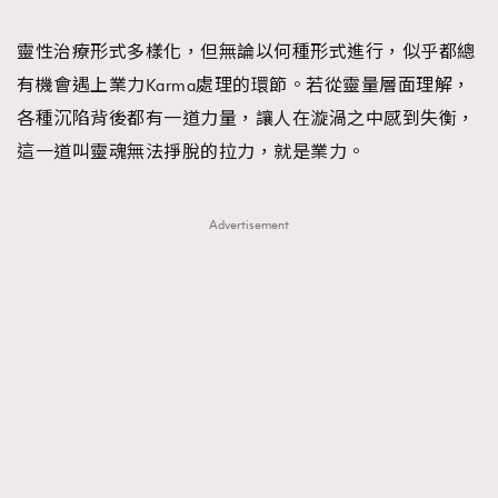
TRENDING
靈性治療形式多樣化，但無論以何種形式進行，似乎都總
#FigaroExhibition 群星力撐MF X Leung Mo《See
AFrenchMind
3
有機會遇上業力Karma處理的環節。若從靈量層面理解，
You In My Dream》展覽
DressLikeAParisienne
1
各種沉陷背後都有一道力量，讓人在漩渦之中感到失衡，
EmpowerF
103
這一道叫靈魂無法掙脫的拉力，就是業力。
FashionWeek
191
FigaroAesthetic
308
Advertisement
FigaroAstrology
416
FigaroBeauty
424
FigaroBeautyRitual
7
FigaroCeleb
547
#FigaroExhibition Wyman 揭曉 Figaro Exhibition
FigaroCinéma
281
第二站！
FigaroDigitalCover
17
FigaroExhibition
12
FigaroExpert
1