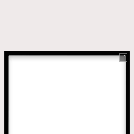
FigaroTalk
48
FigaroWatch
83
Grooming&Fitness
38
HommesFashion
2
HommeStyle
132
NoBagNoLife
349
People
53
#FigaroIssue 專訪陳漢娜Hanna與Takuro｜模特
TheFrenchWay
145
情侶談愛情
VAxChowSangSang
4
WatchesWonder&Beyond
21
WatchesWonder&Beyond
1
向ChanelN°5致敬
1
大時代小事情
42
時尚熱話
537
時尚配飾
297