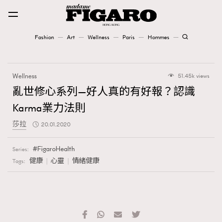
Fashion
Art
Wellness
Paris
Hommes
Fashion
Wellness
51.45k views
Art
亂世修心系列—好人真的有好報？認識
Karma業力法則
Wellness
莎拉
20.01.2020
Karena Lam is On Our Cover
FigaroHealth
Series:
Paris
健康
心靈
情緒健康
Tags:
Hommes