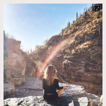
TRENDING
AFrenchMind
DressLikeAParisienne
EmpowerF
FashionWeek
FigaroAesthetic