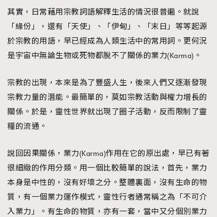
其實，日常藉用宗教詞語解釋生活的情況很普遍。就說
「緣份」，還有「天使」、「伊甸」、「末日」等等起源
於宗教的用語，早已經成為人類生活中的常用詞。更何況
是宇宙中無論生物或死物都脫不了關係的業力(Karma)。
宗教的出現，本來是為了豐盛人生，後來人們又逐漸發現
宗教力量的潛能。最簡單的，莫如宗教活動與權力增長的
關係。於是，靈性世界就出現了圈子活動，反而限制了靈
糧的流通。
說回因果關係，業力(Karma)作用在它的原出處，早已有著
很細緻的作用分類。用一個比較簡單的說法，首先，業力
本身是中性的，沒有好壞之分。整體裏面，沒有生命的物
質，有一個業力運作模式，靈性行者通常稱之為「不可介
入業力」。有生命的物質，亦有一套，當中又分個別業力