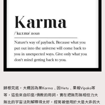
時裝心理學
2
當巨蟹座遇上處女座 Tyson Yoshi x 林家謙
煲劇日常
334
玩物壯志
1
本人已詳閱並同意遵守本文列明條款及細則。 請瀏覽
(
nmg.com.hk/privacy
) 閱讀本公司的私隱政策聲明。
本人願意接收新傳媒集團的最新消息及其他宣傳資訊，本人同意
新傳媒集團使用本人的個人資料於任何推廣用途。
歸根究底，大概因為業Karma﹑因Hetu﹑果報Vipaka等
等，這些來自印度/佛教的用詞，實在把無形無相但力大
無比的宇宙法則解釋得太好，經常被借用於大是大非的大