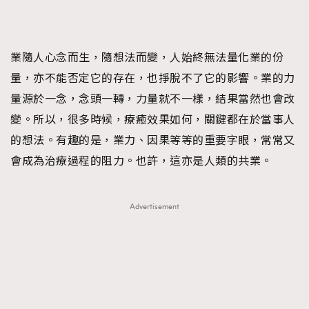
FigaroFrancais
41
FigaroGadget
1
FigaroHealth
647
業隨人心念而生，隨想法而變，人始終無法量化業的份
FigaroHub
量，亦不能否定它的存在，也掙脫不了它的影響。業的力
128
量源於一念，念頭一轉，力量就不一樣，結果當然也會改
FigaroIcon
68
法國五月French May專訪四位香港文藝代表
變。所以，很多時候，療癒效果如何，關鍵都在於當事人
FigaroInsight
156
的想法。有趣的是，業力、因果等等的重要字眼，常常又
FigaroIssue
271
會成為治療過程的阻力。也許，這亦是人類的共業。
FigaroJewellery
87
FigaroLifestyle
230
FigaroLove
89
Advertisement
FigaroMasterclass
20
FigaroMusic
90
FigaroStyle
89
#FigaroIssue 容祖兒封面專訪｜追逐歌手夢
FigaroSubculture
14