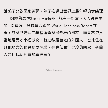
TRENDING
說起了北歐國家芬蘭，除了推選出世界上最年輕的女總理
#FigaroExhibition 群星力撐MF X Leung Mo《See
AFrenchMind
3
——34歲的馬林Sanna Marin外，還有一份當下人人都需要
You In My Dream》展覽
DressLikeAParisienne
1
的—幸福感。根據聯合國的 World Happiness Report 來
EmpowerF
103
看，芬蘭已連續三年當選全球最幸福的國家，而且不只是
FashionWeek
191
當地居民才幸福感高，就連移居當地的外國人，也比住在
FigaroAesthetic
308
其他地方的移民還要快樂。在這個長年冰冷的國家，芬蘭
FigaroAstrology
415
人如何找到扎實的幸福感？
FigaroBeauty
424
FigaroBeautyRitual
7
Advertisement
FigaroCeleb
547
#FigaroExhibition Wyman 揭曉 Figaro Exhibition
FigaroCinéma
281
第二站！
FigaroDigitalCover
17
FigaroExhibition
12
FigaroExpert
1