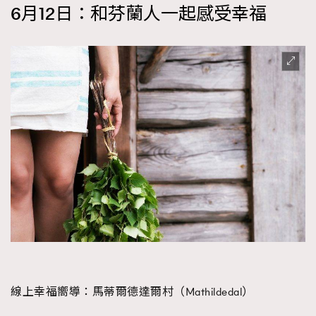
6
月
1
2
日：和芬蘭人一起感受幸福
線上幸福嚮導：
馬蒂爾德達爾村（Mathildedal）