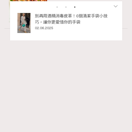
私藏的顯
別再用酒精消毒皮革！6個清潔手袋小技
巧，讓你更愛惜你的手袋
02.06.2025
Wellness
24.06k views
尖沙咀美食2026｜打卡必去特色餐廳、海景
RECOMMENDED
餐廳、高級中菜
Ankie Pang
15 hours ago
FigaroLifestyle
Series:
尖沙咀
美食
餐廳
Tags: