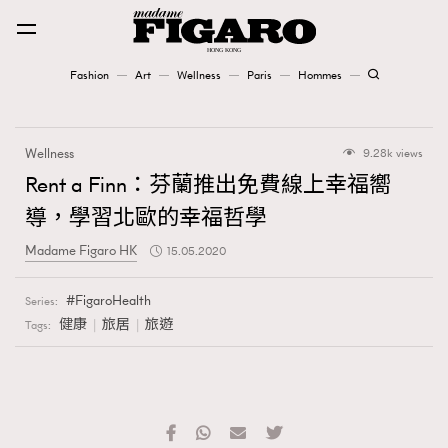
Fashion
Art
Wellness
Paris
Hommes
Fashion
Wellness
9.28k views
Art
Rent a Finn：芬蘭推出免費線上幸福嚮
導，學習北歐的幸福哲學
Wellness
Madame Figaro HK
15.05.2020
Karena Lam is On Our Cover
FigaroHealth
Series:
Paris
健康
旅居
旅遊
Tags:
Hommes