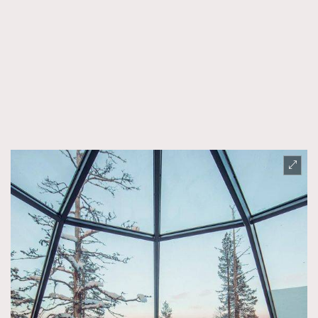
FigaroFrancais
41
FigaroGadget
1
FigaroHealth
647
FigaroHub
128
FigaroIcon
68
法國五月French May專訪四位香港文藝代表
FigaroInsight
156
FigaroIssue
271
FigaroJewellery
87
FigaroLifestyle
230
FigaroLove
89
FigaroMasterclass
20
FigaroMusic
90
FigaroStyle
89
#FigaroIssue 容祖兒封面專訪｜追逐歌手夢
FigaroSubculture
14