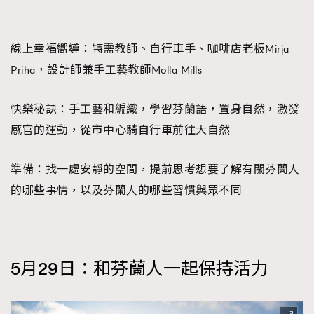
TRENDING
線上幸福嚮導：
特需教師、自行車手、咖啡店老板Mirja
Priha，設計師兼手工藝教師Molla Mills
AFrenchMind
DressLikeAParisienne
EmpowerF
FashionWeek
FigaroAesthetic
快樂秘訣：
手工藝和編織，學習芬蘭語，置身自然，激發
感官的運動，從市中心騎自行車前往大自然
準備：
找一處安靜的空間，提前思考想要了解有關芬蘭人
的哪些事情，以及芬蘭人的哪些習慣與眾不同
5
月
29
日：和芬蘭人一起保持活力