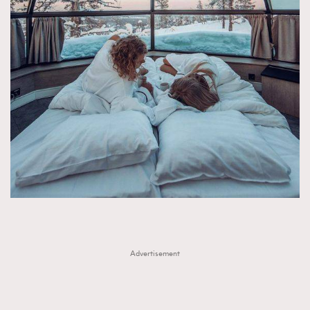
FigaroTalk
48
FigaroWatch
83
Grooming&Fitness
38
HommesFashion
2
HommeStyle
132
NoBagNoLife
349
People
53
#FigaroIssue 專訪陳漢娜Hanna與Takuro｜模特
TheFrenchWay
145
情侶談愛情
VAxChowSangSang
4
WatchesWonder&Beyond
21
WatchesWonder&Beyond
1
向ChanelN°5致敬
1
Advertisement
大時代小事情
42
時尚熱話
537
時尚配飾
297