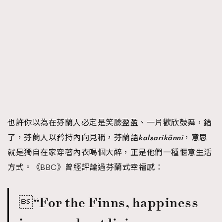
時裝心理學
2
當巨蟹座遇上處女座 Tyson Yoshi x 林家謙
煲劇日常
334
玩物壯志
1
也許你以為在芬蘭人必定是笑臉盈盈、一片歡欣鼓舞，錯
本人已詳閱並同意遵守本文列明條款及細則。 請瀏覽
了，芬蘭人以矜持內向見稱，芬蘭語
kalsarikänni
，意思
(
nmg.com.hk/privacy
) 閱讀本公司的私隱政策聲明。
就是獨自在家穿著內衣喝個大醉，正是他們一種愜意生活
本人願意接收新傳媒集團的最新消息及其他宣傳資訊，本人同意
方式。《BBC》曾經評論過芬蘭式幸福感：
新傳媒集團使用本人的個人資料於任何推廣用途。
“For the Finns, happiness