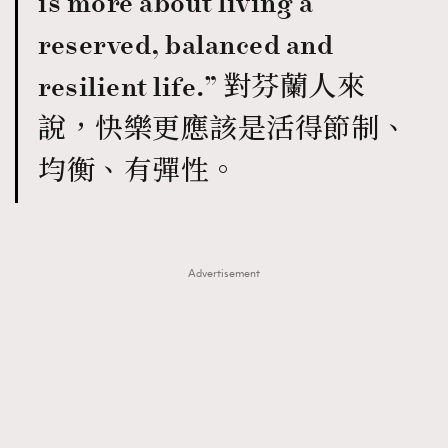
is more about living a
About us
Collaboration Opportunity
Disclaimer
Privacy
reserved, balanced and
New Media Group
|
Madame Figaro editions:
France
|
Greece
resilient life.” 對芬蘭人來
|
Japan
|
Portugal
|
Spain
說，快樂更應該是活得節制、
均衡、有彈性。
Advertisement