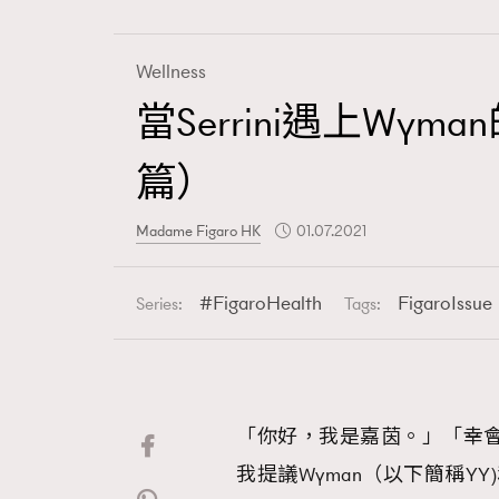
Wellness
當Serrini遇上Wy
Fashion
篇）
Art
Madame Figaro HK
01.07.2021
FigaroHealth
FigaroIssue
Series:
Tags:
Wellness
「你好，我是嘉茵。」「幸
Paris
我提議Wyman（以下簡稱YY)和S