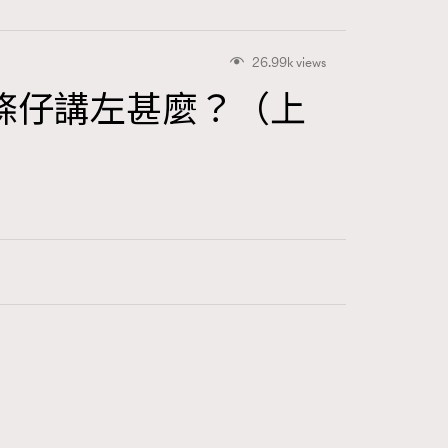
26.99k views
條女&嗰條仔講左甚麼？（上
415
FigaroAstrology
424
FigaroBeauty
7
FigaroBeautyRitual
547
FigaroCeleb
281
FigaroCinéma
17