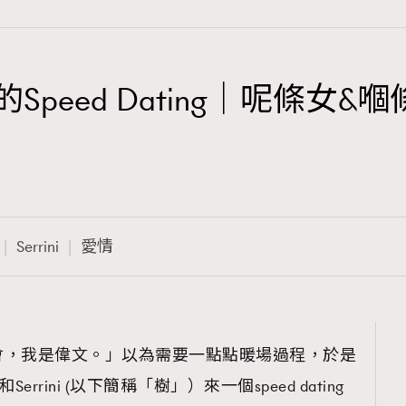
man的Speed Dating｜呢
TRENDING
3
AFrenchMind
1
DressLikeAParisienne
Serrini
愛情
103
EmpowerF
191
FashionWeek
308
FigaroAesthetic
會，我是偉文。」以為需要一點點暖場過程，於是
errini (以下簡稱「樹」）來一個speed dating