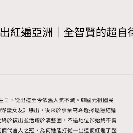
出紅遍亞洲｜全智賢的超自
TRENDING
3
AFrenchMind
1
DressLikeAParisienne
103
EmpowerF
191
的生日，從出道至今依舊人氣不滅。韓國元祖國民
FashionWeek
的野蠻女友》爆出，後來於事業高峰選擇退隱結婚
308
FigaroAesthetic
近終於復出並活躍於演藝圈，不過地位卻始終不曾
天價代言人之冠，為何她能打從一出道便紅遍了整