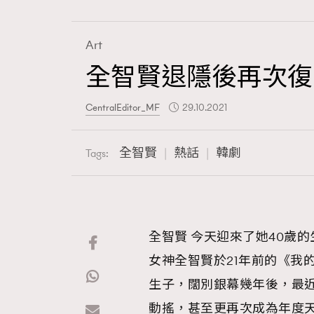
Art
全智賢退隱後再次復
Fashion
CentralEditor_MF
29.10.2021
Art
全智賢
熱話
韓劇
Tags:
Wellness
全智賢 今天迎來了她40歲
女神全智賢於21年前的《我
Paris
生子，闊別銀幕幾年後，最
動搖，甚至更再次成為年度