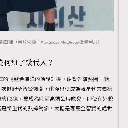
（圖片來源：Alexander McQueen授權圖片）
為何紅了幾代人？
16年的《藍色海洋的傳說》後，便暫告演藝圈，隨
一次掀起全智賢熱潮，甫復出便成為韓星代言價榜
約1.3億，更成為時尚高端品牌寵兒。即使在外貌
舊是新生代的熱捧對像，大抵是專屬全智賢的處世