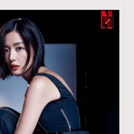
TRENDING
ressLikeAParisienne
Empower
FigaroAesthetic