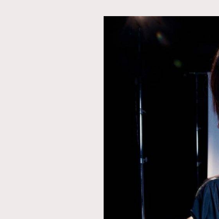
AFrenchMind
D