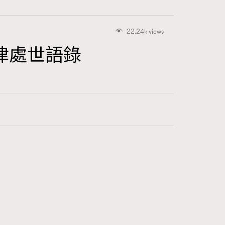
22.24k views
律處世語錄
415
FigaroAstrology
424
FigaroBeauty
7
FigaroBeautyRitual
547
FigaroCeleb
281
FigaroCinéma
17