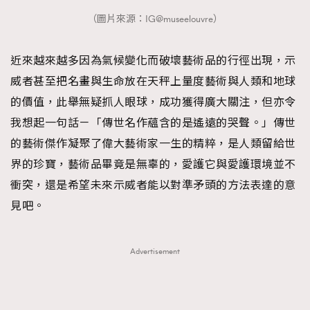
（圖片來源：IG@museelouvre）
近來越來越多因為氣候變化而破壞藝術品的行徑出現，示
威者甚至把名畫與生命放在天秤上量度藝術與人類和地球
的價值，此舉無疑抓人眼球，成功獲得廣大關注，但亦令
我想起一句話－「傳世名作蘊含的是遙遠的哭聲。」傳世
的藝術傑作凝聚了偉大藝術家一生的精粹，是人類留給世
界的珍寶，藝術品畢竟是無辜的，愛護它與愛護環境並不
衝突，還是希望未來示威者能以對準矛頭的方法表達的意
見吧。
Advertisement