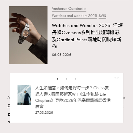
Vacheron Constantin
Watches and wonders 2026
腕錶
Watches and Wonders 2026: 江詩
丹頓Overseas系列推出超薄機芯
及Cardinal Points兩地時間腕錶新
作
06.08.2026
Art
11.4k views
bb安
法國女人不是真的瘦 ? 時尚博主私藏的顯
ife
瘦穿搭術大公開
8月香港藝術展覽：香港故宮文化博物館《城
術展香港
07.08.2025
中一日》、遊戲迷必訪《游於藝乎》、《西
源里選畫》捕捉香港情懷