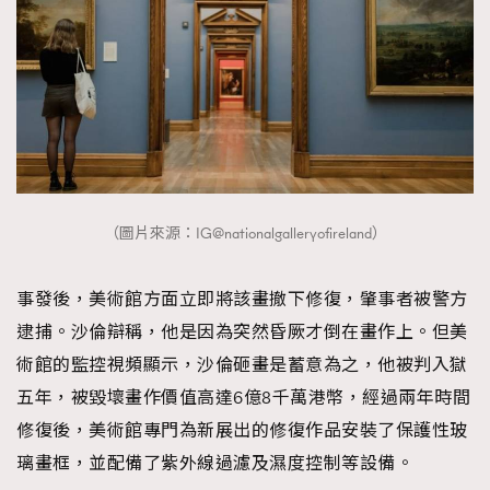
（圖片來源：IG@nationalgalleryofireland）
事發後，美術館方面立即將該畫撤下修復，肇事者被警方
逮捕。沙倫辯稱，他是因為突然昏厥才倒在畫作上。但美
術館的監控視頻顯示，沙倫砸畫是蓄意為之，他被判入獄
五年，被毀壞畫作價值高達6億8千萬港幣，經過兩年時間
修復後，美術館專門為新展出的修復作品安裝了保護性玻
璃畫框，並配備了紫外線過濾及濕度控制等設備。