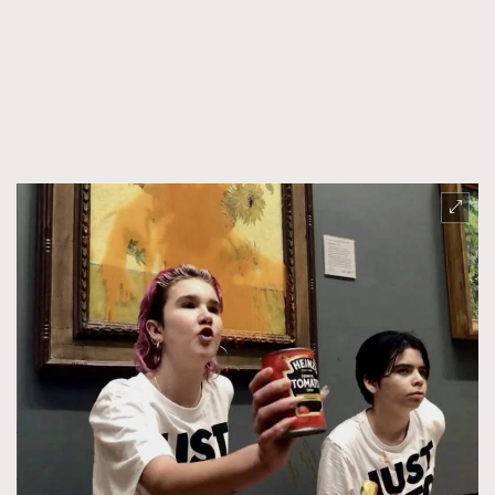
FigaroFrancais
41
FigaroGadget
1
FigaroHealth
647
FigaroHub
128
FigaroIcon
68
法國五月French May專訪四位香港文藝代表
FigaroInsight
156
FigaroIssue
271
FigaroJewellery
87
FigaroLifestyle
230
FigaroLove
89
FigaroMasterclass
20
FigaroMusic
90
FigaroStyle
89
#FigaroIssue 容祖兒封面專訪｜追逐歌手夢
FigaroSubculture
14