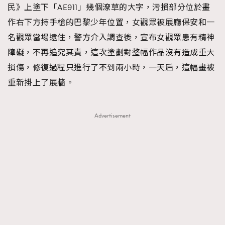
民》上塗下「AE911」幾個潦草的大字，污損部分位於畫
作右下方持手槍的巴黎少年位置，女觀眾被展廳保安和一
名觀眾當場逮住，警方介入調查後，宣布女觀眾患有精神
障礙，不再追究其責，這次塗劃對整幅作品沒有造成重大
損傷，修復過程只進行了不到兩小時，一天后，這幅畫被
重新掛上了展牆。
Advertisement