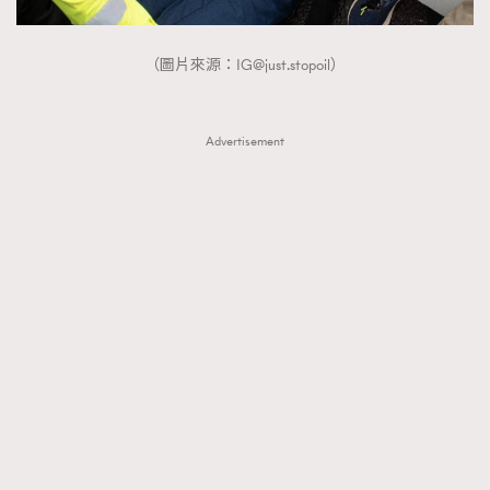
（圖片來源：
IG@just.stopoil
）
Advertisement