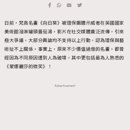
TRENDING
#FigaroExhibition 群星力撐MF X Leung Mo《See
AFrenchMind
3
日前，梵高名畫《向日葵》被環保團體示威者在英國國家
You In My Dream》展覽
DressLikeAParisienne
1
美術館潑淋罐頭番茄湯，影片在社交媒體廣泛流傳，引來
EmpowerF
103
極大爭議，大部分輿論均不支持以上行動，認為環保與藝
FashionWeek
191
術扯不上關係，事實上，原來不少價值過億的名畫，都曾
FigaroAesthetic
308
經因為不同原因遭到人為破壞，其中更包括最為人熟悉的
FigaroAstrology
417
《蒙娜麗莎的微笑》！
FigaroBeauty
424
FigaroBeautyRitual
7
Advertisement
FigaroCeleb
547
#FigaroExhibition Wyman 揭曉 Figaro Exhibition
FigaroCinéma
281
第二站！
FigaroDigitalCover
17
FigaroExhibition
12
FigaroExpert
1