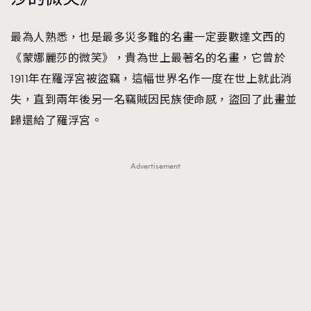
最為人熟悉，也是最多災多難的名畫一定要數達文西的
《蒙娜麗莎的微笑》，貴為世上最著名的名畫，它曾於
1911年在羅浮宮被盜竊，這幅世界名作一度在世上就此消
失，直到兩年後另一名竊賊因民族使命感，盜回了此畫並
歸還給了羅浮宮。
Advertisement