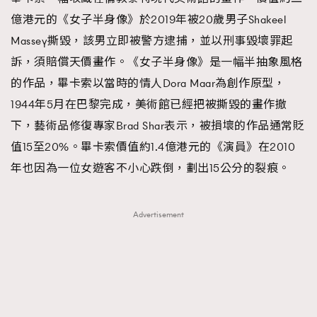
億港元的《女子半身像》於2019年被20歲男子Shakeel
Massey撕毀，該男立即被警方逮捕，並以刑事毀壞罪起
訴，須賠償天價畫作。《女子半身像》是一幅半抽象風格
的作品，畢卡索以當時的情人Dora Maar為創作原型，
1944年5月在巴黎完成，美術館已經把被撕毀的畫作撤
下，藝術品修復專家Brad Shar表示，被損壞的作品通常貶
值15至20%。畢卡索價值約1.4億港元的《演員》在2010
年也因為一位女遊客不小心跌倒，劃出15公分的裂痕。
Advertisement