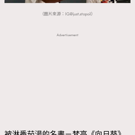
FigaroTalk
48
FigaroWatch
83
（圖片來源：
IG@just.stopoil
）
Grooming&Fitness
38
HommesFashion
2
Advertisement
HommeStyle
132
NoBagNoLife
349
People
53
#FigaroIssue 專訪陳漢娜Hanna與Takuro｜模特
TheFrenchWay
145
情侶談愛情
VAxChowSangSang
4
WatchesWonder&Beyond
21
WatchesWonder&Beyond
1
向ChanelN°5致敬
1
大時代小事情
42
時尚熱話
537
被淋番茄湯的名畫－梵高《向日葵》
時尚配飾
297