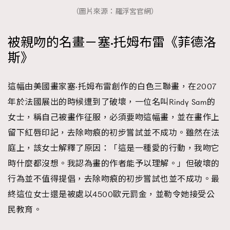
（圖片來源：羅浮宮官網）
被親吻的名畫－塞·托姆布雷《菲德洛
斯》
這幅由美國畫家塞·托姆布雷創作的白色三聯畫，在2007
年於法國展出的時候遭到了破壞，一位名叫Rindy Sam的
女士，稱自己被畫作征服，必須要吻這幅畫，並在畫作上
留下紅唇印記，去除吻痕的初步嘗試並不成功。雖然在法
庭上，該女士解釋了原因：「這是一種愛的行動，我吻它
時什麼都沒想。我認為畫的作者能予以理解。」但破壞的
行為並不值得提倡，去除吻痕的初步嘗試也並不成功。最
終這位女士還是被處以4500歐元罰金，並勒令她接受公
民教育。