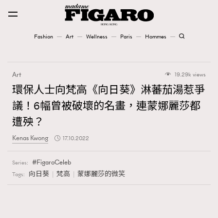
Fashion
Art
Wellness
Paris
Hommes
Fashion
Art
19.29k views
Art
環保人士向梵高《向日葵》淋蕃茄湯惹爭
議！6幅曾被破壞的名畫，連蒙娜麗莎都
Wellness
遭殃？
Karena Lam is On Our Cover
Kenas Kwong
17.10.2022
Paris
FigaroCeleb
Series:
向日葵
梵高
蒙娜麗莎的微笑
Tags:
Hommes