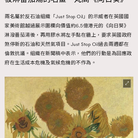
時裝心理學
2
當巨蟹座遇上處女座 Tyson Yoshi x 林家謙
兩名屬於反石油組織「Just Stop Oil」的示威者在英國國
煲劇日常
334
家美術館越過展示圍欄向價值約6.5億港元的《向日葵》
玩物壯志
1
淋潑番茄湯後，再用膠水將左手黏在牆上，要求英國政府
煞停新的石油和天然氣項目。Just Stop Oil過去兩週都在
倫敦抗議。組織在新聞稿中表示，他們的行動是為回應政
府在生活成本危機及氣候危機的不作為。
本人已詳閱並同意遵守本文列明條款及細則。 請瀏覽
(
nmg.com.hk/privacy
) 閱讀本公司的私隱政策聲明。
本人願意接收新傳媒集團的最新消息及其他宣傳資訊，本人同意
新傳媒集團使用本人的個人資料於任何推廣用途。