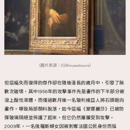
（圖片來源：IG@museelouvre）
但這幅失而復得的傑作卻在隨後漫長的歲月中，引發了無
數次破壞，其中1956年的攻擊事件先是畫作的下半部分被
潑上酸性液體，而僅過數月後一名玻利維亞人將石頭砸向
畫作，導致局部顏料脫落，如今這幅《蒙娜麗莎》已被防
彈玻璃隔絕並保護了起來，但它仍然屢屢受到攻擊，
2009年，一名俄羅斯婦女因被剝奪法國公民身份而惱