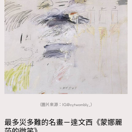
（圖片來源：IG@cytwombly_）
最多災多難的名畫－達文西《蒙娜麗
莎的微笑》