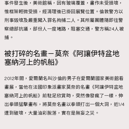
事件發生後，美術館稱，因有玻璃覆蓋，畫作未受損壞，
惟框架輕微受損，經清理後已掛回展覽位置。倫敦警方以
刑事毀壞及嚴重闖入罪名拘捕二人。其所屬團體隨即往警
察總部抗議，部份人一度堵路，阻塞交通，警方稱24人被
捕。
被打碎的名畫－莫奈《阿讓伊特盆地
塞納河上的帆船》
2012年間，愛爾蘭名叫沙倫的男子在愛爾蘭國家美術館看
畫展，當他在法國印象派畫家莫奈的名畫《阿讓伊特盆地
塞納河上的帆船》前駐足欣賞時，突然像發瘋了一樣，伸
出拳頭猛擊畫布，將莫奈名畫以拳頭打出一個大洞，近1/4
遭到破壞，大量油彩脫落，實在是無妄之災。