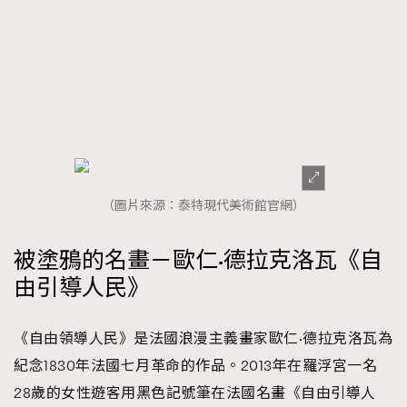
TRENDING
（圖片來源：泰特現代美術館官網）
AFrenchMind
DressLikeAParisienne
EmpowerF
FashionWeek
FigaroAesthetic
被塗鴉的名畫－歐仁·德拉克洛瓦《自
由引導人民》
《自由領導人民》是法國浪漫主義畫家歐仁·德拉克洛瓦為
紀念1830年法國七月革命的作品。2013年在羅浮宮一名
28歲的女性遊客用黑色記號筆在法國名畫《自由引導人