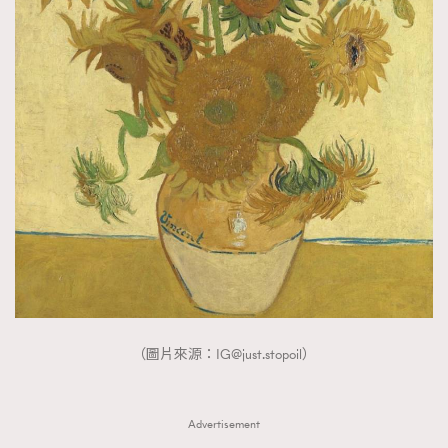
About us
Collaboration Opportunity
Disclaimer
Privacy
New Media Group
|
Madame Figaro editions:
France
|
Greece
|
Japan
|
Portugal
|
Spain
（圖片來源：
IG@just.stopoil
）
Advertisement