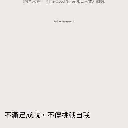
（圖片來源：《The Good Nurse 死亡天使》劇照）
AFrenchMind
DressLikeAParisienne
EmpowerF
FashionWeek
FigaroAesthetic
Advertisement
不滿足成就，不停挑戰自我