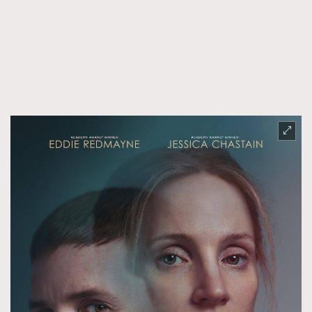
FigaroFrancais
41
FigaroGadget
1
FigaroHealth
647
FigaroHub
128
FigaroIcon
68
法國五月French May專訪四位香港文藝代表
FigaroInsight
156
FigaroIssue
271
FigaroJewellery
87
FigaroLifestyle
230
FigaroLove
89
FigaroMasterclass
20
FigaroMusic
90
FigaroStyle
89
#FigaroIssue 容祖兒封面專訪｜追逐歌手夢
FigaroSubculture
14