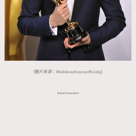
（圖片來源：@eddieredmayneofficialig）
Advertisement