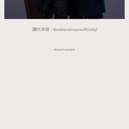
（圖片來源：@eddieredmayneofficialig）
Advertisement