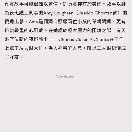
真實故事可能很難以置信，卻真實存在於美國。故事以身
About us
Collaboration Opportunity
Disclaimer
Privacy
為夜班護士同事的Amy Loughren（Jessica Chastain飾）的
New Media Group
|
Madame Figaro editions:
France
|
Greece
視角出發，Amy是個獨自照顧兩位小孩的單親媽媽，更有
|
Japan
|
Portugal
|
Spain
日益嚴重的心肌症。在她處於極大壓力的困境之際，有天
來了位新的夜班護士 —— Charles Cullen。Charles在工作
上幫了Amy很大忙，為人亦善解人意，所以二人很快便成
了好友。
Advertisement