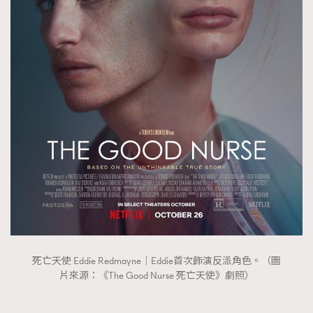
FigaroTalk
48
FigaroWatch
83
Grooming&Fitness
38
HommesFashion
2
HommeStyle
132
NoBagNoLife
349
People
53
#FigaroIssue 專訪陳漢娜Hanna與Takuro｜模特
TheFrenchWay
145
情侶談愛情
VAxChowSangSang
4
WatchesWonder&Beyond
21
WatchesWonder&Beyond
1
向ChanelN°5致敬
1
死亡天使 Eddie Redmayne｜Eddie首次飾演反派角色。（圖
大時代小事情
42
片來源：《The Good Nurse 死亡天使》劇照）
時尚熱話
537
時尚配飾
297