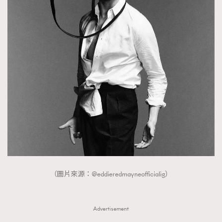
（圖片來源：@eddieredmayneofficialig）
Advertisement