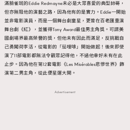
滿臉雀斑的Eddie Redmayne未必是大眾喜愛的典型帥哥，
但亦無阻他的演藝之路，因為他有的是實力。Eddie一開始
並非電影演員，而是一個舞台劇童星，更曾在百老匯重演
舞台劇《紅》，並獲得Tony Award最佳男主角獎。可謂美
國劇場界最高榮譽的獎，但他未有因此而滿足，反挑戰自
己勇闖荷李活，從電影的「茄哩啡」開始做起！後來即使
演了11部電影都無法令觀眾記得他，不過他幸好未有在此
止步。因為他在第12套電影《Les Misérables悲慘世界》飾
演第二男主角，從此便星運大開。
Advertisement