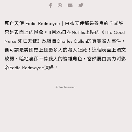
TRENDING
#FigaroExhibition 群星力撐MF X Leung Mo《See
AFrenchMind
3
死亡天使 Eddie Redmayne｜白衣天使都是善良的？或許
You In My Dream》展覽
DressLikeAParisienne
1
只是表面上的假象。11月26日在Netflix上映的《The Good
EmpowerF
103
Nurse 死亡天使》改編自Charles Cullen的真實殺人事件，
FashionWeek
191
他可謂是美國史上殺最多人的殺人狂魔！這個表面上溫文
FigaroAesthetic
308
軟弱、暗地裏卻不停殺人的複雜角色，當然要由實力派影
FigaroAstrology
416
帝Eddie Redmayne演繹！
FigaroBeauty
424
FigaroBeautyRitual
7
Advertisement
FigaroCeleb
547
#FigaroExhibition Wyman 揭曉 Figaro Exhibition
FigaroCinéma
281
第二站！
FigaroDigitalCover
17
FigaroExhibition
12
FigaroExpert
1