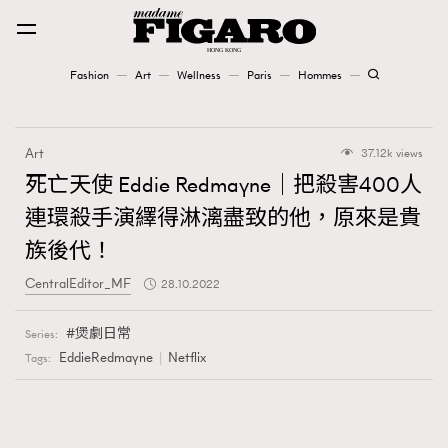
Fashion
Art
Wellness
Paris
Hommes
Fashion
Art
37.12k views
Art
死亡天使 Eddie Redmayne｜把殺害400人
連環殺手演繹得淋漓盡致的他，原來是貴
Wellness
族後代！
Karena Lam is On Our Cover
CentralEditor_MF
28.10.2022
Paris
煲劇日常
Series:
EddieRedmayne
Netflix
Tags:
Hommes