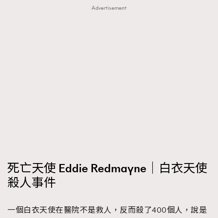
Advertisement
時裝心理學
2
當巨蟹座遇上處女座 Tyson Yoshi x 林家謙
煲劇日常
334
玩物壯志
1
本人已詳閱並同意遵守本文列明條款及細則。 請瀏覽
(
nmg.com.hk/privacy
) 閱讀本公司的私隱政策聲明。
本人願意接收新傳媒集團的最新消息及其他宣傳資訊，本人同意
死亡天使 Eddie Redmayne｜白衣天使
新傳媒集團使用本人的個人資料於任何推廣用途。
殺人事件
一個白衣天使在醫院不是救人，反而殺了400個人，說是