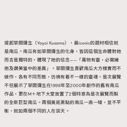
提起草間彌生（Yayoi Kusama），最iconic的題材相信就
是南瓜。南瓜有如草間彌生的化身，皆因這個生命體對她
而言是獨特的，體現了她的信念——「萬物有靈，必需擁
抱及讚美當中的差異」。草間彌生喜歡南瓜大方樸實而不
做作，各有不同形態，彷彿有着不一樣的靈魂。是次展覽
不但展示了草間彌生在1998年至2000年創作的舊有南瓜
作品，更在M＋地下大堂放置了2個特意為是次展覽而製
的全新巨型南瓜。兩個黃底黑點的南瓜一高一矮，並不平
衡，就如兩個不同的人在談天。