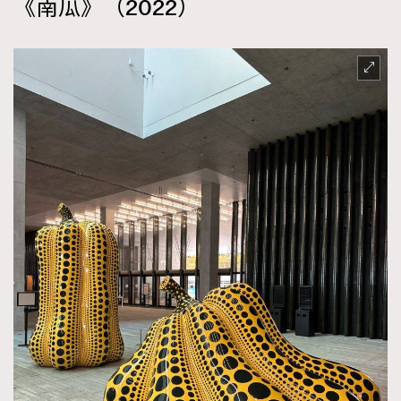
《南瓜》（2022）
時裝心理學
2
當巨蟹座遇上處女座 Tyson Yoshi x 林家謙
煲劇日常
334
玩物壯志
1
本人已詳閱並同意遵守本文列明條款及細則。 請瀏覽
(
nmg.com.hk/privacy
) 閱讀本公司的私隱政策聲明。
本人願意接收新傳媒集團的最新消息及其他宣傳資訊，本人同意
新傳媒集團使用本人的個人資料於任何推廣用途。