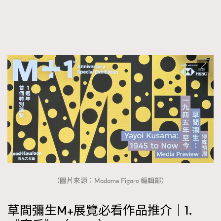
FigaroTalk
48
FigaroWatch
83
Grooming&Fitness
38
HommesFashion
2
HommeStyle
132
NoBagNoLife
349
People
53
#FigaroIssue 專訪陳漢娜Hanna與Takuro｜模特
TheFrenchWay
145
情侶談愛情
VAxChowSangSang
4
WatchesWonder&Beyond
21
WatchesWonder&Beyond
1
向ChanelN°5致敬
1
（圖片來源：Madame Figaro 編輯部）
大時代小事情
42
時尚熱話
537
草間彌生M+展覽必看作品推介｜1.
時尚配飾
297