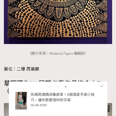
（圖片來源：Madame Figaro 編輯部）
展位：二樓 西展廳
草間彌生M+展覽必看作品推介｜5.
《太平洋》（1960年）
私藏的顯
別再用酒精消毒皮革！6個清潔手袋小技
巧，讓你更愛惜你的手袋
02.06.2025