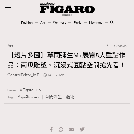
Fashion
Art
Wellness
Paris
Hommes
Fashion
Art
28k views
Art
【短片多圖】草間彌生M+展覽8大重點作
品：南瓜雕塑、沉浸式圓點空間搶先看！
Wellness
CentralEditor_MF
14.11.2022
Karena Lam is On Our Cover
FigaroHub
Series:
Paris
YayoiKusama
草間彌生
藝術
Tags:
Hommes