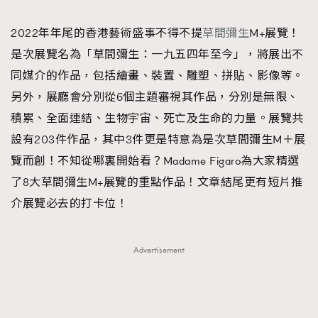
TRENDING
2022年年尾的香港藝術盛事不得不提
草間彌生
M+展覽！
#FigaroExhibition 群星力撐MF X Leung Mo《See
AFrenchMind
3
是次展覽名為「草間彌生：一九五四年至今」，將展出不
You In My Dream》展覽
DressLikeAParisienne
1
同媒介的作品，包括繪畫、裝置、雕塑、拼貼、影像等。
EmpowerF
103
另外，展廳會分別從6個主題審視其作品，分別是無限、
FashionWeek
191
積累、全面連結、生物宇宙、死亡及生命的力量。展覽共
FigaroAesthetic
308
設有203件作品，其中3件更是特意為是次草間彌生M＋展
FigaroAstrology
416
覽而創！不知從哪裏開始看？Madame Figaro為大家精選
FigaroBeauty
424
了8大草間彌生M+展覽的重點作品！文章結尾更有短片推
FigaroBeautyRitual
7
介展覽必去的打卡位！
FigaroCeleb
547
#FigaroExhibition Wyman 揭曉 Figaro Exhibition
FigaroCinéma
281
Advertisement
第二站！
FigaroDigitalCover
17
FigaroExhibition
12
FigaroExpert
1