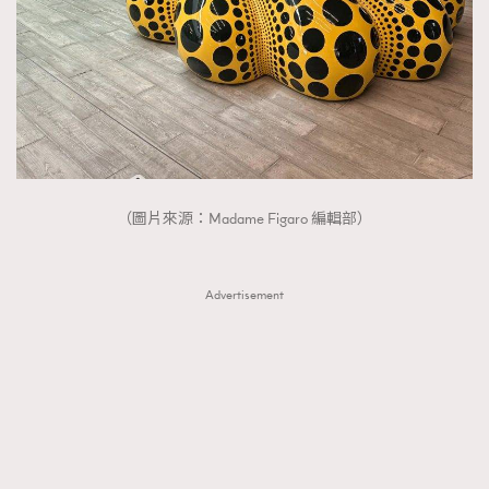
About us
Collaboration Opportunity
Disclaimer
Privacy
New Media Group
|
Madame Figaro editions:
France
|
Greece
|
Japan
|
Portugal
|
Spain
（圖片來源：Madame Figaro 編輯部）
Advertisement