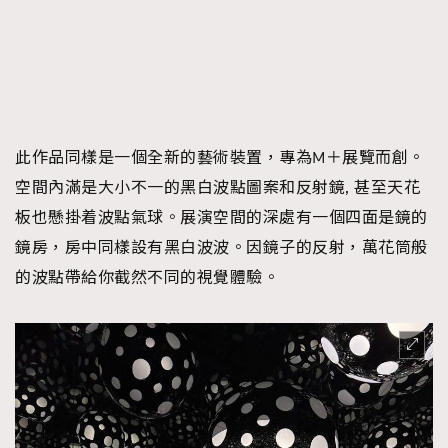
此作品同樣是一個全新的藝術裝置，專為M＋展覽而創。
空間內滿是大小不一的黑白波點圖案和反射鏡, 甚至天花
板也懸掛着波點氣球。展演空間的深處有一個四面是鏡的
鏡房，房中同樣設有黑白波波。因鏡子的反射，萬花筒般
的波點帶給你截然不同的視覺體驗。