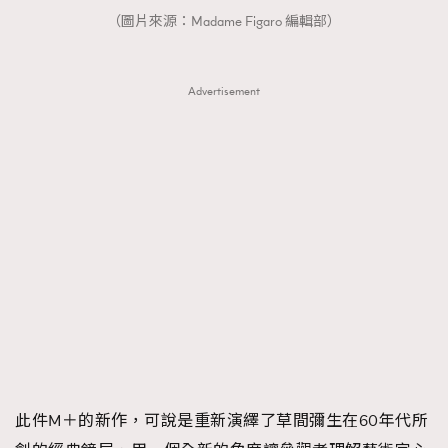
（圖片來源：Madame Figaro 編輯部）
AFrenchMind
DressLikeAParisienne
EmpowerF
FashionWeek
FigaroAesthetic
Advertisement
此件M＋的新作，可說是重新演繹了草間彌生在60年代所