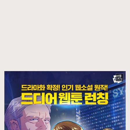
About us
Collaboration Opportunity
Disclaimer
Privacy
New Media Group
|
Madame Figaro editions:
France
|
Greece
|
Japan
|
Portugal
|
Spain