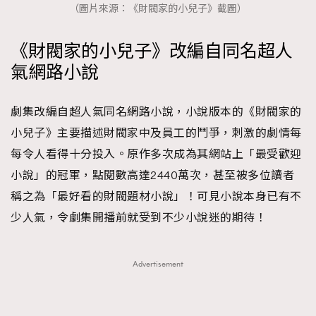
（圖片來源：《財閥家的小兒子》截圖）
時裝心理學
2
當巨蟹座遇上處女座 Tyson Yoshi x 林家謙
煲劇日常
334
《財閥家的小兒子》改編自同名超人
玩物壯志
1
氣網路小說
劇集改編自超人氣同名網路小說，小說版本的《財閥家的
小兒子》主要描述財閥家中及員工的鬥爭，刺激的劇情每
每令人看得十分投入。原作多次成為其網站上「最受歡迎
小說」的冠軍，點閱數高達2440萬次，甚至被多位讀者
本人已詳閱並同意遵守本文列明條款及細則。 請瀏覽
稱之為「最好看的財閥題材小說」！可見小說本身已有不
(
nmg.com.hk/privacy
) 閱讀本公司的私隱政策聲明。
少人氣，令劇集開播前就受到不少小說迷的期待！
本人願意接收新傳媒集團的最新消息及其他宣傳資訊，本人同意
新傳媒集團使用本人的個人資料於任何推廣用途。
Advertisement