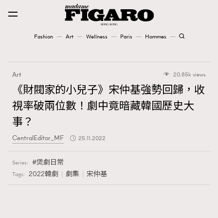
Fashion
Art
Wellness
Paris
Hommes
Fashion
Art
20.85k views
Art
《財閥家的小兒子》宋仲基強勢回歸，收
視率破兩位數！劇中竟暗藏韓國歷史大
Wellness
事？
Karena Lam is On Our Cover
CentralEditor_MF
25.11.2022
Paris
煲劇日常
Series:
2022韓劇
劇集
宋仲基
Tags:
Hommes