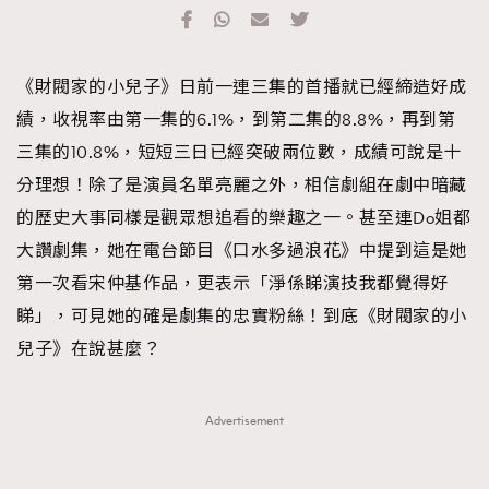
TRENDING
#FigaroExhibition 群星力撐MF X Leung Mo《See
AFrenchMind
3
《財閥家的小兒子》日前一連三集的首播就已經締造好成
You In My Dream》展覽
DressLikeAParisienne
1
績，收視率由第一集的6.1%，到第二集的8.8%，再到第
EmpowerF
103
三集的10.8%，短短三日已經突破兩位數，成績可說是十
FashionWeek
191
分理想！除了是演員名單亮麗之外，相信劇組在劇中暗藏
FigaroAesthetic
308
的歷史大事同樣是觀眾想追看的樂趣之一。甚至連Do姐都
FigaroAstrology
415
大讚劇集，她在電台節目《口水多過浪花》中提到這是她
FigaroBeauty
424
第一次看宋仲基作品，更表示「淨係睇演技我都覺得好
FigaroBeautyRitual
7
睇」，可見她的確是劇集的忠實粉絲！到底《財閥家的小
FigaroCeleb
547
兒子》在說甚麼？
#FigaroExhibition Wyman 揭曉 Figaro Exhibition
FigaroCinéma
281
第二站！
FigaroDigitalCover
17
Advertisement
FigaroExhibition
12
FigaroExpert
1