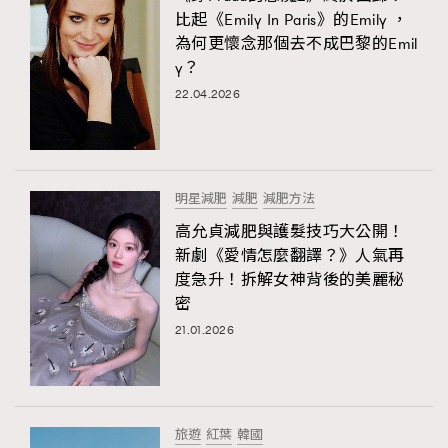
比起《Emily In Paris》的Emily ，
為何更懷念那個去不成巴黎的Emil
y？
22.04.2026
明星減肥
減肥
減肥方法
高允貞減肥與護髮技巧大公開！
新劇《愛情怎麼翻譯？》人氣再
度急升！拆解女神背後的美麗秘
密
21.01.2026
旅遊
紅葉
韓國