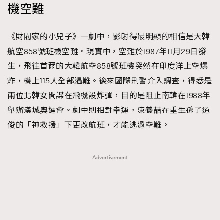
機空難
《財閥家的小兒子》一劇中，影射得最明顯的相信是大韓
航空858號班機空難。現實中，空難於1987年11月29日發
生，飛往首爾的大韓航空858號班機突然在印度洋上空爆
炸，機上115人全部遇難。後來國際刑警介入調查，得悉是
兩位北韓女間諜在飛機設炸彈，目的是阻止南韓在1988年
舉辦漢城奧運會。劇中則相對幸運，陳養喆在重生孫子道
俊的「神救援」下更改航班，才能逃過空難。
Advertisement