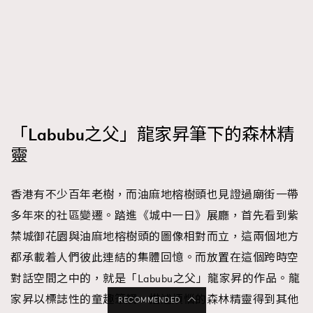
「Labubu之父」龍家昇筆下的森林精
靈
香港有不少百年老樹，而油麻地榕樹頭也見證過廟街一帶
多年來的社區變遷。踏進《城中一日》展廳，首先看到紫
禁城御花園與油麻地榕樹頭的圖像相對而立，這兩個地方
都承載着人們彼此連結的集體回憶。而放置在這個跨時空
對話空間之中的，就是「Labubu之父」龍家昇的作品。龍
家昇以標誌性的童趣筆觸，描述煩惱的森林精靈得到其他
RECOMMENDED