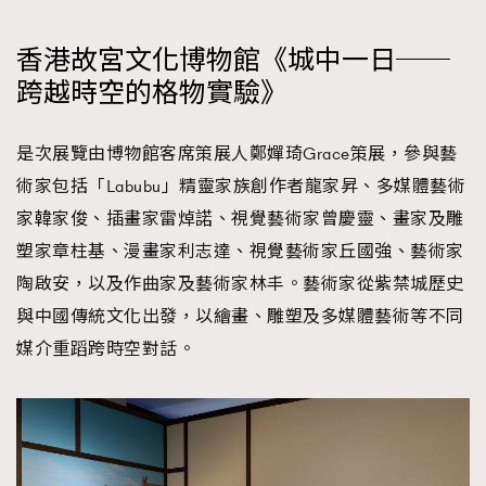
香港故宮文化博物館《城中一日──
跨越時空的格物實驗》
是次展覽由博物館客席策展人鄭嬋琦Grace策展，參與藝
術家包括「Labubu」精靈家族創作者龍家昇、多媒體藝術
家韓家俊、插畫家雷焯諾、視覺藝術家曾慶靈、畫家及雕
塑家章柱基、漫畫家利志達、視覺藝術家丘國強、藝術家
陶啟安，以及作曲家及藝術家林丰。藝術家從紫禁城歷史
與中國傳統文化出發，以繪畫、雕塑及多媒體藝術等不同
媒介重蹈跨時空對話。