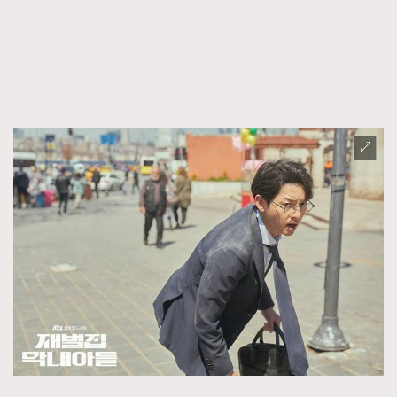
FigaroTalk
48
FigaroWatch
83
Grooming&Fitness
38
HommesFashion
2
HommeStyle
132
NoBagNoLife
349
People
53
#FigaroIssue 專訪陳漢娜Hanna與Takuro｜模特
TheFrenchWay
145
情侶談愛情
VAxChowSangSang
4
WatchesWonder&Beyond
21
WatchesWonder&Beyond
1
向ChanelN°5致敬
1
大時代小事情
42
時尚熱話
537
時尚配飾
297