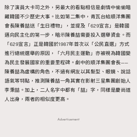
除了演員大卡司之外，另最大的看點相信是劇情中偷偷暗
AFrenchMind
DressLikeAParisienne
藏韓國不少歷史大事。比如第二集中，青瓦台給順洋集團
EmpowerF
FashionWeek
FigaroAesthetic
會長陳養喆送「生日禮物」，並提及「629宣言」是韓國
邁向民主化的第一步，暗示陳養喆需要投入選舉資金。而
「629宣言」正是韓國於1987年首次以「公民直選」方式
進行總統選舉的原因，「六月民主運動」亦被視為韓國變
為民主發展國家的重要里程碑。劇中的順洋集團會長——
陳養喆為虛構的角色，不過有網友以其髮型、眼鏡、說話
語氣等特點，推測陳養喆一角其實在影射三星集團創始人
李秉喆。加上，二人名字中都有「喆」字，同樣是慶尚道
人出身，兩者的相似度更高。
Advertisement