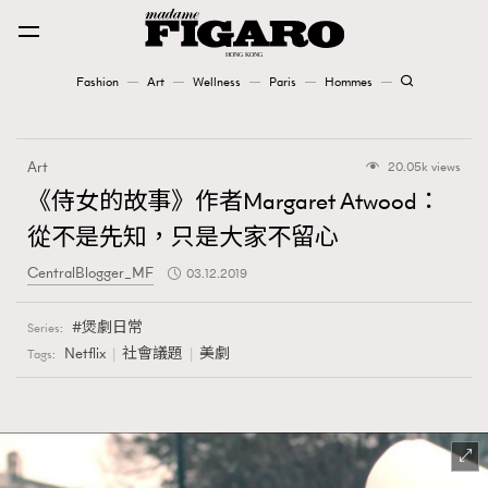
Fashion
Art
Wellness
Paris
Hommes
Fashion
Art
20.05k views
Art
《侍女的故事》作者Margaret Atwood：
從不是先知，只是大家不留心
Wellness
CentralBlogger_MF
03.12.2019
Karena Lam is On Our Cover
煲劇日常
Series:
Paris
Netflix
社會議題
美劇
Tags:
Hommes