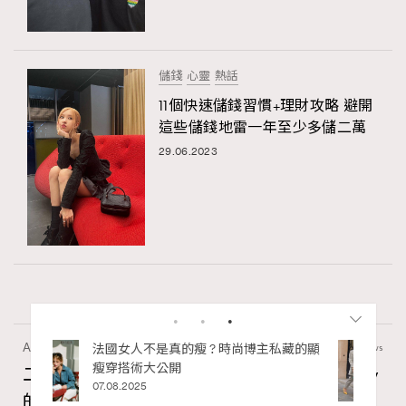
儲錢
心靈
熱話
11個快速儲錢習慣+理財攻略 避開
這些儲錢地雷一年至少多儲二萬
29.06.2023
Article
4.86k views
私藏的顯
別再用酒精消毒皮革！6個清潔手袋小技
巧，讓你更愛惜你的手袋
二十載建築長征：Louis Vuitton與Frank Gehry
02.06.2025
的美學對話錄