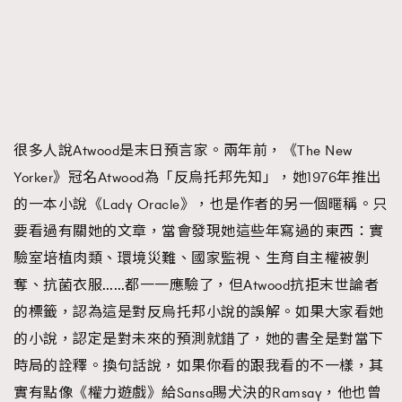
很多人說Atwood是末日預言家。兩年前，《The New
Yorker》冠名Atwood為「反烏托邦先知」，她1976年推出
的一本小說《Lady Oracle》，也是作者的另一個暱稱。只
TRENDING
要看過有關她的文章，當會發現她這些年寫過的東西：實
AFrenchMind
DressLikeAParisienne
驗室培植肉類、環境災難、國家監視、生育自主權被剝
EmpowerF
FashionWeek
FigaroAesthetic
奪、抗菌衣服……都一一應驗了，但Atwood抗拒末世論者
的標籤，認為這是對反烏托邦小說的誤解。如果大家看她
的小說，認定是對未來的預測就錯了，她的書全是對當下
時局的詮釋。換句話說，如果你看的跟我看的不一樣，其
實有點像《權力遊戲》給Sansa賜犬決的Ramsay，他也曾