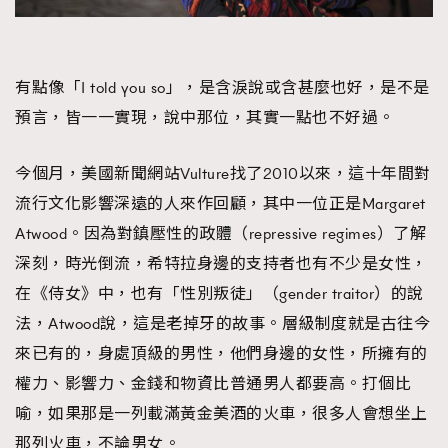
有點像「I told you so」，是含淚說或含甚麼也好，是不是
預言，皆一一實現，說中那位，其實一點也不好過。
今個月，美國新聞網站Vulture找了2010以來，這十年間對
流行文化影響深遠的人來作回顧，其中一位正是Margaret
Atwood。因為對鎮壓性的政體（repressive regimes）了解
深刻，時光倒流，希特拉身邊的支持者也有不少是女性，
在《侍女》中，也有「性別叛徒」（gender traitor）的說
法，Atwood說，這是老掉牙的故事。層級制度就是古往今
來已有的，身處頂級的男性，他們身邊的女性，所擁有的
權力、影響力、金錢和物資比普通男人都要高。打個比
喻，如果那是一列載滿黃金美酒的火車，很多人會想坐上
那列火車，不論男女。