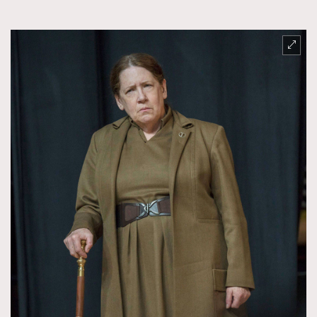
時裝心理學
2
當巨蟹座遇上處女座 Tyson Yoshi x 林家謙
煲劇日常
334
玩物壯志
1
本人已詳閱並同意遵守本文列明條款及細則。 請瀏覽
(
nmg.com.hk/privacy
) 閱讀本公司的私隱政策聲明。
本人願意接收新傳媒集團的最新消息及其他宣傳資訊，本人同意
新傳媒集團使用本人的個人資料於任何推廣用途。