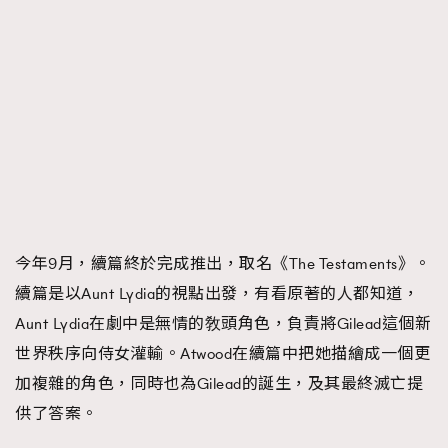
今年9月，續篇終於完成推出，取名《The Testaments》。
續篇是以Aunt Lydia的視點出發，有看原著的人都知道，
Aunt Lydia在劇中是無情的敎頭角色，負責將Gilead這個新
世界秩序向侍女灌輸。Atwood在續篇中把她描繪成一個更
加複雜的角色，同時也為Gilead的誕生，及其最終滅亡提
供了答案。