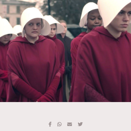
TRENDING
#FigaroExhibition 群星力撐MF X Leung Mo《See
AFrenchMind
3
You In My Dream》展覽
DressLikeAParisienne
1
EmpowerF
103
FashionWeek
191
FigaroAesthetic
308
FigaroAstrology
416
FigaroBeauty
424
FigaroBeautyRitual
7
FigaroCeleb
547
#FigaroExhibition Wyman 揭曉 Figaro Exhibition
FigaroCinéma
281
第二站！
FigaroDigitalCover
17
FigaroExhibition
12
FigaroExpert
1