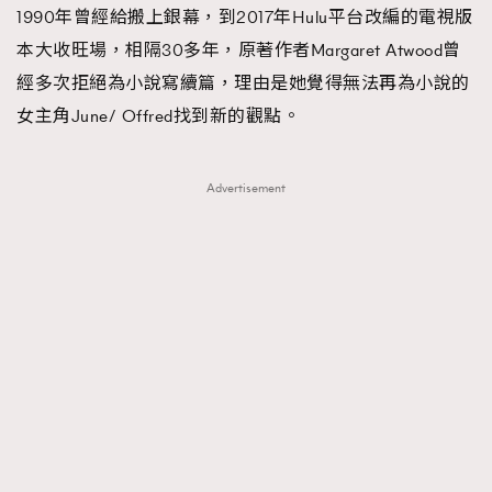
FigaroTalk
48
1990年曾經給搬上銀幕，到2017年Hulu平台改編的電視版
FigaroWatch
83
本大收旺場，相隔30多年，原著作者Margaret Atwood曾
Grooming&Fitness
38
經多次拒絕為小說寫續篇，理由是她覺得無法再為小說的
HommesFashion
2
女主角June/ Offred找到新的觀點。
HommeStyle
132
NoBagNoLife
349
Advertisement
People
53
#FigaroIssue 專訪陳漢娜Hanna與Takuro｜模特
TheFrenchWay
145
情侶談愛情
VAxChowSangSang
4
WatchesWonder&Beyond
21
WatchesWonder&Beyond
1
向ChanelN°5致敬
1
大時代小事情
42
時尚熱話
537
時尚配飾
297