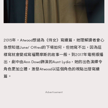
About us
Collaboration Opportunity
Disclaimer
Privacy
New Media Group
|
Madame Figaro editions:
France
|
Greece
|
Japan
|
Portugal
|
Spain
2015年，Atwood想過為《侍女》寫續篇，她理解讀者會心
急想知道June/ Offred的下場如何，但她寫不出，因為這
樣寫就會變成寫福爾摩斯的故事一般。到2017年電視版播
出，劇中由Ann Dowd飾演的Aunt Lydia，她的出色演繹令
角色更加立體，激發Atwood以這個角色的視點出發寫續
篇。
Advertisement