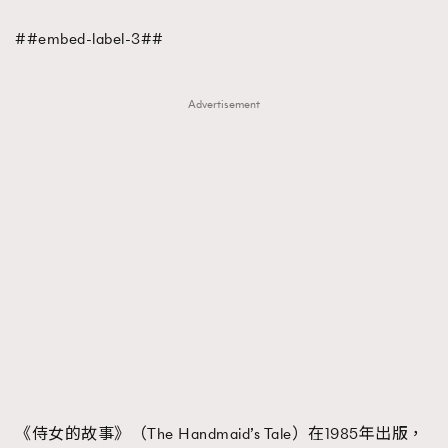
FigaroFrancais
41
##embed-label-3##
FigaroGadget
1
FigaroHealth
647
Advertisement
FigaroHub
128
FigaroIcon
68
法國五月French May專訪四位香港文藝代表
FigaroInsight
156
FigaroIssue
271
FigaroJewellery
87
FigaroLifestyle
230
FigaroLove
89
FigaroMasterclass
20
FigaroMusic
90
FigaroStyle
89
#FigaroIssue 容祖兒封面專訪｜追逐歌手夢
FigaroSubculture
14
《侍女的故事》（The Handmaid’s Tale）在1985年出版，