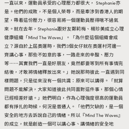
一直以來，運動員承受的心理壓力都很大， Stephanie亦
是。他們的成敗，不是個人榮辱，而是牽涉到香港人的期
望，帶着這份壓力，很容易將一個運動員壓得喘不過氣
來。就在去年，Stephanie跟好友鄭莉梅、楊珍美成立心理
健康組織「Mind The Waves」。「為什麼這個組織會成
立？源自於上屆奧運時，我們3個女仔就在奧運村河邊一
齊講心事，那些不如意的事，一路走來的辛酸、壓力
等⋯⋯其實我們一直是好朋友，竟然都要等到所有事情完
結後，才敢將情緒釋放出來。」她說那時彼此 一直遇到同
樣問題，只是從來沒有一個共識：原來可以講得。「就算
問題不能解決，大家知道彼此共同面對這件事，那個心情
已經相差好遠。」她們明白，作為心理強度很高的運動員
都有掙扎的時候，何況是普通人。「他們欠缺的，是一個
安全的地方去訴說自己的情緒。所以『Mind The Waves』
的成立，就是創造一個可以講心事、講情緒的安全地