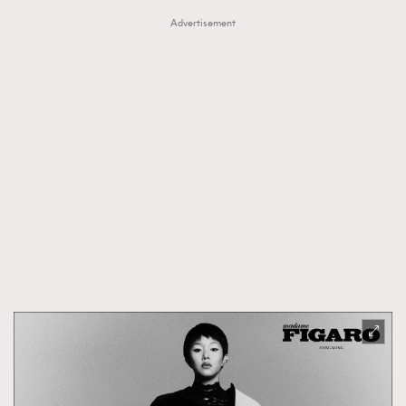
Advertisement
AFrenchMind
DressLikeAParisienne
EmpowerF
FashionWeek
FigaroAesthetic