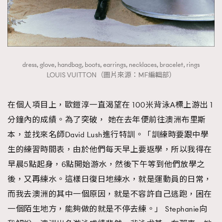
dress, glove, handbag, boots, earrings, necklaces, bracelet, rings
LOUIS VUITTON（圖片來源：MF編輯部）
在個人項目上，歐鎧淳一直渴望在 100米背泳A標上游出 1
分鐘內的成績。為了突破， 她在去年便前往澳洲布里斯
本，並找來名師David Lush進行特訓。「訓練時要跟中學
生的練習時間表，由於他們每天早上要返學，所以我得在
早晨5點起身，6點開始游水，然後下午等到他們放學之
後，又再練水。這樣日復日地練水，就是運動員的日常，
而我去澳洲的其中一個原因，就是不容許自己逃跑，困在
一個陌生地方，能夠做的就是不停去練。」 Stephanie向