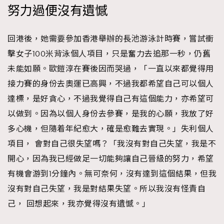
努力過便沒有遺憾
回港後，她需要參加香港舉辦的長池游泳計時賽，嘗試衝
擊女子100米背泳個人項目，只是奮力去追那一秒，仍舊
未能如願。歐鎧淳在賽後因而哭過，「一直以來都覺得用
接力賽的身份去奧運已高興，不過我都希望自己可以個人
達標，是好貪心，不過我覺得自己有這個能力，亦希望可
以做到。因為以個人身份去參賽，是我的心願，我放了好
多心機，但隨着年紀愈大，確是愈難去實現。」失利個人
項目， 會對自己很失望嗎？「我沒有對自己失望，我是不
開心，因為我已經做足一切能夠讓自己晉級的努力，希望
有機會游到1分鐘內。無可奈何，沒有達到這個結果，但我
沒有對自己失望，我是對結果失望。所以我沒有怪責自
己， 回想起來，我亦覺得沒有遺憾。」
TRENDING