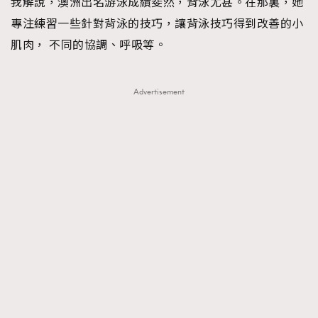
我解說，澳洲出名游泳成績斐然，背泳尤甚。在那裏，她
專注練習一些針對背泳的技巧，讓背泳技巧得到改善的小
肌肉， 不同的協調、呼吸等。
Advertisement