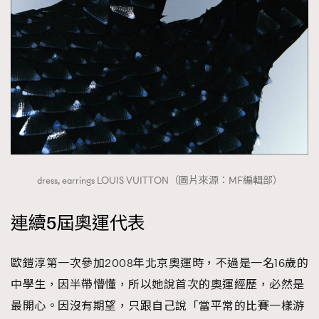
時裝心理學
2
當巨蟹座遇上處女座 Tyson Yoshi x 林家謙
煲劇日常
334
玩物壯志
1
dress, earrings LOUIS VUITTON（圖片來源：MF編輯部）
本人已詳閱並同意遵守本文列明條款及細則。 請瀏覽
(
nmg.com.hk/privacy
) 閱讀本公司的私隱政策聲明。
連續5屆奧運代表
本人願意接收新傳媒集團的最新消息及其他宣傳資訊，本人同意
新傳媒集團使用本人的個人資料於任何推廣用途。
歐鎧淳第一次參加2008年北京奧運時，不過是一名16歲的
中學生，因半帶懵懂，所以她說首次的奧運經歷，必然是
最開心。因沒有期望，只跟自己說「當平常的比賽一樣游