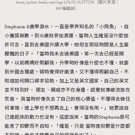
dress, jacket, heels, earrings LOUIS VUITTON（圖片來源：
MF編輯部）
Stephanie 8歲學游水，一直是學界知名的「小飛魚」，自
小獲獎無數。到16歲就參加奧運，當時人生確是沒什麼挫
折可言，直到去美國升讀大學，她坦言那段時間是人生最
艱難的日子。「當時我未去過美國，第一次去已經是開
學。以前媽媽好照顧我，升學時好像是什麼也不懂，就要
到外國去獨處。頓時覺得好崩潰，又不懂得照顧自己，不
知道如何開口尋求協助，加上又是英文國家，自己的英文
並不特別好， 朋友、親戚亦不在身邊，感覺就像被流放在
荒島。 我當時好像失去了自己的核心價值，不懂得去做任
何事情，連上學也不想再去上，覺得沒有用。」她更說自
己連起床的動力也沒有。這麼說來，當時的Stephanie很可
能患了抑鬱而不自知。「確是，只是 當時連抑鬱是什麼都