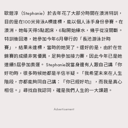
TRENDING
歐鎧淳（Stephanie）於去年花了大部分時間在澳洲特訓，
#FigaroExhibition 群星力撐MF X Leung Mo《See
AFrenchMind
3
目的是在100米背泳A標達標，能以個人泳手身份參賽。在
You In My Dream》展覽
DressLikeAParisienne
1
澳洲，她每天得5點起床，6點開始練水，幾乎從沒間斷。
EmpowerF
103
特訓後回港，她參加今年6月舉行的「長池游泳計時
FashionWeek
191
賽」，結果未達標，當時的她哭了。還好的是，由於在世
FigaroAesthetic
308
錦賽的成績非常優異，足夠參加接力賽，因此今年已是她
FigaroAstrology
416
連續5屆參加奧運。 Stephanie說當身邊有人跟自己講「你
FigaroBeauty
424
好叻時，很多時候她都是半信半疑。「我希望未來在人生
FigaroBeautyRitual
7
階段，亦都能夠同自己講：『你已經好叻』，而我是真心
FigaroCeleb
547
相信。」尋找自我認同，確是我們人生的一大課題。
#FigaroExhibition Wyman 揭曉 Figaro Exhibition
FigaroCinéma
281
第二站！
FigaroDigitalCover
17
Advertisement
FigaroExhibition
12
FigaroExpert
1