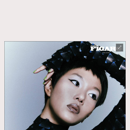
FigaroTalk
48
FigaroWatch
83
Grooming&Fitness
38
HommesFashion
2
HommeStyle
132
NoBagNoLife
349
People
53
#FigaroIssue 專訪陳漢娜Hanna與Takuro｜模特
TheFrenchWay
145
情侶談愛情
VAxChowSangSang
4
WatchesWonder&Beyond
21
WatchesWonder&Beyond
1
向ChanelN°5致敬
1
大時代小事情
42
時尚熱話
537
時尚配飾
297