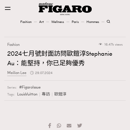
Fashion
Art
Wellness
Paris
Hommes
Fashion
Fashion
16.47k views
Art
2024七月號封面訪問歐鎧淳Stephanie
Au：能堅持，你已足夠優秀
Wellness
Meilian Lee
29.07.2024
Karena Lam is On Our Cover
FigaroIssue
Series:
Paris
LouisVuitton
專訪
歐鎧淳
Tags:
Hommes