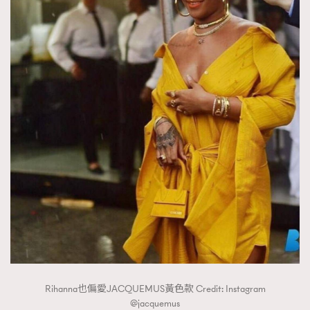
Rihanna也偏愛JACQUEMUS黃色款 Credit: Instagram
@jacquemus