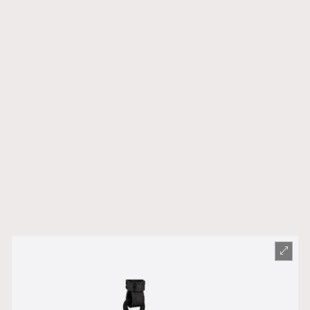
TRENDING
AFrenchMind
DressLikeAParisienne
EmpowerF
FashionWeek
FigaroAesthetic