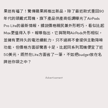
TRENDING
果迷有福了！驚傳蘋果將推出新品，除了最近款式重回90
#FigaroExhibition 群星力撐MF X Leung Mo《See
AFrenchMind
3
年代的頭戴式耳機，旗下產品供產商低調曝光了AirPods
You In My Dream》展覽
DressLikeAParisienne
1
Pro Lite的最新情報，據説價格親民兼外形輕巧，看似比起
EmpowerF
103
Max更值得入手。報導指出，它與現時AirPods外形相似，
FashionWeek
191
並擁有更持久的電池續航力，只不過將不會提供主動降噪
FigaroAesthetic
308
功能，但價格方面卻驚喜十足，比起同系列耳機便宜了近
FigaroAstrology
416
50美元，既然在Lite方面省了一筆，不如把budget放在名
FigaroBeauty
424
牌迷你袋之中？
FigaroBeautyRitual
7
FigaroCeleb
547
Advertisement
#FigaroExhibition Wyman 揭曉 Figaro Exhibition
FigaroCinéma
281
第二站！
FigaroDigitalCover
17
FigaroExhibition
12
FigaroExpert
1