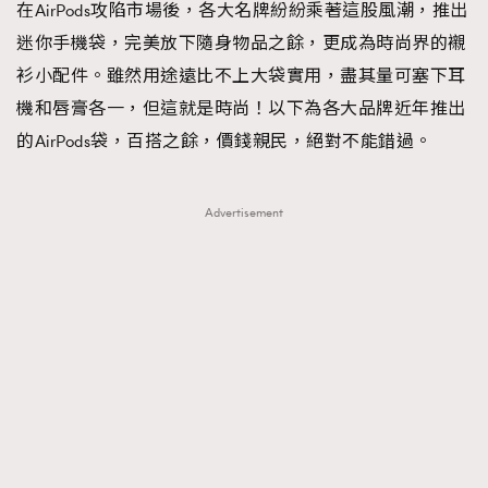
在AirPods攻陷市場後，各大名牌紛紛乘著這股風潮，推出
時裝心理學
2
當巨蟹座遇上處女座 Tyson Yoshi x 林家謙
迷你手機袋，完美放下隨身物品之餘，更成為時尚界的襯
煲劇日常
334
衫小配件。雖然用途遠比不上大袋實用，盡其量可塞下耳
玩物壯志
1
機和唇膏各一，但這就是時尚！以下為各大品牌近年推出
的AirPods袋，百搭之餘，價錢親民，絕對不能錯過。
Advertisement
本人已詳閱並同意遵守本文列明條款及細則。 請瀏覽
(
nmg.com.hk/privacy
) 閱讀本公司的私隱政策聲明。
本人願意接收新傳媒集團的最新消息及其他宣傳資訊，本人同意
新傳媒集團使用本人的個人資料於任何推廣用途。