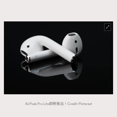
FigaroTalk
48
FigaroWatch
83
Grooming&Fitness
38
HommesFashion
2
HommeStyle
132
NoBagNoLife
349
People
53
#FigaroIssue 專訪陳漢娜Hanna與Takuro｜模特
TheFrenchWay
145
情侶談愛情
VAxChowSangSang
4
WatchesWonder&Beyond
21
WatchesWonder&Beyond
1
向ChanelN°5致敬
1
大時代小事情
42
AirPods Pro Lite即將推出！Credit: Pinterest
時尚熱話
537
時尚配飾
297