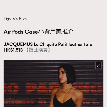
About us
Collaboration Opportunity
Disclaimer
Privacy
New Media Group
|
Madame Figaro editions:
France
|
Greece
Figaro’s Pick
|
Japan
|
Portugal
|
Spain
AirPods Case小資用家推介
JACQUEMUS Le Chiquito Petit leather tote
HK$1,513
【按此購買】