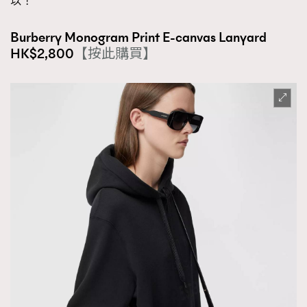
以！
Burberry Monogram Print E-canvas Lanyard
HK$2,800
【按此購買】