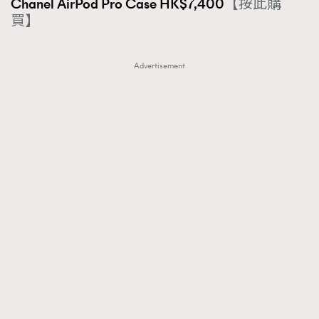
Chanel AirPod Pro Case HK$7,400
【按此購
買】
Advertisement