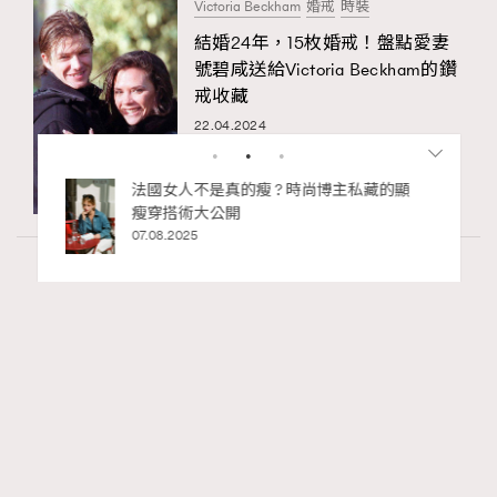
Victoria Beckham
婚戒
時裝
結婚24年，15枚婚戒！盤點愛妻
號碧咸送給Victoria Beckham的鑽
戒收藏
22.04.2024
私藏的顯
別再用酒精消毒皮革！6個清潔手袋小技
巧，讓你更愛惜你的手袋
02.06.2025
Fashion
130 views
Watches and Wonders 2026: CHANEL全新
RECOMMENDED
Mademoiselle Privé Bouton Lion獅子系列戒指
錶與長頸鏈錶
Maria Leung
06.08.2026