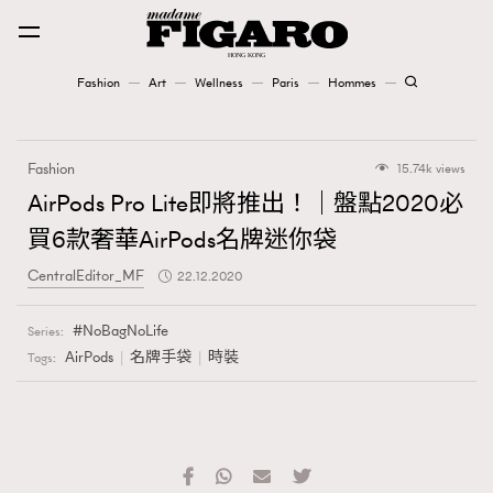
Fashion
Art
Wellness
Paris
Hommes
Fashion
Fashion
15.74k views
Art
AirPods Pro Lite即將推出！｜盤點2020必
買6款奢華AirPods名牌迷你袋
Wellness
CentralEditor_MF
22.12.2020
Karena Lam is On Our Cover
NoBagNoLife
Series:
Paris
AirPods
名牌手袋
時裝
Tags:
Hommes