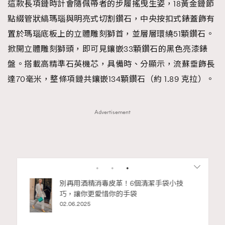
這款長項鏈時計會隨佩帶者的步履搖曳生姿，18黃金鏈節
點綴管狀縞瑪瑙與明亮式切割鑽石，中央按扣式錶蓋飾有
置於瑪瑙底板上的立體雕刻獅首，並層層環繞51顆鑽石。
掀開立體雕刻獅頭，即可見鑲嵌33顆鑽石的黑色亮漆錶
盤。搭載高精準石英機芯，具備時、分顯示，流蘇垂飾長
達70毫米，整條項鏈共鑲嵌134顆鑽石（約 1.89 克拉）。
Advertisement
RECOMMENDED