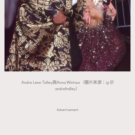
FigaroTalk
48
FigaroWatch
83
Grooming&Fitness
38
HommesFashion
2
HommeStyle
132
NoBagNoLife
349
People
53
#FigaroIssue 專訪陳漢娜Hanna與Takuro｜模特
TheFrenchWay
145
情侶談愛情
VAxChowSangSang
4
Andre Leon Talley與Anna Wintour（圖片來源：ig ＠
WatchesWonder&Beyond
21
andreltalley）
WatchesWonder&Beyond
1
向ChanelN°5致敬
1
Advertisement
大時代小事情
42
時尚熱話
537
時尚配飾
297