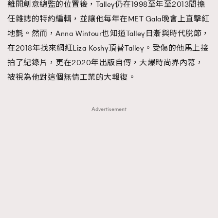
離開創意總監的位置後，Talley仍在1998至年至2013間擔
任雜誌的特約編輯，並讓他每年在MET Gala晚會上直擊紅
地氈。然而，Anna Wintour也知道Talley日漸與時代脫節，
在2018年找來網紅Liza Koshy頂替Talley。受傷的他馬上接
拍了紀錄片，更在2020年出版自傳，大爆時尚界內幕，
被視為他對這個無情工業的大報復。
Advertisement