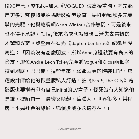
1980年代，當Talley加入《VOGUE》位高權重時，率先起
用更多非裔模特兒拍攝時裝造型故事，是推動種族多元美
學的先驅。他與總編輯Anna Wintour合作無間，可是後來
也不得不承認，Talley後來名成利就後也日漸失去當初的
才華和光茫。黎堅惠在看過《September Issue》紀錄片後
寫道：「因為沒有甚麼朋友，所以Anna身邊就要有高大的
傍友，那位Andre Leon Talley完全將Vogue和Class兩個字
拉到地底，巴巴閉，這些年來，寫那兩頁的時裝日記，炫
耀設計師給他的限量版私人訂造，拍《Sex & The City》電
影版也要攬著印有自己initial的LV盒子，慌死沒有人知道他
是誰，擺晒甫士，最慘又唔靚，這種人，世界很多，某程
度上也是社會的縮影，狐假虎威亦永遠存在。」
Advertisement