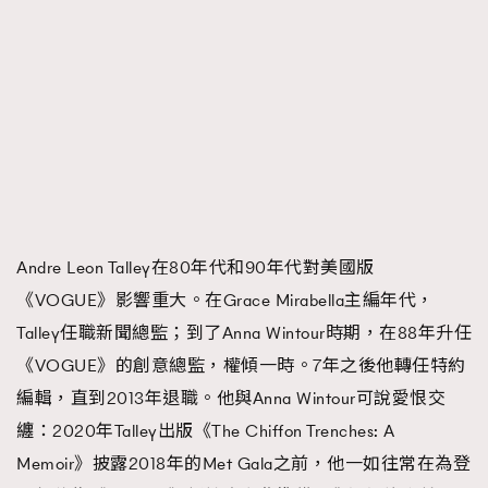
時裝心理學
2
當巨蟹座遇上處女座 Tyson Yoshi x 林家謙
煲劇日常
334
玩物壯志
1
Andre Leon Talley在80年代和90年代對美國版
《VOGUE》影響重大。在Grace Mirabella主編年代，
本人已詳閱並同意遵守本文列明條款及細則。 請瀏覽
(
nmg.com.hk/privacy
) 閱讀本公司的私隱政策聲明。
Talley任職新聞總監；到了Anna Wintour時期，在88年升任
本人願意接收新傳媒集團的最新消息及其他宣傳資訊，本人同意
《VOGUE》的創意總監，權傾一時。7年之後他轉任特約
新傳媒集團使用本人的個人資料於任何推廣用途。
編輯，直到2013年退職。他與Anna Wintour可說愛恨交
纏：2020年Talley出版《The Chiffon Trenches: A
Memoir》披露2018年的Met Gala之前，他一如往常在為登