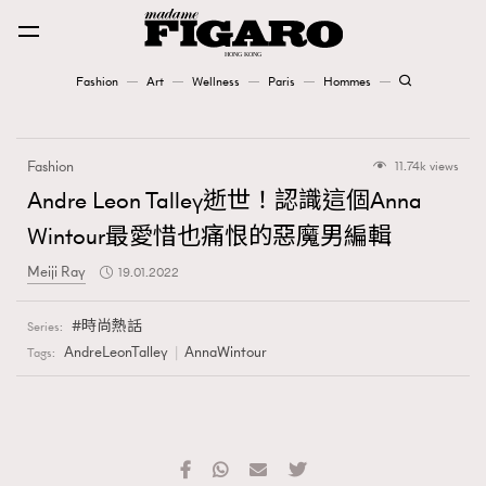
Fashion
Art
Wellness
Paris
Hommes
Fashion
Fashion
11.74k views
Art
Andre Leon Talley逝世！認識這個Anna
Wintour最愛惜也痛恨的惡魔男編輯
Wellness
Meiji Ray
19.01.2022
Karena Lam is On Our Cover
時尚熱話
Series:
Paris
AndreLeonTalley
AnnaWintour
Tags:
Hommes