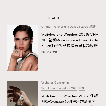
RELATED
Chanel
Watches and wonders 2026
腕錶
Watches and Wonders 2026: CHA
NEL全新Mademoiselle Privé Bouto
n Lion獅子系列戒指錶與長項鏈錶
06.08.2026
Vacheron Constantin
Watches and wonders 2026
腕錶
Watches and Wonders 2026: 江詩
丹頓Overseas系列推出超薄機芯