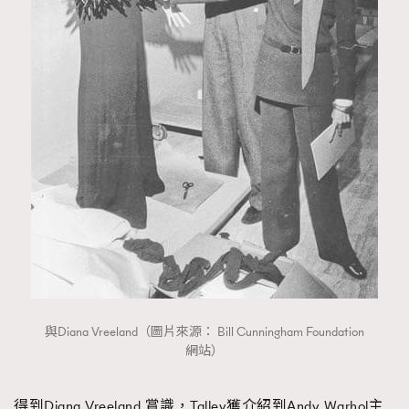
與Diana Vreeland（圖片來源： Bill Cunningham Foundation
網站）
得到Diana Vreeland 賞識，Talley獲介紹到Andy Warhol主