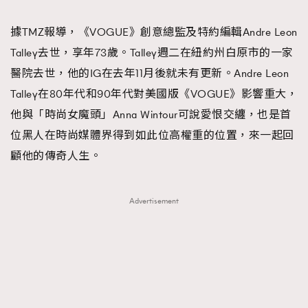
TRENDING
據TMZ報導，《VOGUE》創意總監及特約編輯Andre Leon
#FigaroExhibition 群星力撐MF X Leung Mo《See
AFrenchMind
3
Talley去世，享年73歲。Talley週二在紐約州白原市的一家
You In My Dream》展覽
DressLikeAParisienne
1
醫院去世，他的IG在去年11月後就未有更新。Andre Leon
EmpowerF
103
Talley在80年代和90年代對美國版《VOGUE》影響重大，
FashionWeek
191
他與「時尚女魔頭」Anna Wintour可說愛恨交纏，也是首
FigaroAesthetic
308
位黑人在時尚媒體界得到如此位高權重的位置，來一起回
FigaroAstrology
416
顧他的傳奇人生。
FigaroBeauty
424
FigaroBeautyRitual
7
Advertisement
FigaroCeleb
547
#FigaroExhibition Wyman 揭曉 Figaro Exhibition
FigaroCinéma
281
第二站！
FigaroDigitalCover
17
FigaroExhibition
12
FigaroExpert
1