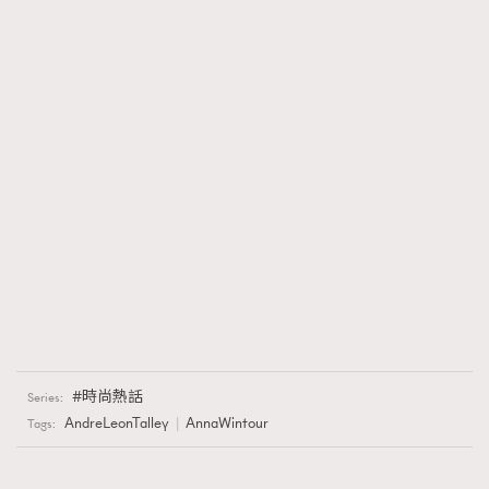
時尚熱話
Series:
AndreLeonTalley
AnnaWintour
Tags: