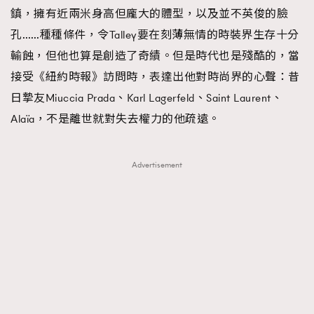
鎮，擁有近兩米身高但龐大的體型，以及並不英俊的臉
孔……種種條件，令Talley要在刻薄無情的時裝界生存十分
輸蝕，但他也算是創造了奇績。但是時代也是殘酷的，當
接受《紐約時報》訪問時，表達出他對時尚界的心聲：昔
日摯友Miuccia Prada、Karl Lagerfeld、Saint Laurent、
Alaïa，不是離世就對失去權力的他疏遠。
Advertisement