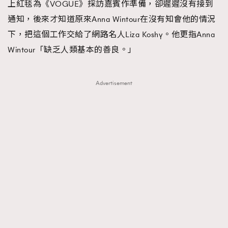
上紅毯為《VOGUE》採訪嘉賓作準備，卻遲遲沒有接到
About us
Collaboration Opportunity
Disclaimer
Privacy
通知，後來才知道原來Anna Wintour在沒有知會他的情況
New Media Group
|
Madame Figaro editions:
France
|
Greece
下，把這個工作交給了網路名人Liza Koshy。他更指Anna
|
Japan
|
Portugal
|
Spain
Wintour「缺乏人類基本的善良。」
Advertisement