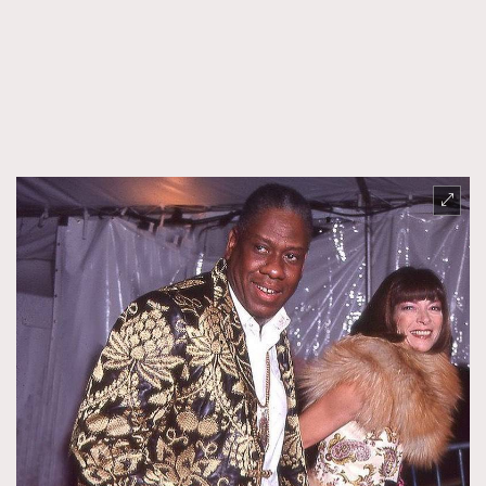
FigaroFrancais
41
FigaroGadget
1
FigaroHealth
647
FigaroHub
128
FigaroIcon
68
法國五月French May專訪四位香港文藝代表
FigaroInsight
156
FigaroIssue
271
FigaroJewellery
87
FigaroLifestyle
230
FigaroLove
89
FigaroMasterclass
20
FigaroMusic
90
FigaroStyle
89
#FigaroIssue 容祖兒封面專訪｜追逐歌手夢
FigaroSubculture
14