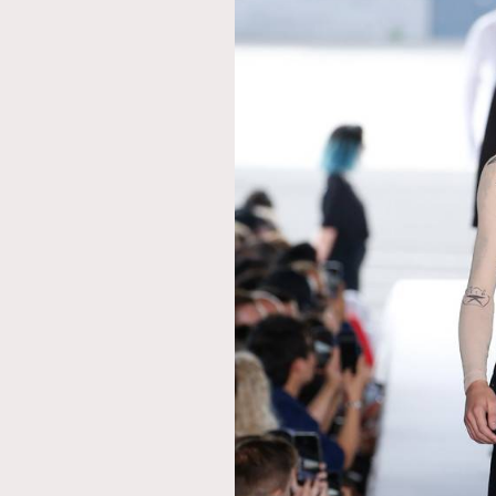
AFrenchMind
D