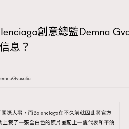
nciaga創意總監Demna Gv
TRENDING
信息？
3
AFrenchMind
1
DressLikeAParisienne
emnaGvasalia
103
EmpowerF
191
FashionWeek
308
FigaroAesthetic
際大事，而Balenciaga在不久前就因此將官方
空，隨後上載了一張全白色的照片並配上一隻代表和平鴿