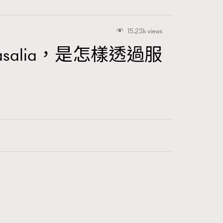
15.23k views
asalia，是怎樣透過服
416
FigaroAstrology
424
FigaroBeauty
7
FigaroBeautyRitual
547
FigaroCeleb
281
FigaroCinéma
17