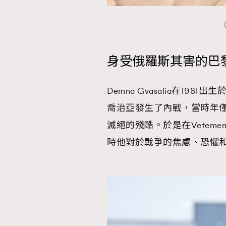
（
身受俄羅斯其害的巴黎世家
Demna Gvasalia在198
喬治亞發生了內戰，當時年僅10
滅絕的殘酷。於是在Veteme
時他對於戰爭的焦慮、恐懼