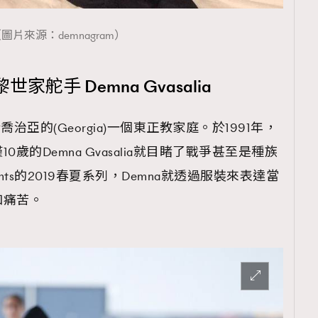
圖片來源：demnagram）
舵手 Demna Gvasalia
1出生於喬治亞的(Georgia)一個東正教家庭。於1991年，
歲的Demna Gvasalia就目睹了戰爭甚至是種族
mts的2019春夏系列，Demna就透過服裝來表達當
和痛苦。