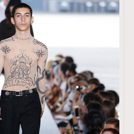
TRENDING
ressLikeAParisienne
Empower
FigaroAesthetic