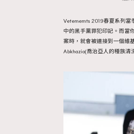
Vetememts 2019春
中的黑手黨罪犯印記。而當你使
案時，就會被連接到一個維基百科的頁面—E
Abkhazia(喬治亞人的種族清