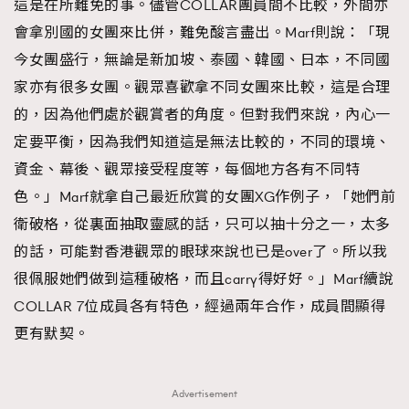
這是在所難免的事。儘管COLLAR團員間不比較，外間亦
會拿別國的女團來比併，難免酸言盡出。Marf則說：「現
今女團盛行，無論是新加坡、泰國、韓國、日本，不同國
家亦有很多女團。觀眾喜歡拿不同女團來比較，這是合理
的，因為他們處於觀賞者的角度。但對我們來說，內心一
定要平衡，因為我們知道這是無法比較的，不同的環境、
資金、幕後、觀眾接受程度等，每個地方各有不同特
色。」Marf就拿自己最近欣賞的女團XG作例子，「她們前
衛破格，從裏面抽取靈感的話，只可以抽十分之一，太多
的話，可能對香港觀眾的眼球來說也已是over了。所以我
很佩服她們做到這種破格，而且carry得好好。」Marf續說
COLLAR 7位成員各有特色，經過兩年合作，成員間顯得
更有默契。
Advertisement