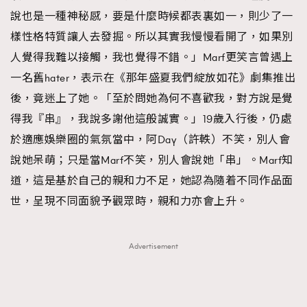
說也是一種神秘感，要是什麼時候都表裏如一，則少了一
樣性格特質讓人去發掘。所以其實我慢慢看開了，如果別
人覺得我難以接觸，我也覺得不錯。」Marf更笑言曾遇上
一名舊hater，表示在《那年盛夏我們綻放如花》劇集推出
後，竟迷上了她。「至於問她為何不喜歡我，對方說是覺
得我『串』，我說多謝他這般誠實。」19歲入行後，仍處
於適應娛樂圈的氣氛當中，阿Day（許軼）不笑，別人會
說她呆萌；只是當Marf不笑，別人會說她「串」。Marf知
道，這是基於自己的親和力不足，她認為隨着不同作品面
世，呈現不同面貌予觀眾時，親和力亦會上升。
Advertisement