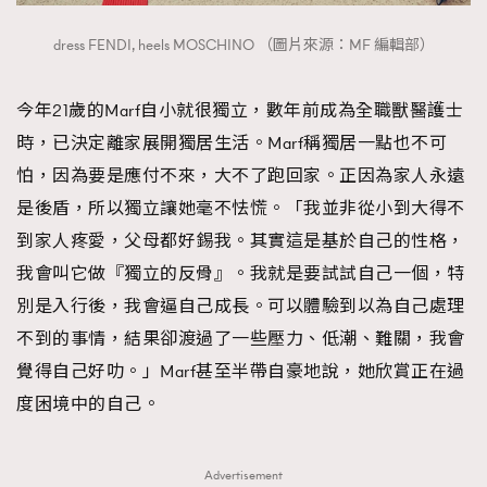
dress FENDI, heels MOSCHINO （圖片來源：MF 編輯部）
今年21歲的Marf自小就很獨立，數年前成為全職獸醫護士
時，已決定離家展開獨居生活。Marf稱獨居一點也不可
怕，因為要是應付不來，大不了跑回家。正因為家人永遠
是後盾，所以獨立讓她毫不怯慌。「我並非從小到大得不
到家人疼愛，父母都好錫我。其實這是基於自己的性格，
我會叫它做『獨立的反骨』。我就是要試試自己一個，特
別是入行後，我會逼自己成長。可以體驗到以為自己處理
不到的事情，結果卻渡過了一些壓力、低潮、難關，我會
覺得自己好叻。」Marf甚至半帶自豪地說，她欣賞正在過
度困境中的自己。
Advertisement