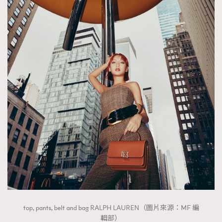
top, pants, belt and bag RALPH LAUREN（圖片來源：MF 編
輯部）