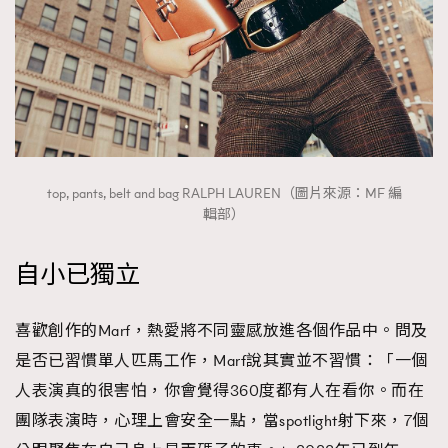
時裝心理學
2
當巨蟹座遇上處女座 Tyson Yoshi x 林家謙
煲劇日常
334
玩物壯志
1
top, pants, belt and bag RALPH LAUREN（圖片來源：MF 編
輯部）
自小已獨立
本人已詳閱並同意遵守本文列明條款及細則。 請瀏覽
(
nmg.com.hk/privacy
) 閱讀本公司的私隱政策聲明。
本人願意接收新傳媒集團的最新消息及其他宣傳資訊，本人同意
喜歡創作的Marf，熱愛將不同靈感放進各個作品中。問及
新傳媒集團使用本人的個人資料於任何推廣用途。
是否已習慣單人匹馬工作，Marf說其實並不習慣：「一個
人表演真的很害怕，你會覺得360度都有人在看你。而在
團隊表演時，心理上會安全一點，當spotlight射下來，7個