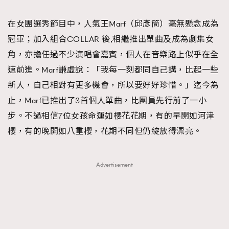
TRENDING
在女團選秀節目中，人氣王Marf（邱彥筒）毫無懸念成為
#FigaroExhibition 群星力撐MF X Leung Mo《See
AFrenchMind
3
冠軍；加入組合COLLAR 後,相繼推出單曲及成為劇集女
You In My Dream》展覽
DressLikeAParisienne
1
角，亦擔任過不少演唱會嘉賓，個人在音樂路上似乎在全
EmpowerF
103
速前進。Marf謙虛說：「我每一刻都同自己講，比起一些
FashionWeek
191
新人，自己相對有更多機會，所以要好好珍惜。」迄今為
FigaroAesthetic
308
止，Marf已推出了3首個人單曲，比團員先行前了一小
FigaroAstrology
415
步。不過相信7位女孩命運如櫻花花期，有的早開如河津
FigaroBeauty
424
櫻，有的晚開如八重櫻，花期不同但仍綻放得漂亮。
FigaroBeautyRitual
7
FigaroCeleb
547
Advertisement
#FigaroExhibition Wyman 揭曉 Figaro Exhibition
FigaroCinéma
281
第二站！
FigaroDigitalCover
17
FigaroExhibition
12
FigaroExpert
1