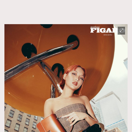
FigaroTalk
48
FigaroWatch
83
Grooming&Fitness
38
HommesFashion
2
HommeStyle
132
NoBagNoLife
349
People
53
#FigaroIssue 專訪陳漢娜Hanna與Takuro｜模特
TheFrenchWay
145
情侶談愛情
VAxChowSangSang
4
WatchesWonder&Beyond
21
WatchesWonder&Beyond
1
向ChanelN°5致敬
1
大時代小事情
42
時尚熱話
537
時尚配飾
297