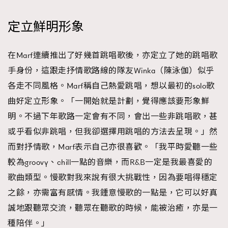
定立鮮明形象
在Marf連續推出了好幾首跳唱歌後，亦定立了她的跳唱歌
手身份，這跟走抒情歌路線的隊友Winka（陳泳伽）似乎
各走不同風格。Marf稱自己熱愛跳唱，想以最初的solo歌
曲好定立形象。「一開始就是計劃，覺得應該要形象鮮
明。不過下年歌路一定會有不同，會出一些非跳唱歌，甚
或乎看似非跳唱，但我卻選擇用跳唱的方法去呈現。」然
而對抒情歌，Marf表示自己亦很喜歡。「我平時愛聽一些
較為groovy、chill一點的音樂，而R&B一定是我最喜愛的
歌曲類型。慢歌對我來說有很大挑戰性，因為要唱得穩定
之餘，亦需富有感情。我鍾意慢歌的一點是，它可以好真
誠地跟聽眾交流，聽眾在聽歌的時候，能被治癒，亦是一
種陪伴。」