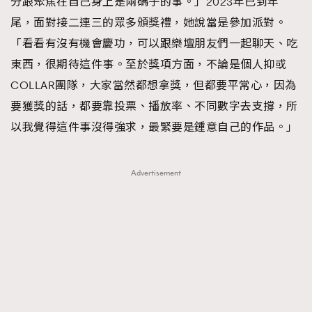
分跟聚焦在自己身上是兩碼子的事。」2023年已到年
About us
Collaboration Opportunity
Disclaimer
Privacy
尾，面對接二連三的眾多頒獎禮，她說當是參加派對。
New Media Group
|
Madame Figaro editions:
France
|
Greece
「看看有沒有機會慶功，可以跟樂壇朋友們一起聊天、吃
|
Japan
|
Portugal
|
Spain
東西，很期待這件事。至於獎項方面，不論是個人抑或
COLLAR團隊，大家當然都想拿獎，但都要平常心，因為
要獲獎的話，都要靠投票、播放率、不同數字去支撐，所
以我覺得這件事沒得強求，最緊要是鍾意自己的作品。」
Advertisement