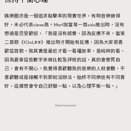
AFrenchMind
DressLikeAParisienne
娛樂圈亦是一個追求點擊率的現實世界，有時音樂做得
EmpowerF
FashionWeek
FigaroAesthetic
好，未必代表views高。Marf說當第一首solo推出時，沒有
想過是否受歡迎，「我是沒有感覺，因為反應不來。當第
二首歌《fOoL##》推出時才開始有反應，因為大家很喜
歡這首歌。我其實是最近才看一看播放率，是純粹的看，
因為要拿這些數字來做比較及評核的話，真的會害死自
己，會有不開心。我覺得喜歡聽我的音樂的人就會聽，不
喜歡聽或是接觸不到那就沒辦法。始終不同樂迷有不同喜
好，這樣想會令自己舒服一點，以及心理平衡一點。」
Advertisement