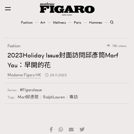
Fashion
Art
Wellness
Paris
Hommes
Fashion
Fashion
19k views
Art
2023Holiday Issue封面訪問邱彥筒Marf
Yau：早開的花
Wellness
Madame Figaro HK
29.11.2023
Karena Lam is On Our Cover
FigaroIssue
Series:
Paris
Marf邱彥筒
RalphLauren
專訪
Tags:
Hommes