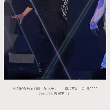
FigaroTalk
48
FigaroWatch
83
Grooming&Fitness
38
HommesFashion
2
HommeStyle
132
NoBagNoLife
349
People
53
#FigaroIssue 專訪陳漢娜Hanna與Takuro｜模特
TheFrenchWay
145
情侶談愛情
VAxChowSangSang
4
WatchesWonder&Beyond
21
WatchesWonder&Beyond
1
向ChanelN°5致敬
1
MIRROR 形象百變、帥氣十足。（圖片來源：GIUSEPPE
大時代小事情
42
ZANOTTI 授權圖片）
時尚熱話
537
時尚配飾
297