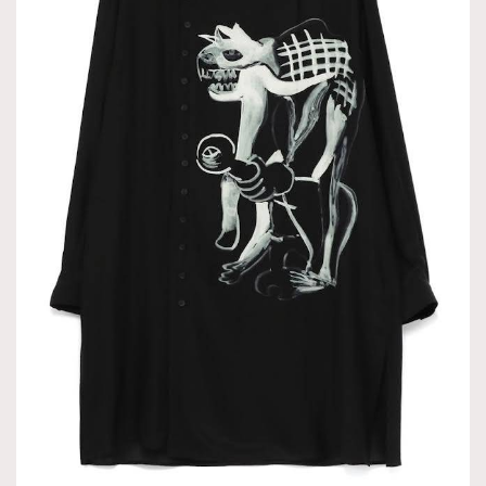
About us
Collaboration Opportunity
Disclaimer
Privacy
New Media Group
|
Madame Figaro editions:
France
|
Greece
|
Japan
|
Portugal
|
Spain