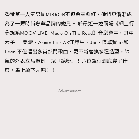
TRENDING
香港第一人氣男團MIRROR不但愈來愈紅，他們更漸漸成
#FigaroExhibition 群星力撐MF X Leung Mo《See
AFrenchMind
3
為了一眾時尚奢華品牌的寵兒。 於最近一連兩場《網上行
You In My Dream》展覽
DressLikeAParisienne
1
夢想系MOOV LIVE: Music On The Road》音樂會中，其中
EmpowerF
103
六子——姜濤、Anson Lo、AK江𤒹生、Jer、陳卓賢Ian和
FashionWeek
191
Edan 不但唱出多首熱門歌曲，更不斷替換多種造型，帥
FigaroAesthetic
308
氣的外表立馬迷倒一眾「鏡粉」！六位鏡仔到底穿了什
FigaroAstrology
415
麼，馬上讀下去吧！！
FigaroBeauty
424
FigaroBeautyRitual
7
Advertisement
FigaroCeleb
547
#FigaroExhibition Wyman 揭曉 Figaro Exhibition
FigaroCinéma
281
第二站！
FigaroDigitalCover
17
FigaroExhibition
12
FigaroExpert
1