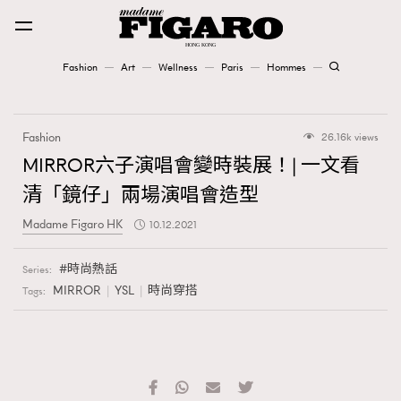
Fashion
Art
Wellness
Paris
Hommes
Fashion
Fashion
26.16k views
Art
MIRROR六子演唱會變時裝展！| 一文看
清「鏡仔」兩場演唱會造型
Wellness
Madame Figaro HK
10.12.2021
Karena Lam is On Our Cover
時尚熱話
Series:
Paris
MIRROR
YSL
時尚穿搭
Tags:
Hommes