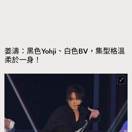
FigaroFrancais
41
FigaroGadget
1
FigaroHealth
647
FigaroHub
128
FigaroIcon
68
法國五月French May專訪四位香港文藝代表
姜濤：黑色Yohji、白色BV，集型格溫
FigaroInsight
156
柔於一身！
FigaroIssue
270
FigaroJewellery
86
FigaroLifestyle
230
FigaroLove
89
FigaroMasterclass
20
FigaroMusic
90
FigaroStyle
89
#FigaroIssue 容祖兒封面專訪｜追逐歌手夢
FigaroSubculture
14