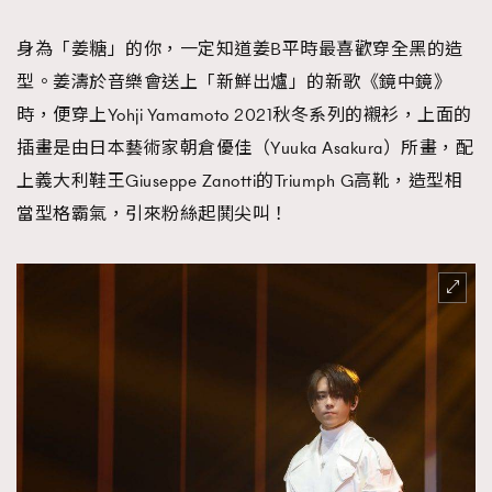
身為「姜糖」的你，一定知道姜B平時最喜歡穿全黑的造
型。姜濤於音樂會送上「新鮮出爐」的新歌《鏡中鏡》
時，便穿上Yohji Yamamoto 2021秋冬系列的襯衫，上面的
插畫是由日本藝術家朝倉優佳（Yuuka Asakura）所畫，配
上義大利鞋王Giuseppe Zanotti的Triumph G高靴，造型相
當型格霸氣，引來粉絲起鬨尖叫！