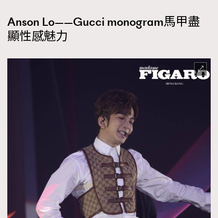
AFrenchMind
DressLikeAParisienne
Anson Lo——Gucci monogram馬甲盡
EmpowerF
FashionWeek
FigaroAesthetic
顯性感魅力