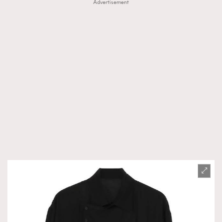
Advertisement
時裝心理學
2
當巨蟹座遇上處女座 Tyson Yoshi x 林家謙
煲劇日常
334
玩物壯志
1
本人已詳閱並同意遵守本文列明條款及細則。 請瀏覽
(
nmg.com.hk/privacy
) 閱讀本公司的私隱政策聲明。
本人願意接收新傳媒集團的最新消息及其他宣傳資訊，本人同意
新傳媒集團使用本人的個人資料於任何推廣用途。